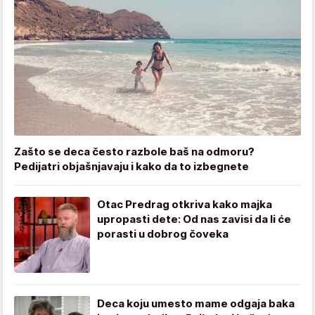
Zašto se deca često razbole baš na odmoru?
Pedijatri objašnjavaju i kako da to izbegnete
Otac Predrag otkriva kako majka
upropasti dete: Od nas zavisi da li će
porasti u dobrog čoveka
Deca koju umesto mame odgaja baka