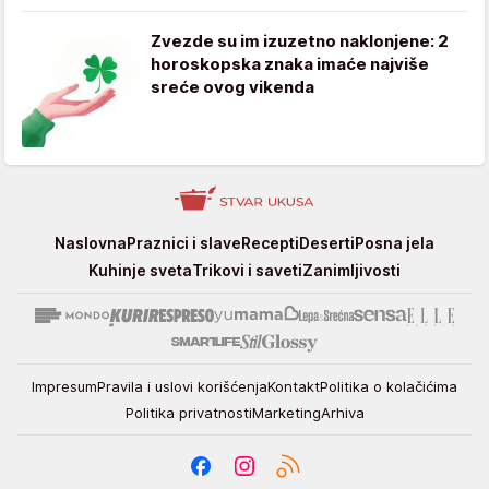
Zvezde su im izuzetno naklonjene: 2
horoskopska znaka imaće najviše
sreće ovog vikenda
Stvar
Naslovna
Praznici i slave
Recepti
Deserti
Posna jela
ukusa
Kuhinje sveta
Trikovi i saveti
Zanimljivosti
Impresum
Pravila i uslovi korišćenja
Kontakt
Politika o kolačićima
Politika privatnosti
Marketing
Arhiva