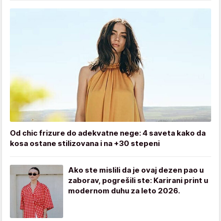
Od chic frizure do adekvatne nege: 4 saveta kako da
kosa ostane stilizovana i na +30 stepeni
Ako ste mislili da je ovaj dezen pao u
zaborav, pogrešili ste: Karirani print u
modernom duhu za leto 2026.