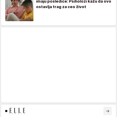
imaju posledice: Psiholozi kažu da ovo
ostavlja trag za ceo život