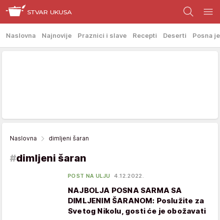
Naslovna
Najnovije
Praznici i slave
Recepti
Deserti
Posna je
Naslovna
dimljeni šaran
#
dimljeni šaran
POST NA ULJU
4.12.2022.
NAJBOLJA POSNA SARMA SA
DIMLJENIM ŠARANOM: Poslužite za
Svetog Nikolu, gosti će je obožavati