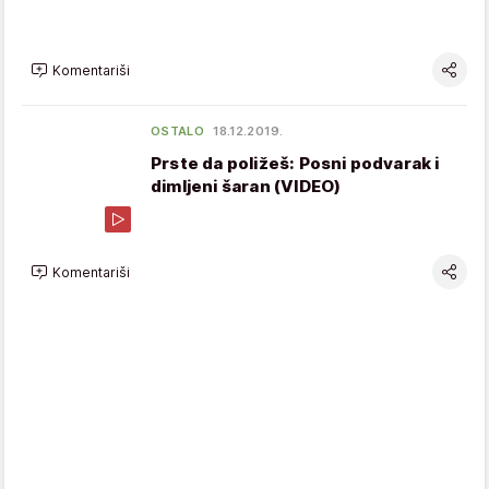
Komentariši
OSTALO
18.12.2019.
Prste da poližeš: Posni podvarak i
dimljeni šaran (VIDEO)
Komentariši