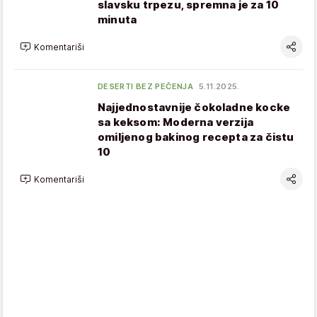
slavsku trpezu, spremna je za 10
minuta
Komentariši
DESERTI BEZ PEČENJA
5.11.2025.
Najjednostavnije čokoladne kocke
sa keksom: Moderna verzija
omiljenog bakinog recepta za čistu
10
Komentariši