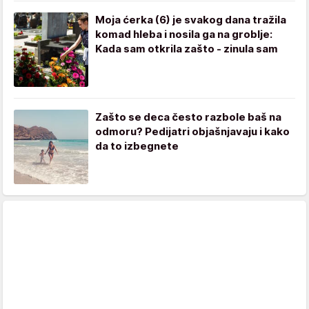
Moja ćerka (6) je svakog dana tražila
komad hleba i nosila ga na groblje:
Kada sam otkrila zašto - zinula sam
Zašto se deca često razbole baš na
odmoru? Pedijatri objašnjavaju i kako
da to izbegnete