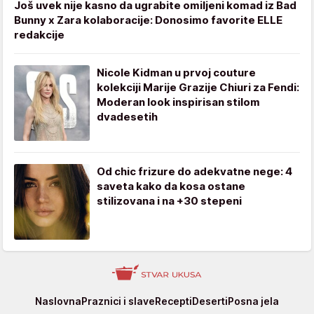
Još uvek nije kasno da ugrabite omiljeni komad iz Bad
Bunny x Zara kolaboracije: Donosimo favorite ELLE
redakcije
Nicole Kidman u prvoj couture
kolekciji Marije Grazije Chiuri za Fendi:
Moderan look inspirisan stilom
dvadesetih
Od chic frizure do adekvatne nege: 4
saveta kako da kosa ostane
stilizovana i na +30 stepeni
Stvar
Naslovna
Praznici i slave
Recepti
Deserti
Posna jela
ukusa