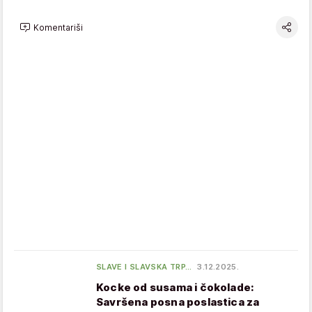
Komentariši
SLAVE I SLAVSKA TRP…
3.12.2025.
Kocke od susama i čokolade:
Savršena posna poslastica za