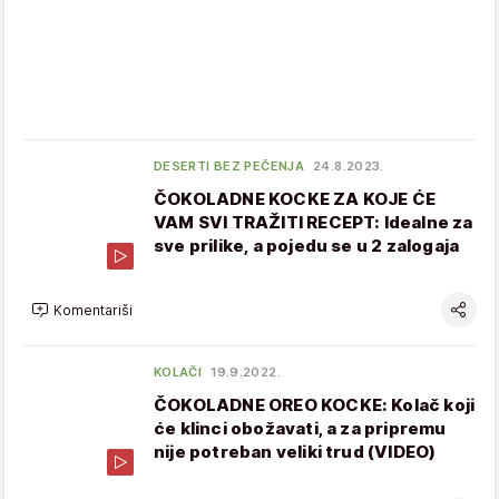
DESERTI BEZ PEČENJA
24.8.2023.
ČOKOLADNE KOCKE ZA KOJE ĆE
VAM SVI TRAŽITI RECEPT: Idealne za
sve prilike, a pojedu se u 2 zalogaja
Komentariši
KOLAČI
19.9.2022.
ČOKOLADNE OREO KOCKE: Kolač koji
će klinci obožavati, a za pripremu
nije potreban veliki trud (VIDEO)