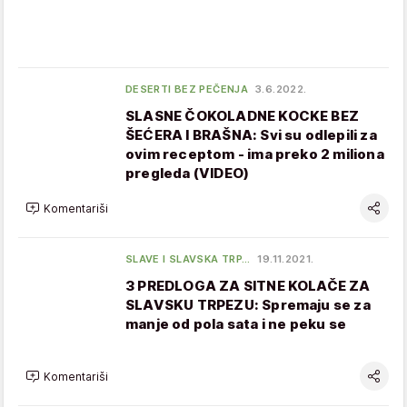
DESERTI BEZ PEČENJA
3.6.2022.
SLASNE ČOKOLADNE KOCKE BEZ
ŠEĆERA I BRAŠNA: Svi su odlepili za
ovim receptom - ima preko 2 miliona
pregleda (VIDEO)
Komentariši
SLAVE I SLAVSKA TRP…
19.11.2021.
3 PREDLOGA ZA SITNE KOLAČE ZA
SLAVSKU TRPEZU: Spremaju se za
manje od pola sata i ne peku se
Komentariši