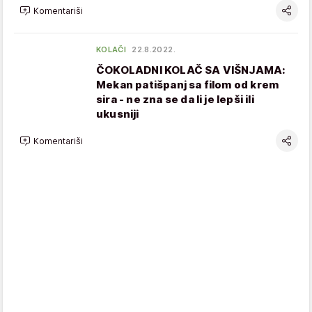
Komentariši
KOLAČI
22.8.2022.
ČOKOLADNI KOLAČ SA VIŠNJAMA:
Mekan patišpanj sa filom od krem
sira - ne zna se da li je lepši ili
ukusniji
Komentariši