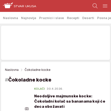
Naslovna
Najnovije
Praznici i slave
Recepti
Deserti
Posna je
Naslovna
Čokoladne kocke
#
Čokoladne kocke
KOLAČI
30.4.2026.
Neodoljive majmunske kocke:
Čokoladni kolač sa bananama koji će
deca obožavati