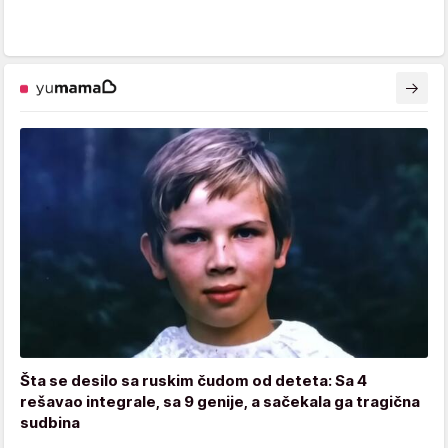
Šta se desilo sa ruskim čudom od deteta: Sa 4
rešavao integrale, sa 9 genije, a sačekala ga tragična
sudbina