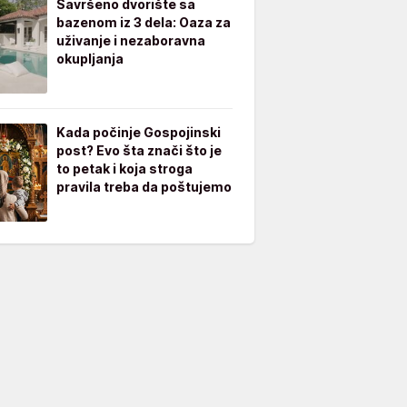
Savršeno dvorište sa
bazenom iz 3 dela: Oaza za
uživanje i nezaboravna
okupljanja
Kada počinje Gospojinski
post? Evo šta znači što je
to petak i koja stroga
pravila treba da poštujemo