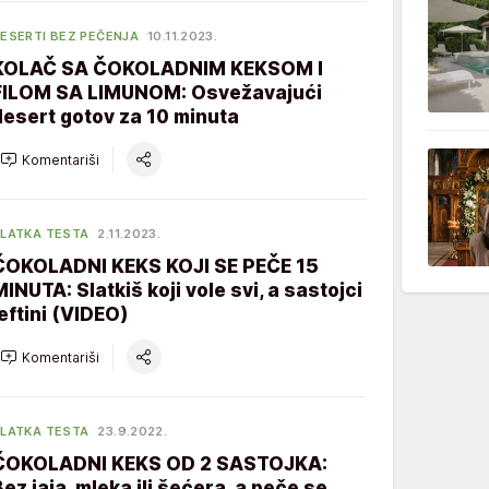
ESERTI BEZ PEČENJA
10.11.2023.
KOLAČ SA ČOKOLADNIM KEKSOM I
FILOM SA LIMUNOM: Osvežavajući
desert gotov za 10 minuta
Komentariši
LATKA TESTA
2.11.2023.
ČOKOLADNI KEKS KOJI SE PEČE 15
MINUTA: Slatkiš koji vole svi, a sastojci
jeftini (VIDEO)
Komentariši
LATKA TESTA
23.9.2022.
ČOKOLADNI KEKS OD 2 SASTOJKA:
Bez jaja, mleka ili šećera, a peče se