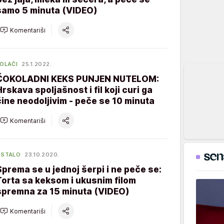
samo 5 minuta (VIDEO)
Komentariši
OLAČI
25.1.2022.
ČOKOLADNI KEKS PUNJEN NUTELOM:
Hrskava spoljašnost i fil koji curi ga
čine neodoljivim - peče se 10 minuta
Komentariši
OSTALO
23.10.2020.
Sprema se u jednoj šerpi i ne peče se:
Torta sa keksom i ukusnim filom
spremna za 15 minuta (VIDEO)
Komentariši