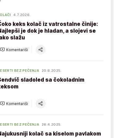
OLAČI
4.7.2026.
Čoko keks kolač iz vatrostalne činije:
Najlepši je dok je hladan, a slojevi se
lako slažu
Komentariši
ESERTI BEZ PEČENJA
20.6.2025.
Sendvič sladoled sa čokoladnim
keksom
Komentariši
ESERTI BEZ PEČENJA
26.4.2025.
Najukusniji kolač sa kiselom pavlakom