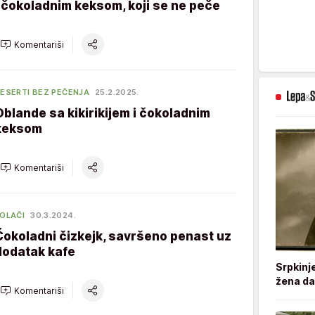
i čokoladnim keksom, koji se ne peče
Komentariši
ESERTI BEZ PEČENJA
25.2.2025.
Oblande sa kikirikijem i čokoladnim
keksom
Komentariši
OLAČI
30.3.2024.
Čokoladni čizkejk, savršeno penast uz
dodatak kafe
Srpkinj
žena da
Komentariši