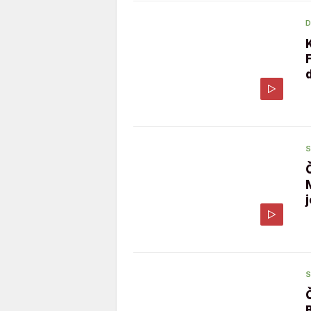
D
S
S