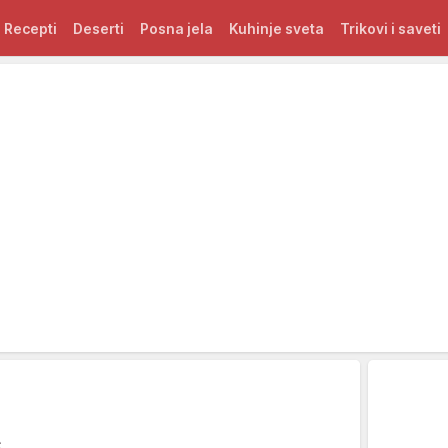
Recepti
Deserti
Posna jela
Kuhinje sveta
Trikovi i saveti
s