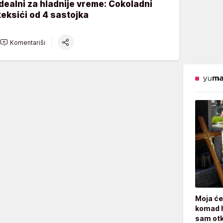
Idealni za hladnije vreme: Čokoladni
keksići od 4 sastojka
Komentariši
Moja će
komad h
sam otk