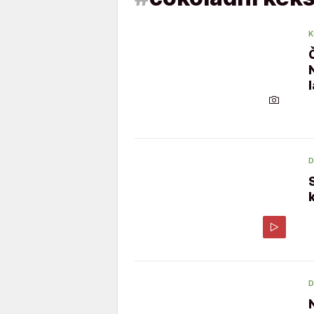
K
D
D