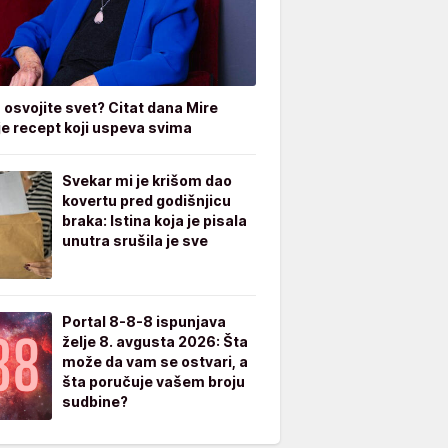
 osvojite svet? Citat dana Mire
je recept koji uspeva svima
Svekar mi je krišom dao
kovertu pred godišnjicu
braka: Istina koja je pisala
unutra srušila je sve
Portal 8-8-8 ispunjava
želje 8. avgusta 2026: Šta
može da vam se ostvari, a
šta poručuje vašem broju
sudbine?