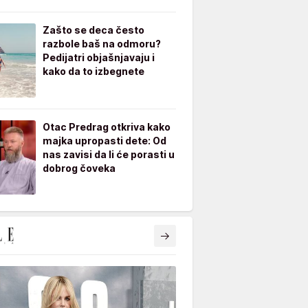
Zašto se deca često
razbole baš na odmoru?
Pedijatri objašnjavaju i
kako da to izbegnete
Otac Predrag otkriva kako
majka upropasti dete: Od
nas zavisi da li će porasti u
dobrog čoveka