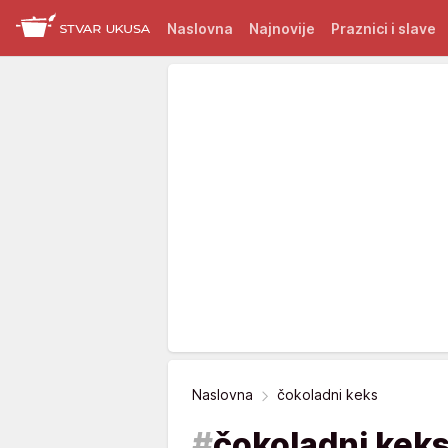
Naslovna
Najnovije
Praznici i slave
Naslovna
čokoladni keks
#
čokoladni kek