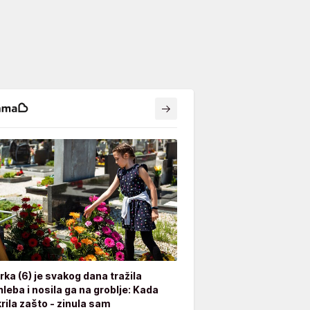
rka (6) je svakog dana tražila
leba i nosila ga na groblje: Kada
rila zašto - zinula sam