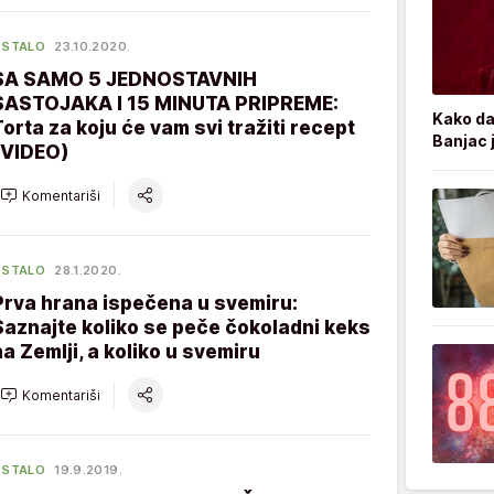
OSTALO
23.10.2020.
SA SAMO 5 JEDNOSTAVNIH
SASTOJAKA I 15 MINUTA PRIPREME:
Kako da
Torta za koju će vam svi tražiti recept
Banjac 
(VIDEO)
Komentariši
OSTALO
28.1.2020.
Prva hrana ispečena u svemiru:
Saznajte koliko se peče čokoladni keks
na Zemlji, a koliko u svemiru
Komentariši
OSTALO
19.9.2019.