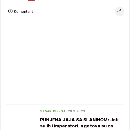
Komentariši
STVARUSKRSA
28.3.2023.
PUNJENA JAJA SA SLANINOM: Jeli
su ih i imperatori, a gotova su za