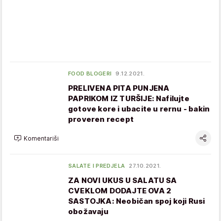
FOOD BLOGERI
9.12.2021.
PRELIVENA PITA PUNJENA
PAPRIKOM IZ TURŠIJE: Nafilujte
gotove kore i ubacite u rernu - bakin
proveren recept
Komentariši
SALATE I PREDJELA
27.10.2021.
ZA NOVI UKUS U SALATU SA
CVEKLOM DODAJTE OVA 2
SASTOJKA: Neobičan spoj koji Rusi
obožavaju