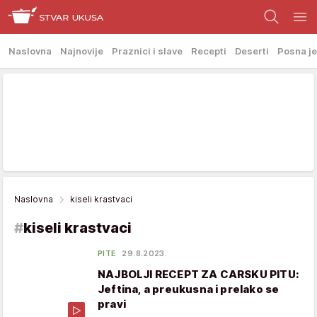
Naslovna
Najnovije
Praznici i slave
Recepti
Deserti
Posna je
Naslovna
kiseli krastvaci
#
kiseli krastvaci
PITE
29.8.2023.
NAJBOLJI RECEPT ZA CARSKU PITU:
Jeftina, a preukusna i prelako se
pravi