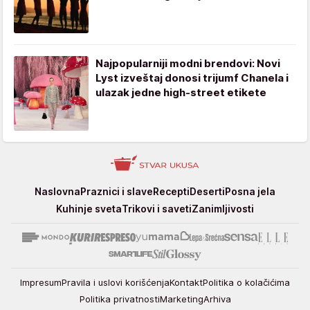
Najpopularniji modni brendovi: Novi
Lyst izveštaj donosi trijumf Chanela i
ulazak jedne high-street etikete
Stvar
Naslovna
Praznici i slave
Recepti
Deserti
Posna jela
ukusa
Kuhinje sveta
Trikovi i saveti
Zanimljivosti
Impresum
Pravila i uslovi korišćenja
Kontakt
Politika o kolačićima
Politika privatnosti
Marketing
Arhiva