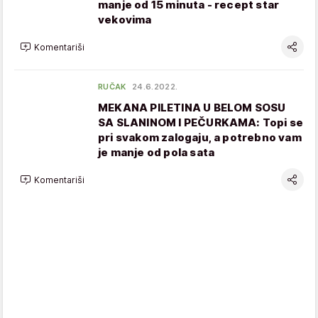
manje od 15 minuta - recept star
vekovima
Komentariši
RUČAK
24.6.2022.
MEKANA PILETINA U BELOM SOSU
SA SLANINOM I PEČURKAMA: Topi se
pri svakom zalogaju, a potrebno vam
je manje od pola sata
Komentariši