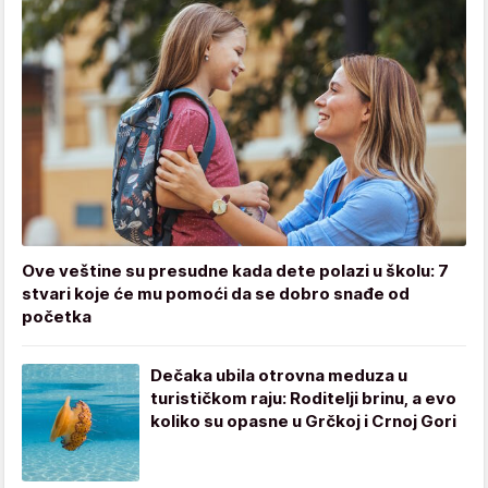
Ove veštine su presudne kada dete polazi u školu: 7
stvari koje će mu pomoći da se dobro snađe od
početka
Dečaka ubila otrovna meduza u
turističkom raju: Roditelji brinu, a evo
koliko su opasne u Grčkoj i Crnoj Gori