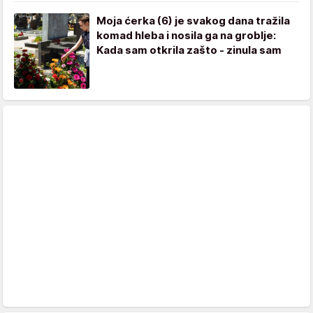
Moja ćerka (6) je svakog dana tražila
komad hleba i nosila ga na groblje:
Kada sam otkrila zašto - zinula sam