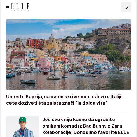
Umesto Kaprija, na ovom skrivenom ostrvu u Italiji
ćete doživeti šta zaista znači "la dolce vita"
Još uvek nije kasno da ugrabite
omiljeni komad iz Bad Bunny x Zara
kolaboracije: Donosimo favorite ELLE