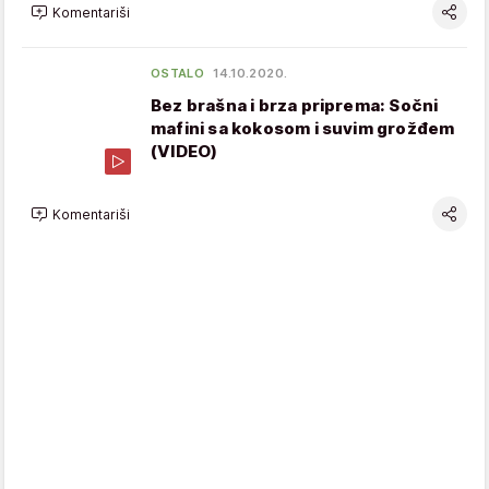
Komentariši
OSTALO
14.10.2020.
Bez brašna i brza priprema: Sočni
mafini sa kokosom i suvim grožđem
(VIDEO)
Komentariši