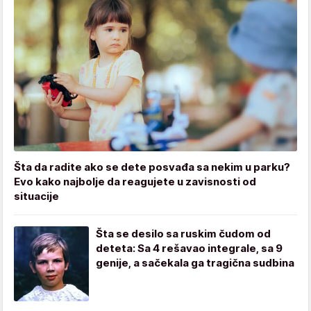
Šta da radite ako se dete posvađa sa nekim u parku?
Evo kako najbolje da reagujete u zavisnosti od
situacije
Šta se desilo sa ruskim čudom od
deteta: Sa 4 rešavao integrale, sa 9
genije, a sačekala ga tragična sudbina