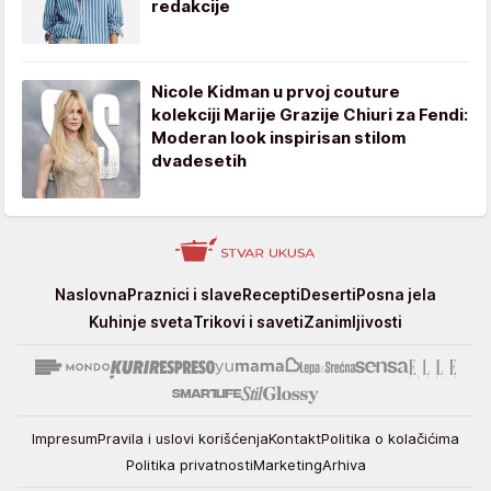
redakcije
Nicole Kidman u prvoj couture
kolekciji Marije Grazije Chiuri za Fendi:
Moderan look inspirisan stilom
dvadesetih
Stvar
Naslovna
Praznici i slave
Recepti
Deserti
Posna jela
ukusa
Kuhinje sveta
Trikovi i saveti
Zanimljivosti
Impresum
Pravila i uslovi korišćenja
Kontakt
Politika o kolačićima
Politika privatnosti
Marketing
Arhiva