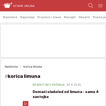
Naslovna
Najnovije
Praznici i slave
Recepti
Deserti
Posna je
Naslovna
korica limuna
#
korica limuna
DESERTI BEZ PEČENJA
30.6.2025.
Domaći sladoled od limuna - samo 4
sastojka