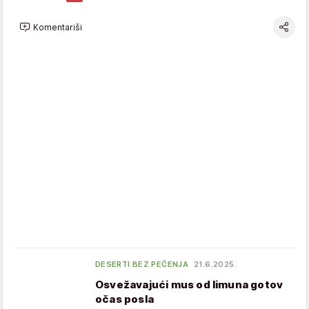
Komentariši
DESERTI BEZ PEČENJA
21.6.2025.
Osvežavajući mus od limuna gotov
očas posla