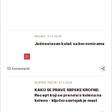
KOLAČI
31.3.2025.
Jednostavan kolač sa borovnicama
Komentariši
SLATKA TESTA
31.1.2023.
KAKO SE PRAVE SRPSKE KROFNE:
Recept koji se prenosi s kolena na
koleno - ključni sastojak je mast