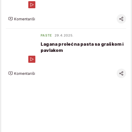
Komentariši
PASTE
29.4.2025.
Lagana prolećna pasta sa graškom i
pavlakom
Komentariši