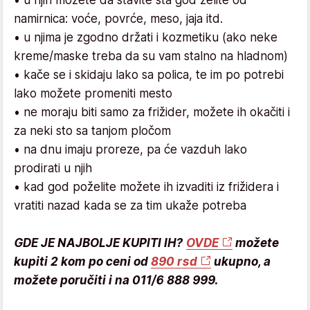
namirnica: voće, povrće, meso, jaja itd.
• u njima je zgodno držati i kozmetiku (ako neke
kreme/maske treba da su vam stalno na hladnom)
• kače se i skidaju lako sa polica, te im po potrebi
lako možete promeniti mesto
• ne moraju biti samo za frižider, možete ih okačiti i
za neki sto sa tanjom pločom
• na dnu imaju proreze, pa će vazduh lako
prodirati u njih
• kad god poželite možete ih izvaditi iz frižidera i
vratiti nazad kada se za tim ukaže potreba
GDE JE NAJBOLJE KUPITI IH?
OVDE
možete
kupiti 2 kom po ceni od
890 rsd
ukupno, a
možete poručiti i na 011/6 888 999.