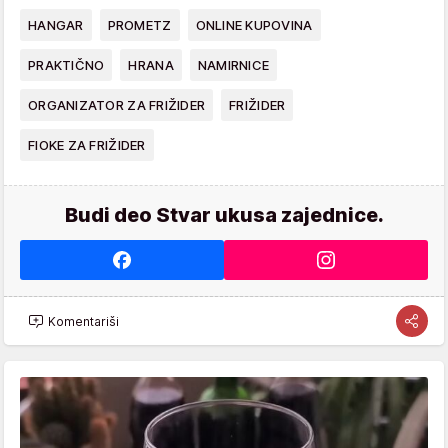
HANGAR
PROMETZ
ONLINE KUPOVINA
PRAKTIČNO
HRANA
NAMIRNICE
ORGANIZATOR ZA FRIŽIDER
FRIŽIDER
FIOKE ZA FRIŽIDER
Budi deo Stvar ukusa zajednice.
Komentariši