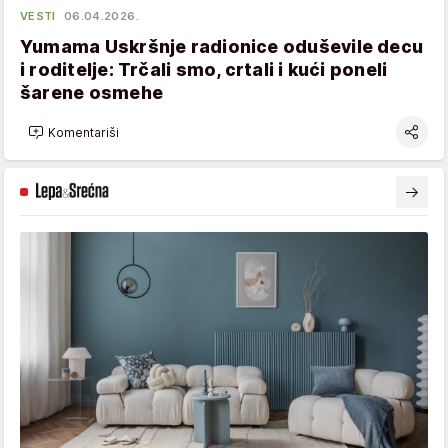
VESTI
06.04.2026.
Yumama Uskršnje radionice oduševile decu
i roditelje: Trčali smo, crtali i kući poneli
šarene osmehe
Komentariši