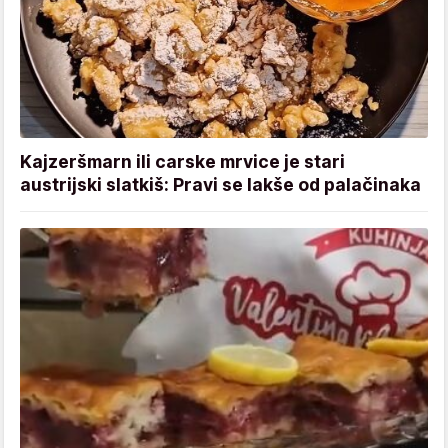
Kajzeršmarn ili carske mrvice je stari
austrijski slatkiš: Pravi se lakše od palačinaka