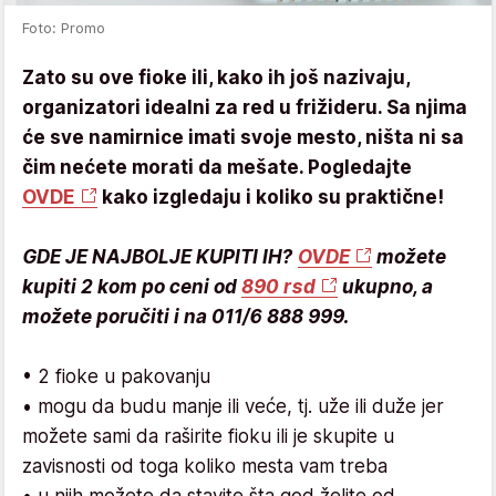
Foto: Promo
Zato su ove fioke ili, kako ih još nazivaju,
organizatori idealni za red u frižideru. Sa njima
će sve namirnice imati svoje mesto, ništa ni sa
čim nećete morati da mešate. Pogledajte
OVDE
kako izgledaju i koliko su praktične!
GDE JE NAJBOLJE KUPITI IH?
OVDE
možete
kupiti 2 kom po ceni od
890 rsd
ukupno, a
možete poručiti i na 011/6 888 999.
• 2 fioke u pakovanju
• mogu da budu manje ili veće, tj. uže ili duže jer
možete sami da raširite fioku ili je skupite u
zavisnosti od toga koliko mesta vam treba
• u njih možete da stavite šta god želite od