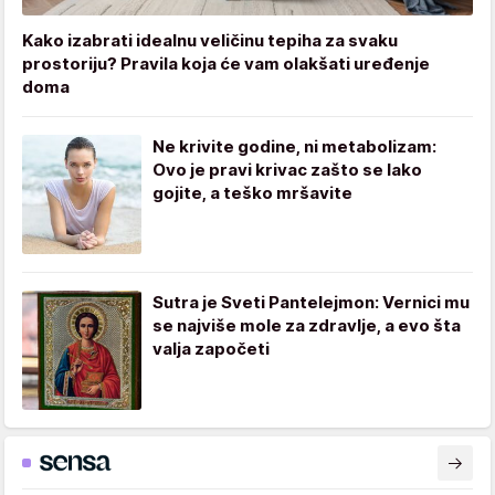
Kako izabrati idealnu veličinu tepiha za svaku
prostoriju? Pravila koja će vam olakšati uređenje
doma
Ne krivite godine, ni metabolizam:
Ovo je pravi krivac zašto se lako
gojite, a teško mršavite
Sutra je Sveti Pantelejmon: Vernici mu
se najviše mole za zdravlje, a evo šta
valja započeti