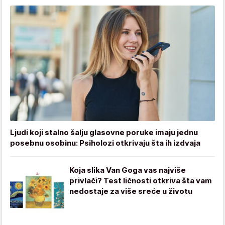
Ljudi koji stalno šalju glasovne poruke imaju jednu
posebnu osobinu: Psiholozi otkrivaju šta ih izdvaja
Koja slika Van Goga vas najviše
privlači? Test ličnosti otkriva šta vam
nedostaje za više sreće u životu