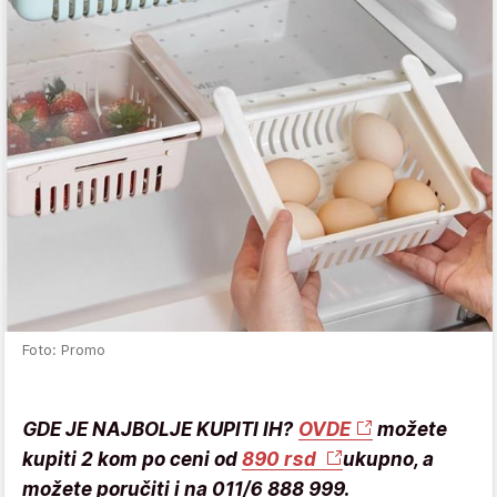
Foto: Promo
GDE JE NAJBOLJE KUPITI IH?
OVDE
možete
kupiti 2 kom po ceni od
890 rsd
ukupno, a
možete poručiti i na 011/6 888 999.