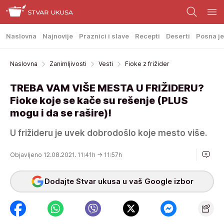
Naslovna
Najnovije
Praznici i slave
Recepti
Deserti
Posna je
Naslovna
Zanimljivosti
Vesti
Fioke z frižider
TREBA VAM VIŠE MESTA U FRIŽIDERU?
Fioke koje se kače su rešenje (PLUS
mogu i da se rašire)!
U frižideru je uvek dobrodošlo koje mesto više.
Objavljeno 12.08.2021. 11:41h
→ 11:57h
Dodajte Stvar ukusa u vaš Google izbor