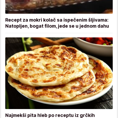
Recept za mokri kolač sa ispečenim šljivama:
Natopljen, bogat filom, jede se u jednom dahu
Najmekši pita hleb po receptu iz grčkih