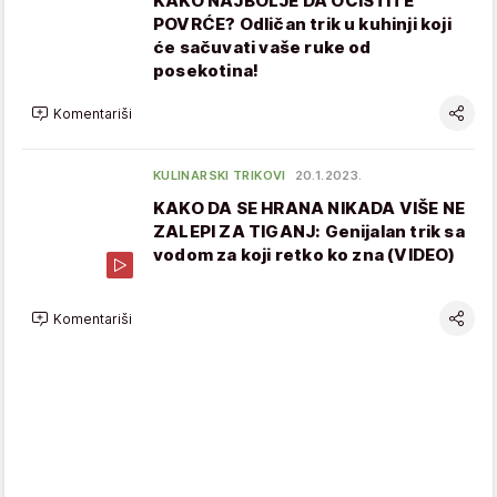
KAKO NAJBOLJE DA OČISTITE
POVRĆE? Odličan trik u kuhinji koji
će sačuvati vaše ruke od
posekotina!
Komentariši
KULINARSKI TRIKOVI
20.1.2023.
KAKO DA SE HRANA NIKADA VIŠE NE
ZALEPI ZA TIGANJ: Genijalan trik sa
vodom za koji retko ko zna (VIDEO)
Komentariši