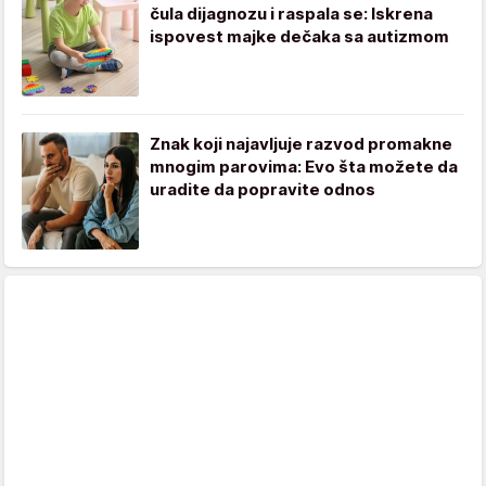
čula dijagnozu i raspala se: Iskrena
ispovest majke dečaka sa autizmom
Znak koji najavljuje razvod promakne
mnogim parovima: Evo šta možete da
uradite da popravite odnos