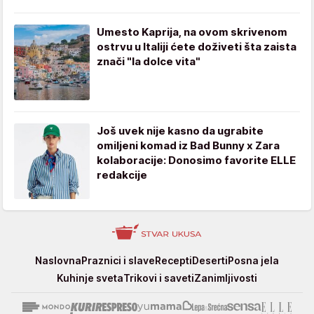
Umesto Kaprija, na ovom skrivenom
ostrvu u Italiji ćete doživeti šta zaista
znači "la dolce vita"
Još uvek nije kasno da ugrabite
omiljeni komad iz Bad Bunny x Zara
kolaboracije: Donosimo favorite ELLE
redakcije
Stvar
Naslovna
Praznici i slave
Recepti
Deserti
Posna jela
ukusa
Kuhinje sveta
Trikovi i saveti
Zanimljivosti