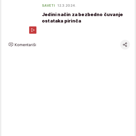
SAVETI
12.3.2024.
Jedini način za bezbedno čuvanje
ostataka pirinča
Komentariši