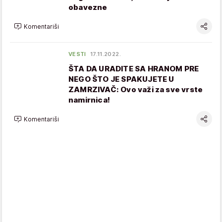
obavezne
Komentariši
VESTI
17.11.2022.
ŠTA DA URADITE SA HRANOM PRE
NEGO ŠTO JE SPAKUJETE U
ZAMRZIVAČ: Ovo važi za sve vrste
namirnica!
Komentariši