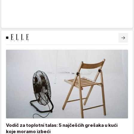
Vodič za toplotni talas: 5 najčešćih grešaka u kući
koje moramo izbeći