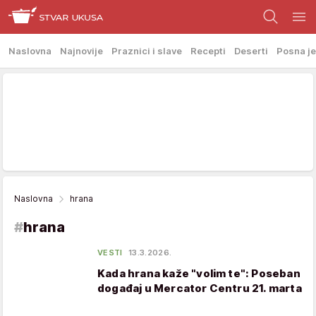
Naslovna
Najnovije
Praznici i slave
Recepti
Deserti
Posna je
Naslovna
hrana
#
hrana
VESTI
13.3.2026.
Kada hrana kaže "volim te": Poseban
događaj u Mercator Centru 21. marta