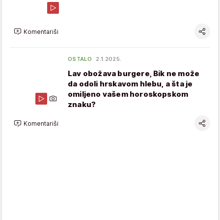
Komentariši
OSTALO
2.1.2025.
Lav obožava burgere, Bik ne može
da odoli hrskavom hlebu, a šta je
omiljeno vašem horoskopskom
znaku?
Komentariši