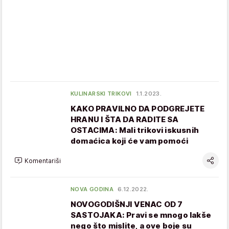
KULINARSKI TRIKOVI
1.1.2023.
KAKO PRAVILNO DA PODGREJETE
HRANU I ŠTA DA RADITE SA
OSTACIMA: Mali trikovi iskusnih
domaćica koji će vam pomoći
Komentariši
NOVA GODINA
6.12.2022.
NOVOGODIŠNJI VENAC OD 7
SASTOJAKA: Pravi se mnogo lakše
nego što mislite, a ove boje su