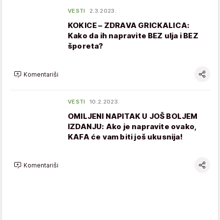
VESTI
2.3.2023.
KOKICE – ZDRAVA GRICKALICA:
Kako da ih napravite BEZ ulja i BEZ
šporeta?
Komentariši
VESTI
10.2.2023.
OMILJENI NAPITAK U JOŠ BOLJEM
IZDANJU: Ako je napravite ovako,
KAFA će vam biti još ukusnija!
Komentariši