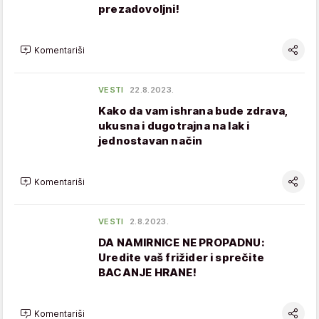
prezadovoljni!
Komentariši
VESTI
22.8.2023.
Kako da vam ishrana bude zdrava,
ukusna i dugotrajna na lak i
jednostavan način
Komentariši
VESTI
2.8.2023.
DA NAMIRNICE NE PROPADNU:
Uredite vaš frižider i sprečite
BACANJE HRANE!
Komentariši