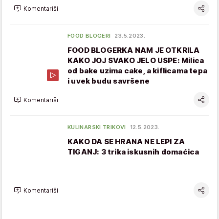
Komentariši
FOOD BLOGERI
23.5.2023.
FOOD BLOGERKA NAM JE OTKRILA
KAKO JOJ SVAKO JELO USPE: Milica
od bake uzima cake, a kiflicama tepa
i uvek budu savršene
Komentariši
KULINARSKI TRIKOVI
12.5.2023.
KAKO DA SE HRANA NE LEPI ZA
TIGANJ: 3 trika iskusnih domaćica
Komentariši