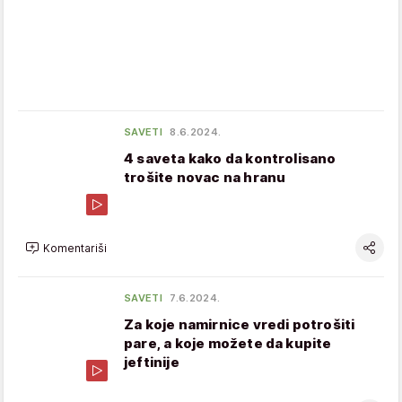
SAVETI
8.6.2024.
4 saveta kako da kontrolisano
trošite novac na hranu
Komentariši
SAVETI
7.6.2024.
Za koje namirnice vredi potrošiti
pare, a koje možete da kupite
jeftinije