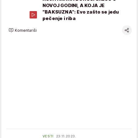
NOVOJ GODINI, A KOJA JE
"BAKSUZNA": Evo zašto se jedu
pečenje i riba
Komentariši
VESTI
23.11.2023.