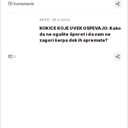
Komentariši
VESTI
29.4.2024.
KOKICE KOJE UVEK USPEVAJU: Kako
da ne ogulite šporet i da vam ne
zagori šerpa dok ih spremate?
1