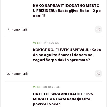
KAKO NAPRAVITI DODATNO MESTO
U FRIŽIDERU: Rastegljive fioke – 2 po
ceni 1!
Komentariši
VESTI
14.11.2023.
KOKICE KOJE UVEK USPEVAJU: Kako
da ne ogulite šporet i da vam ne
zagori šerpa dok ih spremate?
Komentariši
VESTI
30.10.2023.
DA LI TO ISPRAVNO RADITE: Ovo
MORATE da znate kada ljuštite
povrće i voće!