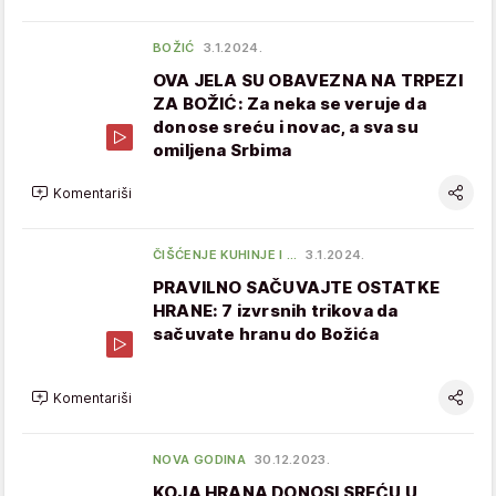
BOŽIĆ
3.1.2024.
OVA JELA SU OBAVEZNA NA TRPEZI
ZA BOŽIĆ: Za neka se veruje da
donose sreću i novac, a sva su
omiljena Srbima
Komentariši
ČIŠĆENJE KUHINJE I …
3.1.2024.
PRAVILNO SAČUVAJTE OSTATKE
HRANE: 7 izvrsnih trikova da
sačuvate hranu do Božića
Komentariši
NOVA GODINA
30.12.2023.
KOJA HRANA DONOSI SREĆU U