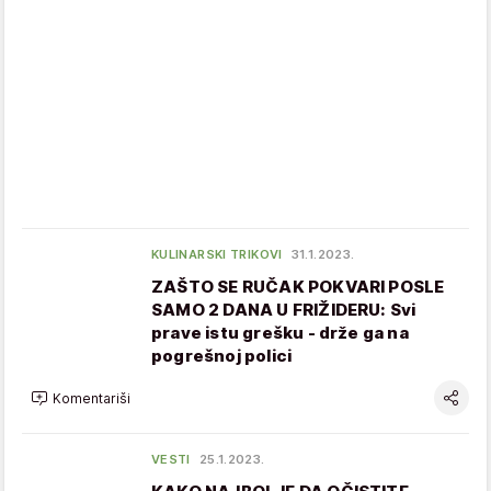
KULINARSKI TRIKOVI
31.1.2023.
ZAŠTO SE RUČAK POKVARI POSLE
SAMO 2 DANA U FRIŽIDERU: Svi
prave istu grešku - drže ga na
pogrešnoj polici
Komentariši
VESTI
25.1.2023.