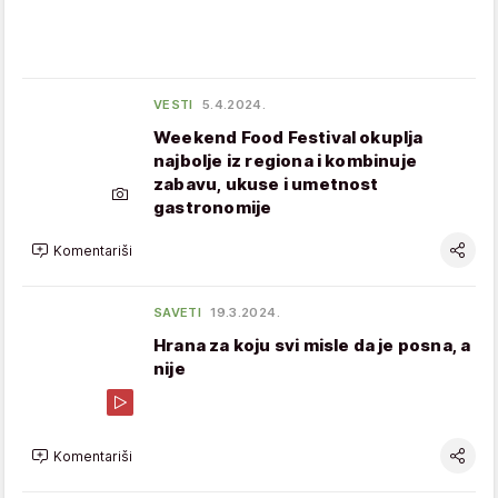
VESTI
5.4.2024.
Weekend Food Festival okuplja
najbolje iz regiona i kombinuje
zabavu, ukuse i umetnost
gastronomije
Komentariši
SAVETI
19.3.2024.
Hrana za koju svi misle da je posna, a
nije
Komentariši