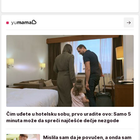
Čim uđete u hotelsku sobu, prvo uradite ovo: Samo 5
minuta može da spreči najčešće dečje nezgode
Mislila sam da je povučen, a onda sam