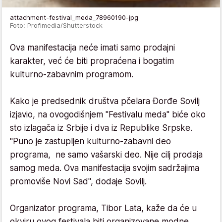
attachment-festival_meda_78960190-jpg
Foto: Profimedia/Shutterstock
Ova manifestacija neće imati samo prodajni
karakter, već će biti propraćena i bogatim
kulturno-zabavnim programom.
Kako je predsednik društva pčelara Đorđe Sovilj
izjavio, na ovogodišnjem "Festivalu meda" biće oko
sto izlagača iz Srbije i dva iz Republike Srpske.
"Puno je zastupljen kulturno-zabavni deo
programa, ne samo vašarski deo. Nije cilj prodaja
samog meda. Ova manifestacija svojim sadržajima
promoviše Novi Sad", dodaje Sovilj.
Organizator programa, Tibor Lata, kaže da će u
okviru ovog festivala biti organizovane modne