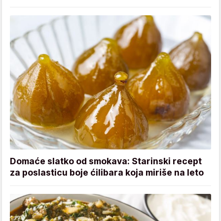
Domaće slatko od smokava: Starinski recept
za poslasticu boje ćilibara koja miriše na leto