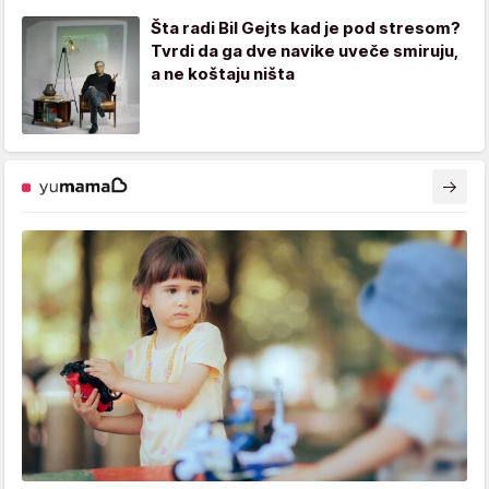
Šta radi Bil Gejts kad je pod stresom?
Tvrdi da ga dve navike uveče smiruju,
a ne koštaju ništa