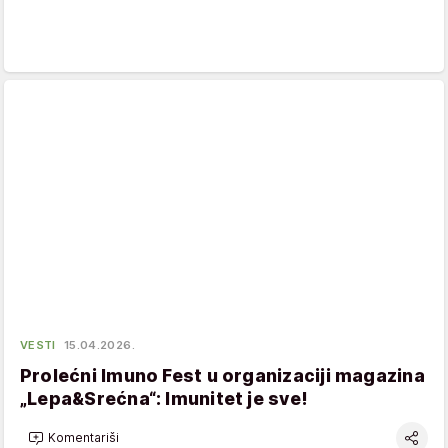
VESTI
15.04.2026.
Prolećni Imuno Fest u organizaciji magazina
„Lepa&Srećna“: Imunitet je sve!
Komentariši