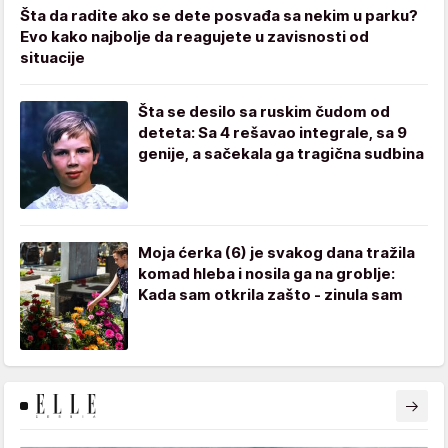
Šta da radite ako se dete posvađa sa nekim u parku?
Evo kako najbolje da reagujete u zavisnosti od
situacije
Šta se desilo sa ruskim čudom od
deteta: Sa 4 rešavao integrale, sa 9
genije, a sačekala ga tragična sudbina
Moja ćerka (6) je svakog dana tražila
komad hleba i nosila ga na groblje:
Kada sam otkrila zašto - zinula sam