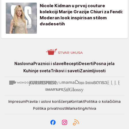
Nicole Kidman u prvoj couture
kolekciji Marije Grazije Chiuri za Fendi:
Moderan look inspirisan stilom
dvadesetih
Stvar
Naslovna
Praznici i slave
Recepti
Deserti
Posna jela
ukusa
Kuhinje sveta
Trikovi i saveti
Zanimljivosti
Impresum
Pravila i uslovi korišćenja
Kontakt
Politika o kolačićima
Politika privatnosti
Marketing
Arhiva