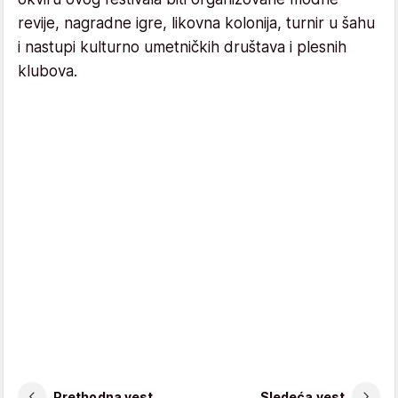
revije, nagradne igre, likovna kolonija, turnir u šahu
i nastupi kulturno umetničkih društava i plesnih
klubova.
Prethodna vest
Sledeća vest