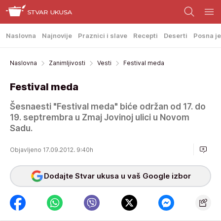
Naslovna
Najnovije
Praznici i slave
Recepti
Deserti
Posna je
Naslovna
Zanimljivosti
Vesti
Festival meda
Festival meda
Šesnaesti "Festival meda" biće održan od 17. do
19. septrembra u Zmaj Jovinoj ulici u Novom
Sadu.
Objavljeno 17.09.2012. 9:40h
Dodajte Stvar ukusa u vaš Google izbor