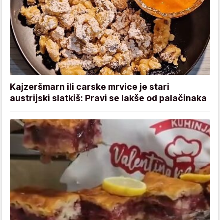
Kajzeršmarn ili carske mrvice je stari
austrijski slatkiš: Pravi se lakše od palačinaka