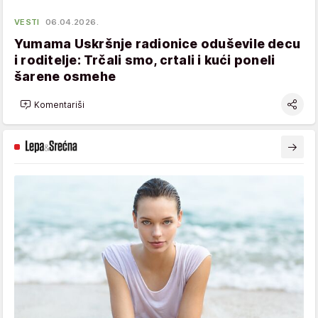
VESTI
06.04.2026.
Yumama Uskršnje radionice oduševile decu
i roditelje: Trčali smo, crtali i kući poneli
šarene osmehe
Komentariši