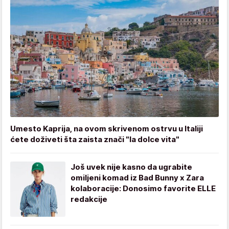
Umesto Kaprija, na ovom skrivenom ostrvu u Italiji
ćete doživeti šta zaista znači "la dolce vita"
Još uvek nije kasno da ugrabite
omiljeni komad iz Bad Bunny x Zara
kolaboracije: Donosimo favorite ELLE
redakcije