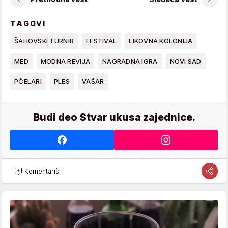
TAGOVI
ŠAHOVSKI TURNIR
FESTIVAL
LIKOVNA KOLONIJA
MED
MODNA REVIJA
NAGRADNA IGRA
NOVI SAD
PČELARI
PLES
VAŠAR
Budi deo Stvar ukusa zajednice.
Komentariši