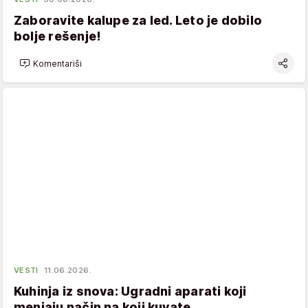
Zaboravite kalupe za led. Leto je dobilo
bolje rešenje!
Komentariši
VESTI
11.06.2026.
Kuhinja iz snova: Ugradni aparati koji
menjaju način na koji kuvate