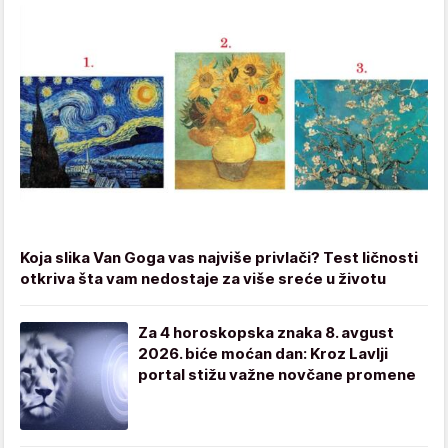
Koja slika Van Goga vas najviše privlači? Test ličnosti
otkriva šta vam nedostaje za više sreće u životu
Za 4 horoskopska znaka 8. avgust
2026. biće moćan dan: Kroz Lavlji
portal stižu važne novčane promene