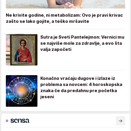
Ne krivite godine, ni metabolizam: Ovo je pravi krivac
zašto se lako gojite, a teško mršavite
Sutra je Sveti Pantelejmon: Vernici mu
se najviše mole za zdravlje, a evo šta
valja započeti
Konačno vraćaju dugove i izlaze iz
problema sa novcem: 4 horoskopska
znaka če da predahnu pre početka
jeseni