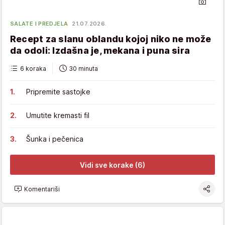
SALATE I PREDJELA
21.07.2026.
Recept za slanu oblandu kojoj niko ne može
da odoli: Izdašna je, mekana i puna sira
6 koraka
30 minuta
Pripremite sastojke
Umutite kremasti fil
Šunka i pečenica
Vidi sve korake (6)
Komentariši