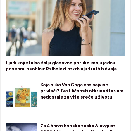
Ljudi koji stalno šalju glasovne poruke imaju jednu
posebnu osobinu: Psiholozi otkrivaju šta ih izdvaja
Koja slika Van Goga vas najviše
privlači? Test ličnosti otkriva šta vam
nedostaje za više sreće u životu
Za 4 horoskopska znaka 8. avgust