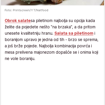
Foto: Printscreen/YT/Natfood
Obrok salate
sa piletinom najbolja su opcija kada
želite da pojedete nešto "na brzaka", a da pritom
unesete kvalitetniju hranu.
Salata sa piletinom
i
boranijom upravo je jedna od tih - brzo se sprema,
a još brže pojede. Najbolja kombinacija povrća i
mesa prelivena majonezom dopašće se i onima koji
ne vole boraniju.