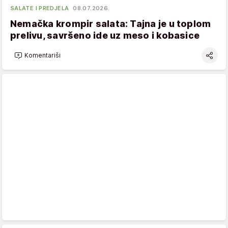
SALATE I PREDJELA
08.07.2026.
Nemačka krompir salata: Tajna je u toplom
prelivu, savršeno ide uz meso i kobasice
Komentariši