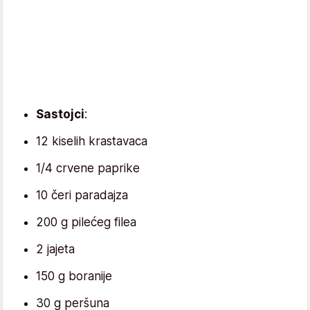
Sastojci
:
12 kiselih krastavaca
1/4 crvene paprike
10 čeri paradajza
200 g pilećeg filea
2 jajeta
150 g boranije
30 g peršuna