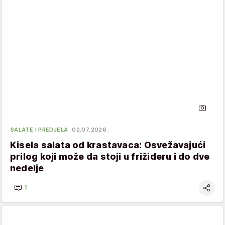
SALATE I PREDJELA
02.07.2026.
Kisela salata od krastavaca: Osvežavajući
prilog koji može da stoji u frižideru i do dve
nedelje
1