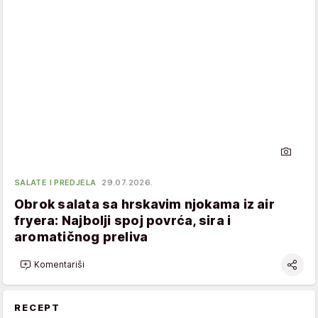
SALATE I PREDJELA
29.07.2026.
Obrok salata sa hrskavim njokama iz air
fryera: Najbolji spoj povrća, sira i
aromatičnog preliva
Komentariši
RECEPT