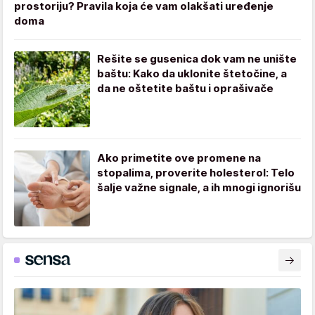
prostoriju? Pravila koja će vam olakšati uređenje
doma
Rešite se gusenica dok vam ne unište
baštu: Kako da uklonite štetočine, a
da ne oštetite baštu i oprašivače
Ako primetite ove promene na
stopalima, proverite holesterol: Telo
šalje važne signale, a ih mnogi ignorišu