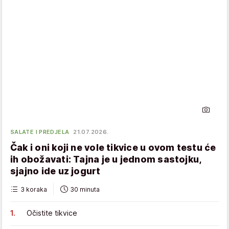
SALATE I PREDJELA
21.07.2026.
Čak i oni koji ne vole tikvice u ovom testu će
ih obožavati: Tajna je u jednom sastojku,
sjajno ide uz jogurt
3 koraka
30 minuta
Očistite tikvice