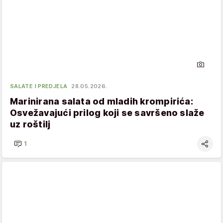
SALATE I PREDJELA
28.05.2026.
Marinirana salata od mladih krompirića:
Osvežavajući prilog koji se savršeno slaže
uz roštilj
1