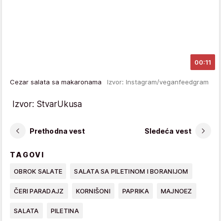
00:11
Cezar salata sa makaronama
Izvor: Instagram/veganfeedgram
Izvor: StvarUkusa
Prethodna vest
Sledeća vest
TAGOVI
OBROK SALATE
SALATA SA PILETINOM I BORANIJOM
ČERI PARADAJZ
KORNIŠONI
PAPRIKA
MAJNOEZ
SALATA
PILETINA