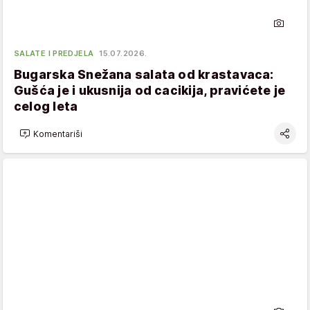
SALATE I PREDJELA
15.07.2026.
Bugarska Snežana salata od krastavaca:
Gušća je i ukusnija od cacikija, pravićete je
celog leta
Komentariši