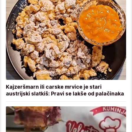
Kajzeršmarn ili carske mrvice je stari
austrijski slatkiš: Pravi se lakše od palačinaka