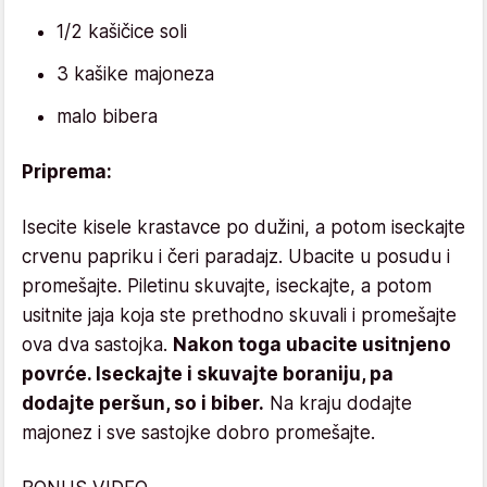
1/2 kašičice soli
3 kašike majoneza
malo bibera
Priprema:
Isecite kisele krastavce po dužini, a potom iseckajte
crvenu papriku i čeri paradajz. Ubacite u posudu i
promešajte. Piletinu skuvajte, iseckajte, a potom
usitnite jaja koja ste prethodno skuvali i promešajte
ova dva sastojka.
Nakon toga ubacite usitnjeno
povrće. Iseckajte i skuvajte boraniju, pa
dodajte peršun, so i biber.
Na kraju dodajte
majonez i sve sastojke dobro promešajte.