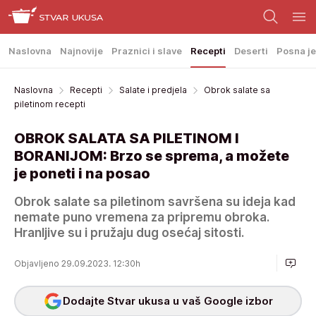
Naslovna
Najnovije
Praznici i slave
Recepti
Deserti
Posna je
Naslovna
Recepti
Salate i predjela
Obrok salate sa
piletinom recepti
OBROK SALATA SA PILETINOM I
BORANIJOM: Brzo se sprema, a možete
je poneti i na posao
Obrok salate sa piletinom savršena su ideja kad
nemate puno vremena za pripremu obroka.
Hranljive su i pružaju dug osećaj sitosti.
Objavljeno 29.09.2023. 12:30h
Dodajte Stvar ukusa u vaš Google izbor