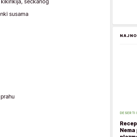
ikirikija, seckanog
enki susama
NAJNO
 prahu
DESERTI
Recept
Nema p
plazme