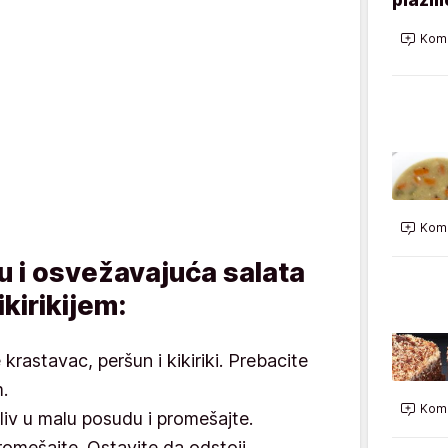
Kome
Kome
u i osvežavajuća salata
kirikijem:
krastavac, peršun i kikiriki. Prebacite
.
Kome
liv u malu posudu i promešajte.
promešajte. Ostavite da odstoji