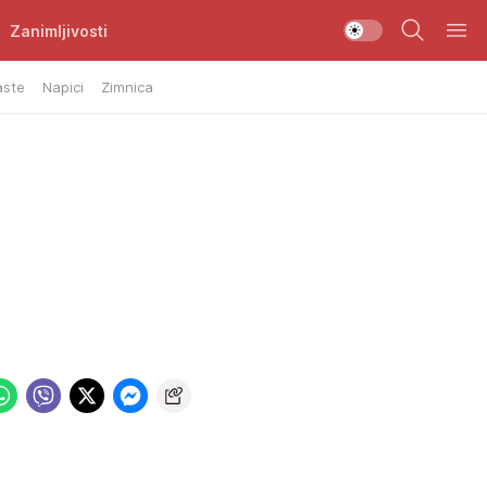
Zanimljivosti
aste
Napici
Zimnica