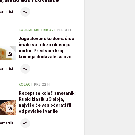
ntariši
KULINARSKI TRIKOVI
PRE 9 H
Jugoslovenske domaćice
imale su trik za ukusniju
čorbu: Pred sam kraj
kuvanja dodavale su ovo
ntariši
KOLAČI
PRE 22 H
Recept za kolač smetanik:
Ruski klasik u 3 sloja,
najviše će vas očarati fil
od pavlake i vanile
ntariši