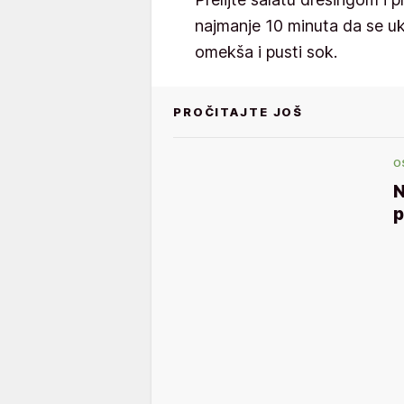
najmanje 10 minuta da se u
omekša i pusti sok.
PROČITAJTE JOŠ
O
N
p