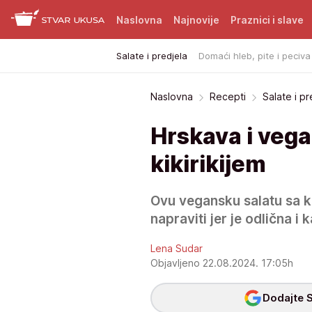
Naslovna
Najnovije
Praznici i slave
Salate i predjela
Domaći hleb, pite i peciva
Naslovna
Recepti
Salate i pr
Hrskava i vega
kikirikijem
Ovu vegansku salatu sa k
napraviti jer je odlična i 
Lena Sudar
Objavljeno 22.08.2024. 17:05h
Dodajte S