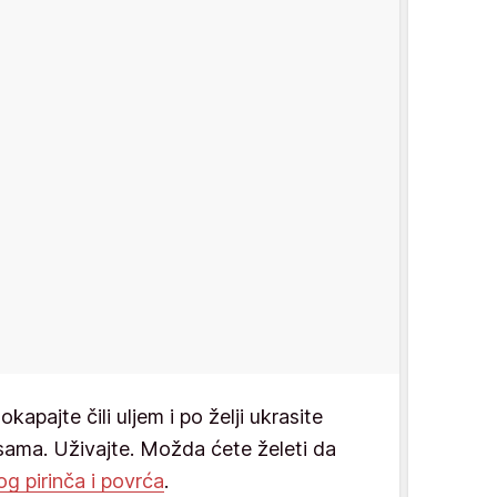
okapajte čili uljem i po želji ukrasite
susama. Uživajte. Možda ćete želeti da
g pirinča i povrća
.