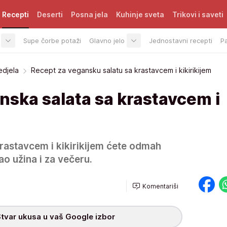
Recepti
Deserti
Posna jela
Kuhinje sveta
Trikovi i saveti
Supe čorbe potaži
Glavno jelo
Jednostavni recepti
P
edjela
Recept za vegansku salatu sa krastavcem i kikirikijem
nska salata sa krastavcem i
rastavcem i kikirikijem ćete odmah
kao užina i za večeru.
Komentariši
tvar ukusa u vaš Google izbor