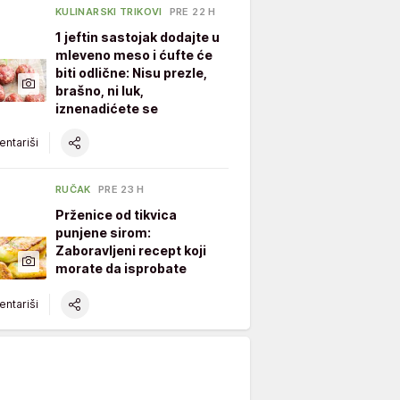
KULINARSKI TRIKOVI
PRE 22 H
1 jeftin sastojak dodajte u
mleveno meso i ćufte će
biti odlične: Nisu prezle,
brašno, ni luk,
iznenadićete se
ntariši
RUČAK
PRE 23 H
Prženice od tikvica
punjene sirom:
Zaboravljeni recept koji
morate da isprobate
ntariši