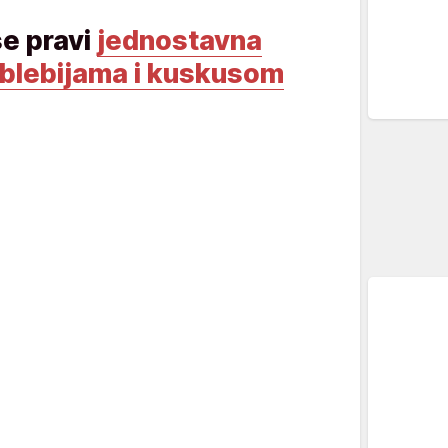
se pravi
jednostavna
leblebijama i kuskusom