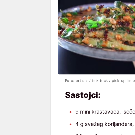
Foto: prt scr / tick tock / pick_up_lim
Sastojci:
9 mini krastavaca, iseč
4 g svežeg korijandera