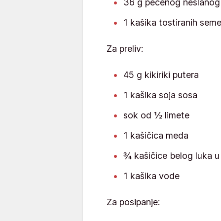
36 g pečenog neslanog k
1 kašika tostiranih sem
Za preliv:
45 g kikiriki putera
1 kašika soja sosa
sok od ½ limete
1 kašičica meda
¾ kašičice belog luka u
1 kašika vode
Za posipanje: