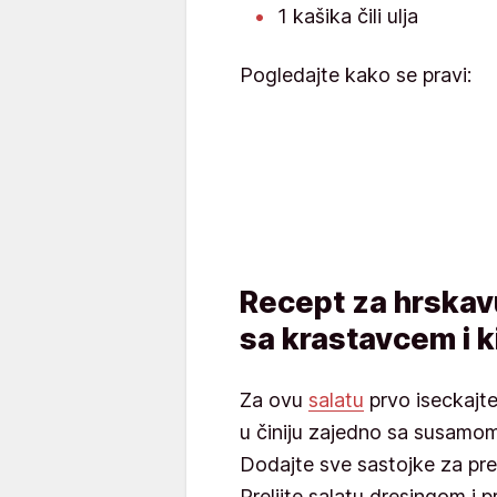
1 kašika čili ulja
Pogledajte kako se pravi:
Recept za hrskav
sa krastavcem i ki
Za ovu
salatu
prvo iseckajte 
u činiju zajedno sa susamom
Dodajte sve sastojke za pre
Prelijte salatu dresingom i 