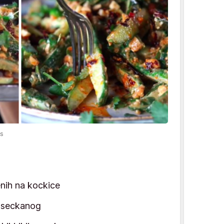
es
enih na kockice
, seckanog