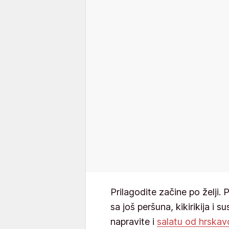
Prilagodite začine po želji. P
sa još peršuna, kikirikija i 
napravite i
salatu od hrskavo