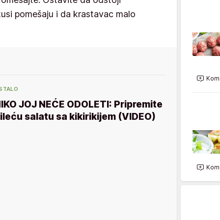
kusi pomešaju i da krastavac malo
Kome
STALO
IKO JOJ NEĆE ODOLETI: Pripremite
ileću salatu sa kikirikijem (VIDEO)
Kome