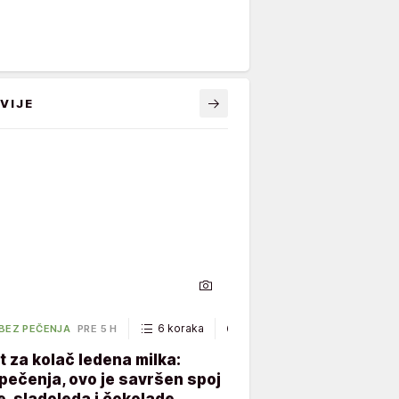
VIJE
6 koraka
40 minuta
 BEZ PEČENJA
PRE 5 H
 za kolač ledena milka:
ečenja, ovo je savršen spoj
, sladoleda i čokolade