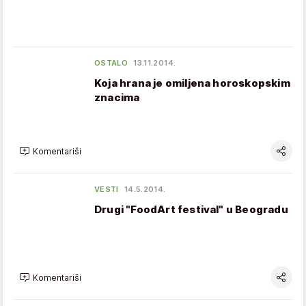
OSTALO
13.11.2014.
Koja hrana je omiljena horoskopskim
znacima
Komentariši
VESTI
14.5.2014.
Drugi "FoodArt festival" u Beogradu
Komentariši