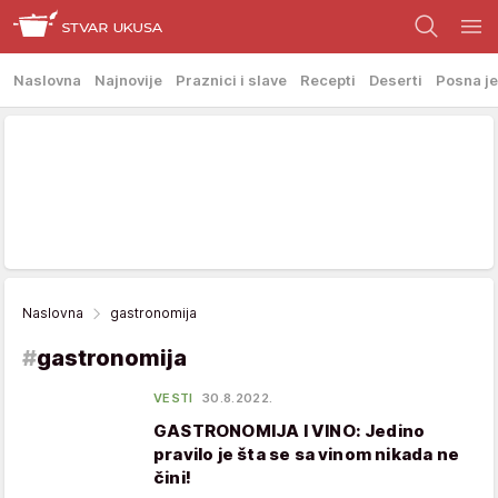
Naslovna
Najnovije
Praznici i slave
Recepti
Deserti
Posna je
Naslovna
gastronomija
#
gastronomija
VESTI
30.8.2022.
GASTRONOMIJA I VINO: Jedino
pravilo je šta se sa vinom nikada ne
čini!