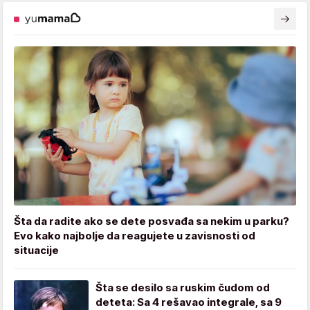
Šta da radite ako se dete posvađa sa nekim u parku?
Evo kako najbolje da reagujete u zavisnosti od
situacije
Šta se desilo sa ruskim čudom od
deteta: Sa 4 rešavao integrale, sa 9