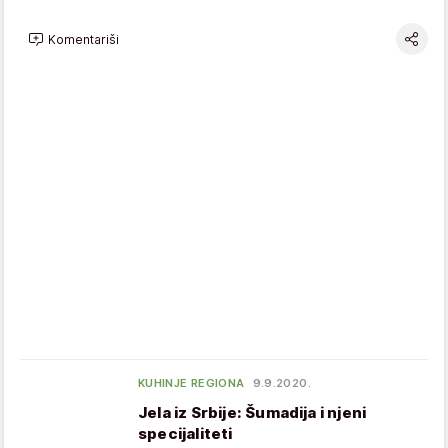
Komentariši
KUHINJE REGIONA
9.9.2020.
Jela iz Srbije: Šumadija i njeni
specijaliteti