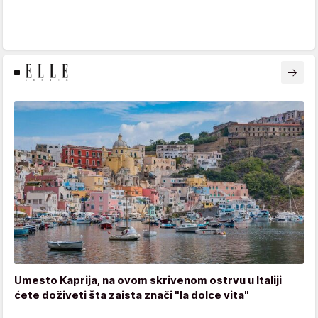
Umesto Kaprija, na ovom skrivenom ostrvu u Italiji
ćete doživeti šta zaista znači "la dolce vita"