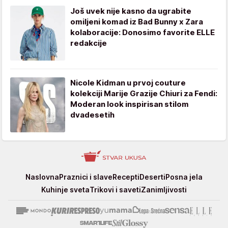
Još uvek nije kasno da ugrabite
omiljeni komad iz Bad Bunny x Zara
kolaboracije: Donosimo favorite ELLE
redakcije
Nicole Kidman u prvoj couture
kolekciji Marije Grazije Chiuri za Fendi:
Moderan look inspirisan stilom
dvadesetih
Stvar
Naslovna
Praznici i slave
Recepti
Deserti
Posna jela
ukusa
Kuhinje sveta
Trikovi i saveti
Zanimljivosti