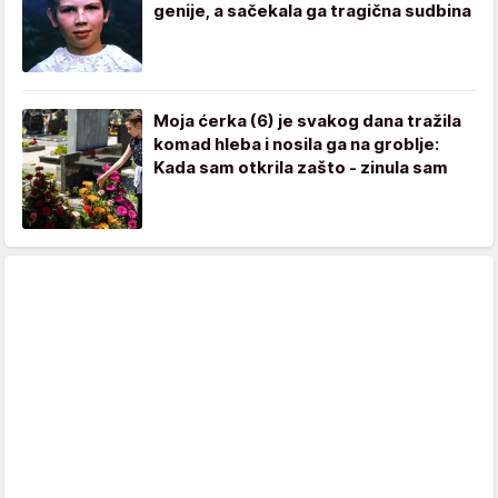
genije, a sačekala ga tragična sudbina
Moja ćerka (6) je svakog dana tražila
komad hleba i nosila ga na groblje:
Kada sam otkrila zašto - zinula sam