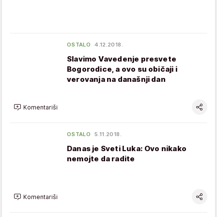
OSTALO
4.12.2018.
Slavimo Vavedenje presvete
Bogorodice, a ovo su običaji i
verovanja na današnji dan
Komentariši
OSTALO
5.11.2018.
Danas je Sveti Luka: Ovo nikako
nemojte da radite
Komentariši