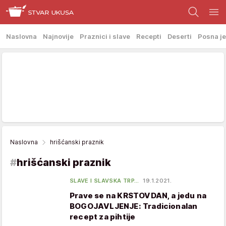
Naslovna
Najnovije
Praznici i slave
Recepti
Deserti
Posna je
Naslovna
hrišćanski praznik
#
hrišćanski praznik
SLAVE I SLAVSKA TRP…
19.1.2021.
Prave se na KRSTOVDAN, a jedu na
BOGOJAVLJENJE: Tradicionalan
recept za pihtije