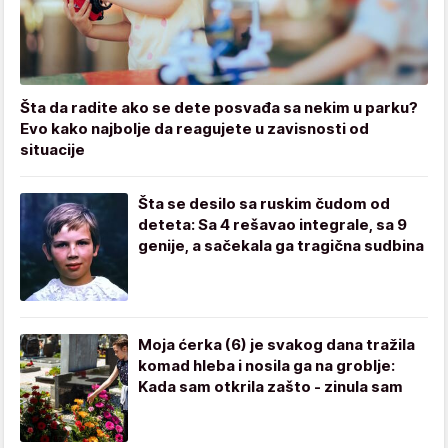
Šta da radite ako se dete posvađa sa nekim u parku?
Evo kako najbolje da reagujete u zavisnosti od
situacije
Šta se desilo sa ruskim čudom od
deteta: Sa 4 rešavao integrale, sa 9
genije, a sačekala ga tragična sudbina
Moja ćerka (6) je svakog dana tražila
komad hleba i nosila ga na groblje:
Kada sam otkrila zašto - zinula sam