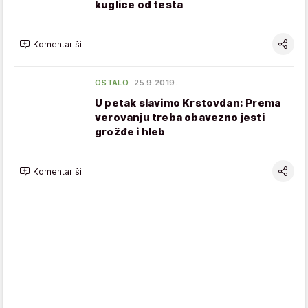
kuglice od testa
Komentariši
OSTALO
25.9.2019.
U petak slavimo Krstovdan: Prema
verovanju treba obavezno jesti
grožđe i hleb
Komentariši