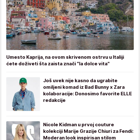
Umesto Kaprija, na ovom skrivenom ostrvu u Italiji
ćete doživeti šta zaista znači "la dolce vita"
Još uvek nije kasno da ugrabite
omiljeni komad iz Bad Bunny x Zara
kolaboracije: Donosimo favorite ELLE
redakcije
Nicole Kidman u prvoj couture
kolekciji Marije Grazije Chiuri za Fendi:
Moderan look inspirisan stilom