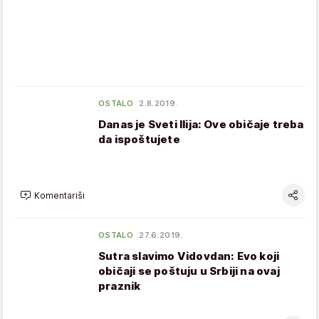
OSTALO
2.8.2019.
Danas je Sveti Ilija: Ove običaje treba
da ispoštujete
Komentariši
OSTALO
27.6.2019.
Sutra slavimo Vidovdan: Evo koji
običaji se poštuju u Srbiji na ovaj
praznik