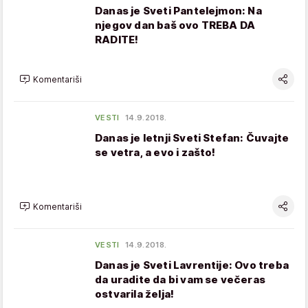
Danas je Sveti Pantelejmon: Na
njegov dan baš ovo TREBA DA
RADITE!
Komentariši
VESTI
14.9.2018.
Danas je letnji Sveti Stefan: Čuvajte
se vetra, a evo i zašto!
Komentariši
VESTI
14.9.2018.
Danas je Sveti Lavrentije: Ovo treba
da uradite da bi vam se večeras
ostvarila želja!