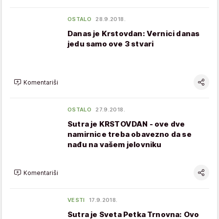
OSTALO
28.9.2018.
Danas je Krstovdan: Vernici danas
jedu samo ove 3 stvari
Komentariši
OSTALO
27.9.2018.
Sutra je KRSTOVDAN - ove dve
namirnice treba obavezno da se
nađu na vašem jelovniku
Komentariši
VESTI
17.9.2018.
Sutra je Sveta Petka Trnovna: Ovo