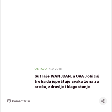
OSTALO
4.9.2018.
Sutra je IVANJDAN, a OVAJ običaj
treba da ispoštuje svaka žena za
sreću, zdravlje i blagostanje
Komentariši