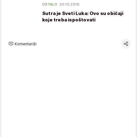
OSTALO
30.10.2018.
Sutra je Sveti Luka: Ovo su običaji
koje treba ispoštovati
Komentariši