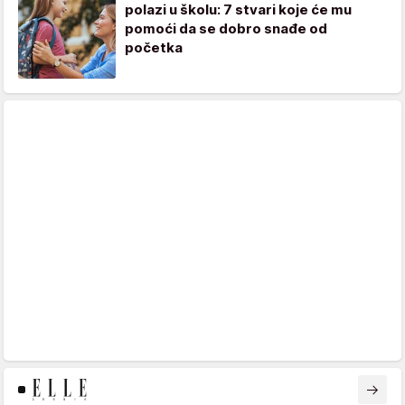
polazi u školu: 7 stvari koje će mu
pomoći da se dobro snađe od
početka