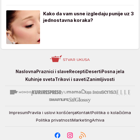
Kako da vam usne izgledaju punije uz 3
jednostavna koraka?
Stvar
Naslovna
Praznici i slave
Recepti
Deserti
Posna jela
ukusa
Kuhinje sveta
Trikovi i saveti
Zanimljivosti
Impresum
Pravila i uslovi korišćenja
Kontakt
Politika o kolačićima
Politika privatnosti
Marketing
Arhiva