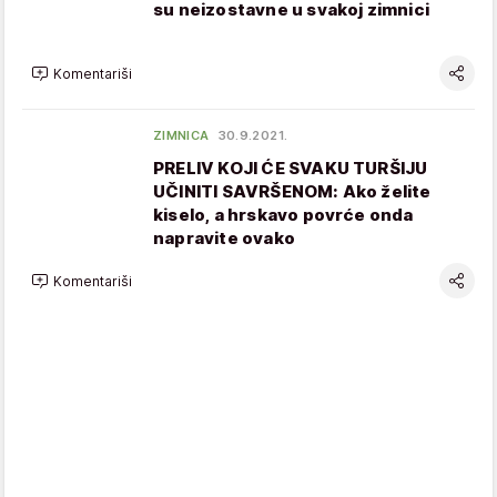
su neizostavne u svakoj zimnici
Komentariši
ZIMNICA
30.9.2021.
PRELIV KOJI ĆE SVAKU TURŠIJU
UČINITI SAVRŠENOM: Ako želite
kiselo, a hrskavo povrće onda
napravite ovako
Komentariši