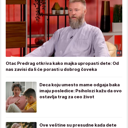
Otac Predrag otkriva kako majka upropasti dete: Od
nas zavisi da li će porasti u dobrog čoveka
Deca koju umesto mame odgaja baka
imaju posledice: Psiholozi kažu da ovo
ostavlja trag za ceo život
Ove veštine su presudne kada dete