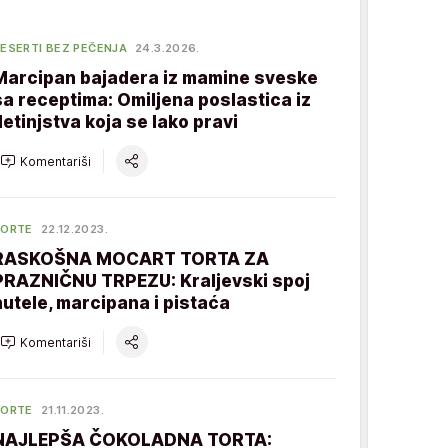
ESERTI BEZ PEČENJA
24.3.2026.
Marcipan bajadera iz mamine sveske
sa receptima: Omiljena poslastica iz
detinjstva koja se lako pravi
Komentariši
TORTE
22.12.2023.
RASKOŠNA MOCART TORTA ZA
PRAZNIČNU TRPEZU: Kraljevski spoj
nutele, marcipana i pistaća
Komentariši
TORTE
21.11.2023.
NAJLEPŠA ČOKOLADNA TORTA: