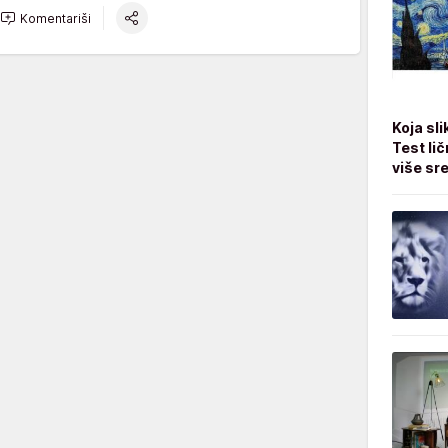
Komentariši
Koja sli
Test li
više sr