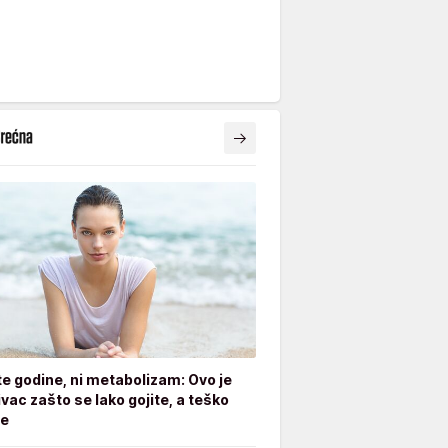
ite godine, ni metabolizam: Ovo je
ivac zašto se lako gojite, a teško
te