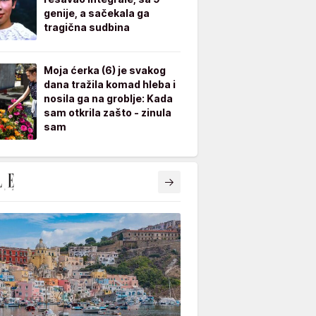
genije, a sačekala ga
tragična sudbina
Moja ćerka (6) je svakog
dana tražila komad hleba i
nosila ga na groblje: Kada
sam otkrila zašto - zinula
sam