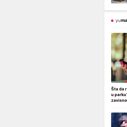
Šta da 
u parku
zavisno