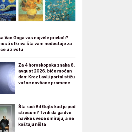
ka Van Goga vas najviše privlači?
čnosti otkriva šta vam nedostaje za
eće u životu
Za 4 horoskopska znaka 8.
avgust 2026. biće moćan
dan: Kroz Lavlji portal stižu
važne novčane promene
Šta radi Bil Gejts kad je pod
stresom? Tvrdi da ga dve
navike uveče smiruju, a ne
koštaju ništa