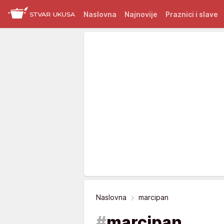
Naslovna
Najnovije
Praznici i slave
Naslovna
marcipan
#
marcipan