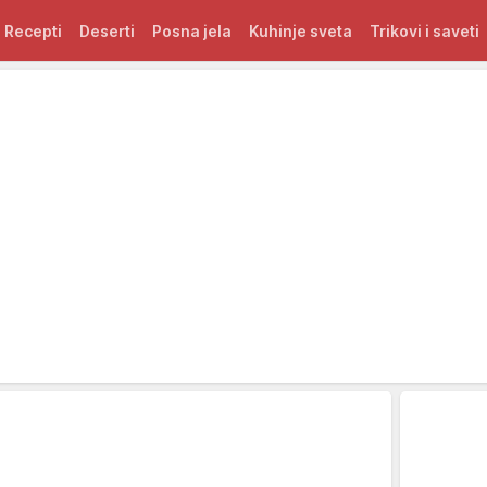
Recepti
Deserti
Posna jela
Kuhinje sveta
Trikovi i saveti