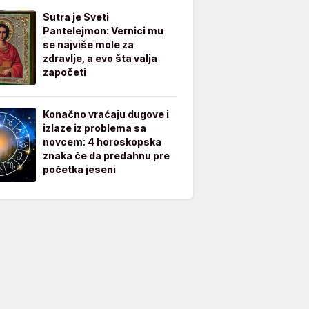
Sutra je Sveti
Pantelejmon: Vernici mu
se najviše mole za
zdravlje, a evo šta valja
započeti
Konačno vraćaju dugove i
izlaze iz problema sa
novcem: 4 horoskopska
znaka če da predahnu pre
početka jeseni