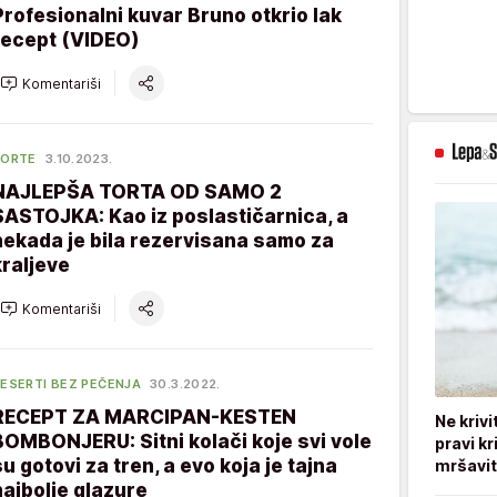
Profesionalni kuvar Bruno otkrio lak
recept (VIDEO)
Komentariši
TORTE
3.10.2023.
NAJLEPŠA TORTA OD SAMO 2
SASTOJKA: Kao iz poslastičarnica, a
nekada je bila rezervisana samo za
kraljeve
Komentariši
ESERTI BEZ PEČENJA
30.3.2022.
RECEPT ZA MARCIPAN-KESTEN
Ne kriv
BOMBONJERU: Sitni kolači koje svi vole
pravi kr
su gotovi za tren, a evo koja je tajna
mršavi
najbolje glazure