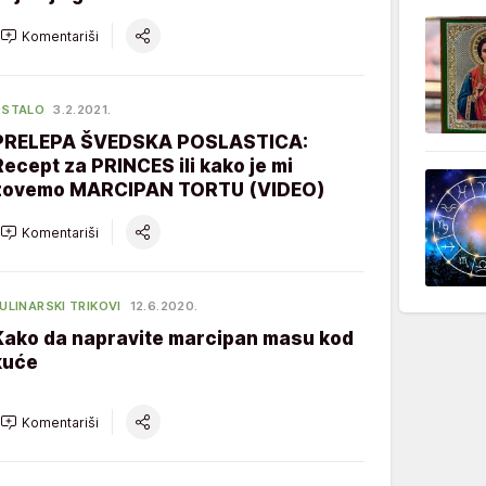
Komentariši
OSTALO
3.2.2021.
PRELEPA ŠVEDSKA POSLASTICA:
Recept za PRINCES ili kako je mi
zovemo MARCIPAN TORTU (VIDEO)
Komentariši
ULINARSKI TRIKOVI
12.6.2020.
Kako da napravite marcipan masu kod
kuće
Komentariši