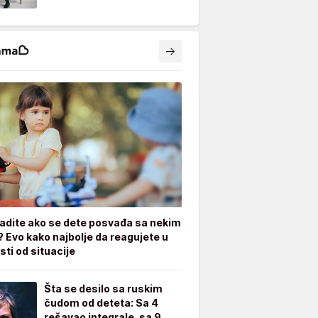
radite ako se dete posvađa sa nekim
? Evo kako najbolje da reagujete u
sti od situacije
Šta se desilo sa ruskim
čudom od deteta: Sa 4
rešavao integrale, sa 9