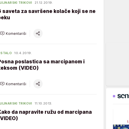
ULINARSKI TRIKOVI
21.12.2019.
6 saveta za savršene kolače koji se ne
peku
Komentariši
OSTALO
10.4.2019.
Posna poslastica sa marcipanom i
keksom (VIDEO)
Komentariši
ULINARSKI TRIKOVI
11.10.2013.
Kako da napravite ružu od marcipana
(VIDEO)