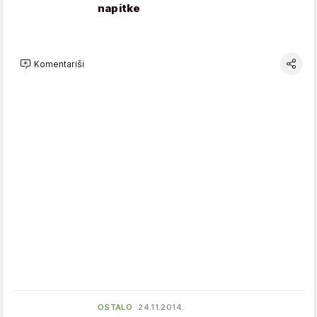
napitke
Komentariši
OSTALO
24.11.2014.