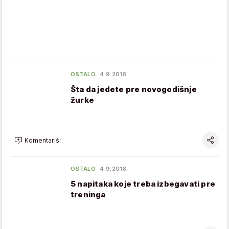
OSTALO
4.9.2018.
Šta da jedete pre novogodišnje
žurke
Komentariši
OSTALO
4.9.2018.
5 napitaka koje treba izbegavati pre
treninga