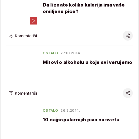
Da li znate koliko kalorija ima vaše
omiljeno piće?
Komentariši
OSTALO
27.10.2014.
Mitovi o alkoholu u koje svi verujemo
Komentariši
OSTALO
26.8.2014.
10 najpopularnijih piva na svetu