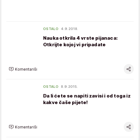
OSTALO
4.9.2018.
Nauka otkrila 4 vrste pijanaca:
Otkrijte kojoj vi pripadate
Komentariši
OSTALO
8.9.2015.
Da li ćete se napiti zavisi i od toga iz
kakve čaše pijete!
Komentariši