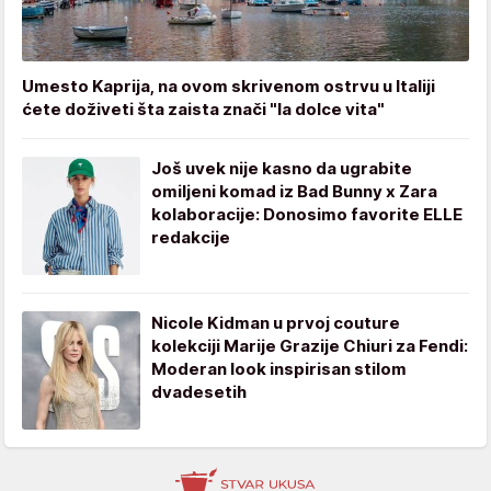
Umesto Kaprija, na ovom skrivenom ostrvu u Italiji
ćete doživeti šta zaista znači "la dolce vita"
Još uvek nije kasno da ugrabite
omiljeni komad iz Bad Bunny x Zara
kolaboracije: Donosimo favorite ELLE
redakcije
Nicole Kidman u prvoj couture
kolekciji Marije Grazije Chiuri za Fendi:
Moderan look inspirisan stilom
dvadesetih