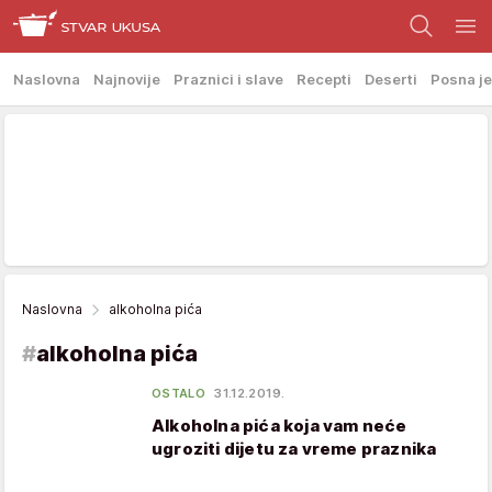
Naslovna
Najnovije
Praznici i slave
Recepti
Deserti
Posna je
Naslovna
alkoholna pića
#
alkoholna pića
OSTALO
31.12.2019.
Alkoholna pića koja vam neće
ugroziti dijetu za vreme praznika