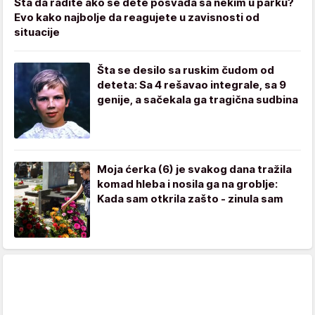
Šta da radite ako se dete posvađa sa nekim u parku?
Evo kako najbolje da reagujete u zavisnosti od
situacije
Šta se desilo sa ruskim čudom od
deteta: Sa 4 rešavao integrale, sa 9
genije, a sačekala ga tragična sudbina
Moja ćerka (6) je svakog dana tražila
komad hleba i nosila ga na groblje:
Kada sam otkrila zašto - zinula sam