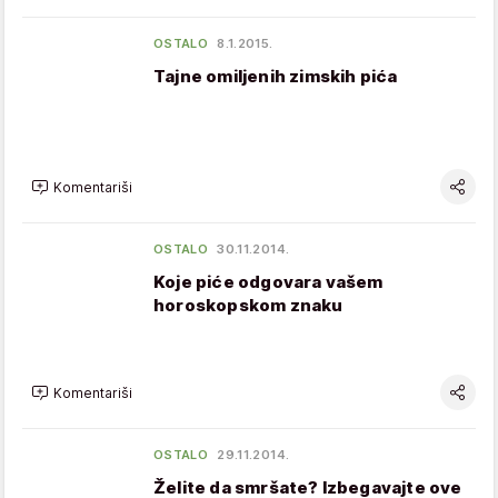
OSTALO
8.1.2015.
Tajne omiljenih zimskih pića
Komentariši
OSTALO
30.11.2014.
Koje piće odgovara vašem
horoskopskom znaku
Komentariši
OSTALO
29.11.2014.
Želite da smršate? Izbegavajte ove