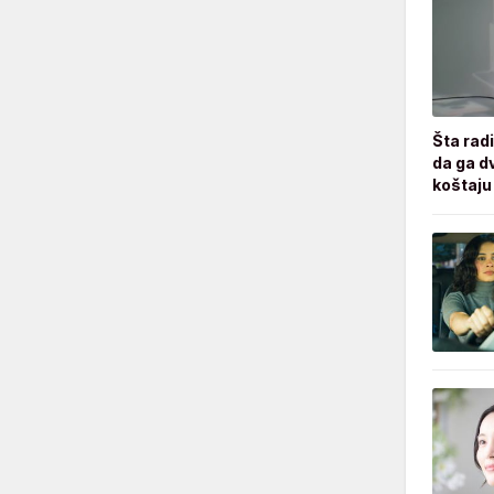
Šta radi
da ga d
koštaju