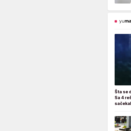
Šta se 
Sa 4 reš
sačekal