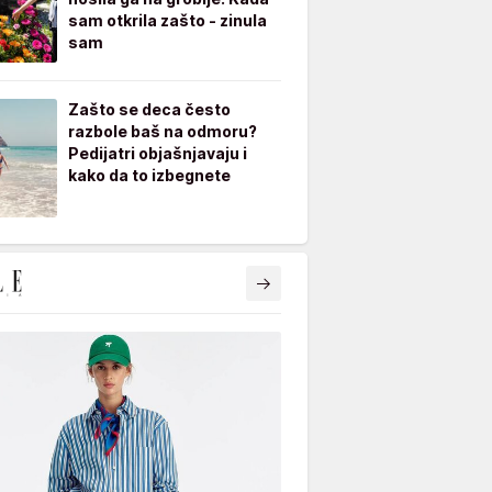
sam otkrila zašto - zinula
sam
Zašto se deca često
razbole baš na odmoru?
Pedijatri objašnjavaju i
kako da to izbegnete