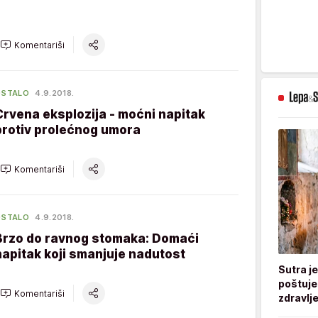
Komentariši
OSTALO
4.9.2018.
Crvena eksplozija - moćni napitak
protiv prolećnog umora
Komentariši
OSTALO
4.9.2018.
Brzo do ravnog stomaka: Domaći
napitak koji smanjuje nadutost
Sutra j
poštuje
Komentariši
zdravlje