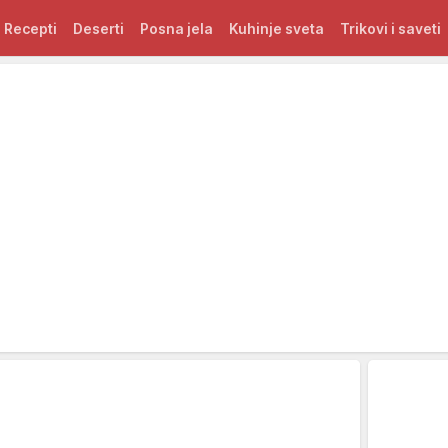
Recepti
Deserti
Posna jela
Kuhinje sveta
Trikovi i saveti