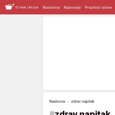
Naslovna
Najnovije
Praznici i slave
Naslovna
zdrav napitak
#
zdrav napitak