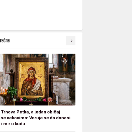
e Trnova Petka, a jedan običaj
 se vekovima: Veruje se da donosi
 i mir u kuću