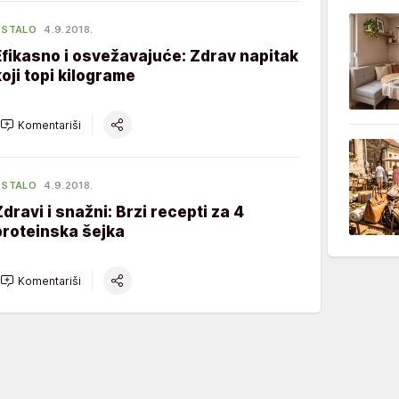
OSTALO
4.9.2018.
Efikasno i osvežavajuće: Zdrav napitak
koji topi kilograme
Komentariši
OSTALO
4.9.2018.
Zdravi i snažni: Brzi recepti za 4
proteinska šejka
Komentariši