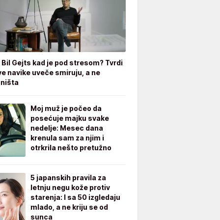
 Bil Gejts kad je pod stresom? Tvrdi
ve navike uveče smiruju, a ne
 ništa
Moj muž je počeo da
posećuje majku svake
nedelje: Mesec dana
krenula sam za njim i
otrkrila nešto pretužno
5 japanskih pravila za
letnju negu kože protiv
starenja: I sa 50 izgledaju
mlado, a ne kriju se od
sunca