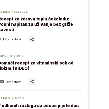
OSTALO
19.12.2025.
Recept za zdravu toplu čokoladu:
Posni napitak za uživanje bez griže
savesti
Komentariši
APICI
18.6.2019.
Domaći recept za vitaminski sok od
ribizle (VIDEO)
Komentariši
OSTALO
4.9.2018.
7 odličnih razloga da češće pijete đus