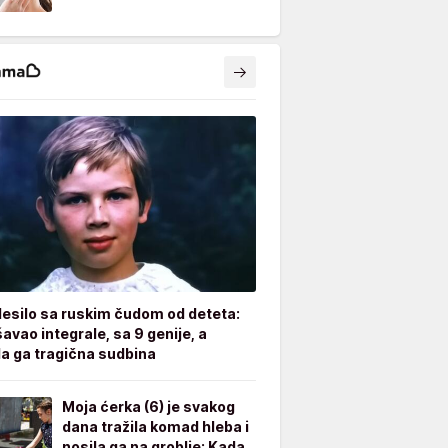
desilo sa ruskim čudom od deteta:
avao integrale, sa 9 genije, a
a ga tragična sudbina
Moja ćerka (6) je svakog
dana tražila komad hleba i
nosila ga na groblje: Kada