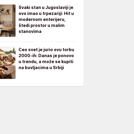
Svaki stan u Jugoslaviji je
ovo imao u trpezariji: Hit u
modernom enterijeru,
štedi prostor u malim
stanovima
Ceo svet je jurio ovu torbu
2000-ih: Danas je ponovo
u trendu, a može se kupiti
na buvljacima u Srbiji