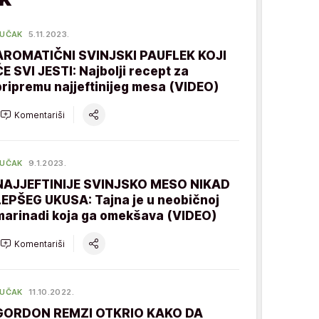
UČAK
5.11.2023.
AROMATIČNI SVINJSKI PAUFLEK KOJI
ĆE SVI JESTI: Najbolji recept za
pripremu najjeftinijeg mesa (VIDEO)
Komentariši
UČAK
9.1.2023.
NAJJEFTINIJE SVINJSKO MESO NIKAD
LEPŠEG UKUSA: Tajna je u neobičnoj
marinadi koja ga omekšava (VIDEO)
Komentariši
UČAK
11.10.2022.
GORDON REMZI OTKRIO KAKO DA