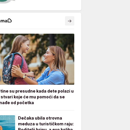
tine su presudne kada dete polazi u
7 stvari koje će mu pomoći da se
nađe od početka
Dečaka ubila otrovna
meduza u turističkom raju:
Roditelji brinu, a evo koliko