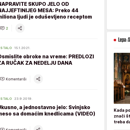
NAPRAVITE SKUPO JELO OD
NAJJEFTINIJEG MESA: Preko 44
miliona ljudi je oduševljeno receptom
2
OSTALO
15.1.2021.
Osmislite obroke na vreme: PREDLOZI
ZA RUČAK ZA NEDELJU DANA
Komentariši
OSTALO
23.9.2019.
Ukusno, a jednostavno jelo: Svinjsko
Kada po
meso sa domaćim knedlicama (VIDEO)
znači št
treba d
Komentariši