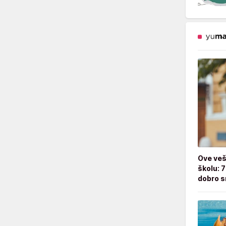
Ove veš
školu: 
dobro s