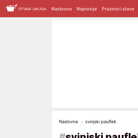
Naslovna
Najnovije
Praznici i slave
Naslovna
svinjski pauflek
#
svinjski paufl