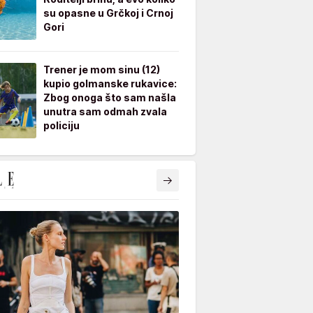
su opasne u Grčkoj i Crnoj
Gori
Trener je mom sinu (12)
kupio golmanske rukavice:
Zbog onoga što sam našla
unutra sam odmah zvala
policiju