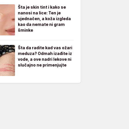
Šta je skin tint i kako se
nanosi na lice: Ten je
ujednačen, a koža izgleda
kao da nemate ni gram
šminke
Šta da radite kad vas ožari
meduza? Odmah izađite iz
vode, a ove nadri lekove ni
slučajno ne primenjujte