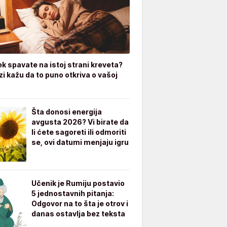
ek spavate na istoj strani kreveta?
zi kažu da to puno otkriva o vašoj
Šta donosi energija
avgusta 2026? Vi birate da
li ćete sagoreti ili odmoriti
se, ovi datumi menjaju igru
Učenik je Rumiju postavio
5 jednostavnih pitanja:
Odgovor na to šta je otrov i
danas ostavlja bez teksta