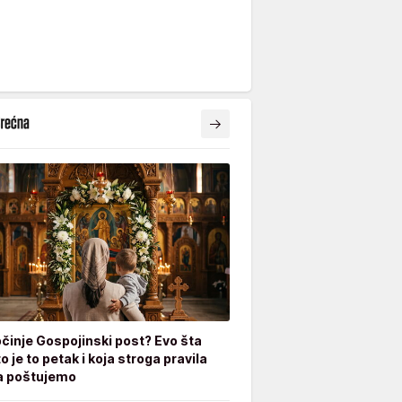
činje Gospojinski post? Evo šta
o je to petak i koja stroga pravila
a poštujemo