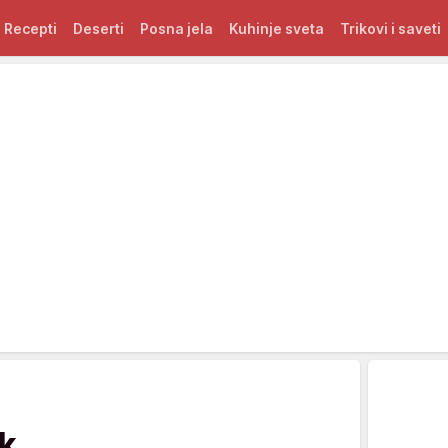
Recepti
Deserti
Posna jela
Kuhinje sveta
Trikovi i saveti
ek