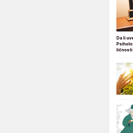
Da li uv
Psiholo
ličnosti