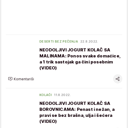
DESERTI BEZ PEČENJA
22.8.2022.
NEODOLJIVI JOGURT KOLAČ SA
MALINAMA: Ponos svake domaćice,
a 1 trik sastojak ga čini posebnim
(VIDEO)
Komentariši
KOLAČI
11.8.2022.
NEODOLJIVI JOGURT KOLAČ SA
BOROVNICAMA: Penast i nežan, a
pravi se bez brašna, ulja i šećera
(VIDEO)