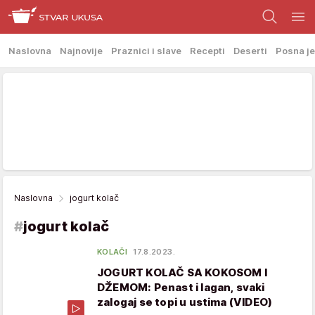
Naslovna
Najnovije
Praznici i slave
Recepti
Deserti
Posna je
Naslovna
jogurt kolač
#
jogurt kolač
KOLAČI
17.8.2023.
JOGURT KOLAČ SA KOKOSOM I
DŽEMOM: Penast i lagan, svaki
zalogaj se topi u ustima (VIDEO)