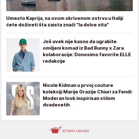
Umesto Kaprija, na ovom skrivenom ostrvu u Italiji
ćete doživeti šta zaista znači "la dolce vita"
Još uvek nije kasno da ugrabite
omiljeni komad iz Bad Bunny x Zara
kolaboracije: Donosimo favorite ELLE
redakcije
Nicole Kidman u prvoj couture
kolekciji Marije Grazije Chiuri za Fendi:
Moderan look inspirisan stilom
dvadesetih