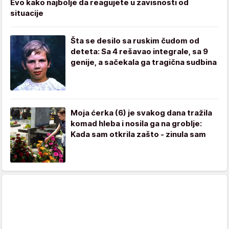
Evo kako najbolje da reagujete u zavisnosti od
situacije
Šta se desilo sa ruskim čudom od
deteta: Sa 4 rešavao integrale, sa 9
genije, a sačekala ga tragična sudbina
Moja ćerka (6) je svakog dana tražila
komad hleba i nosila ga na groblje:
Kada sam otkrila zašto - zinula sam