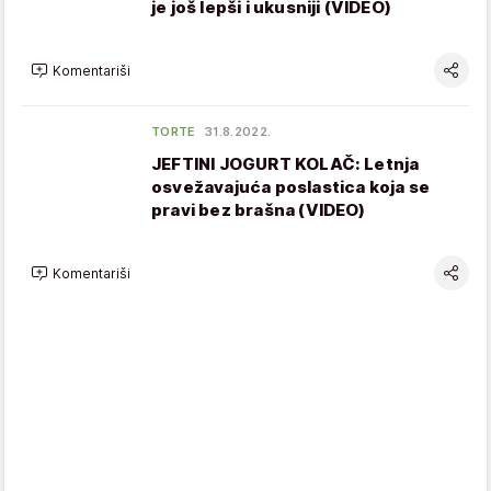
je još lepši i ukusniji (VIDEO)
Komentariši
TORTE
31.8.2022.
JEFTINI JOGURT KOLAČ: Letnja
osvežavajuća poslastica koja se
pravi bez brašna (VIDEO)
Komentariši