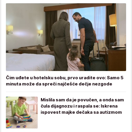
Čim uđete u hotelsku sobu, prvo uradite ovo: Samo 5
minuta može da spreči najčešće dečje nezgode
Mislila sam da je povučen, a onda sam
čula dijagnozu i raspala se: Iskrena
ispovest majke dečaka sa autizmom