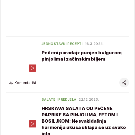
JEDNOSTAVNI RECEPTI
16.3.2024.
Pečeni paradajz punjen bulgurom,
pinjolima i začinskim biljem
Komentariši
SALATE I PREDJELA
22.12.2023.
HRSKAVA SALATA OD PEČENE
PAPRIKE SA PINJOLIMA, FETOM I
BOSILJKOM: Nesvakidašnja
harmonija ukusa uklapa se uz svako
jelo