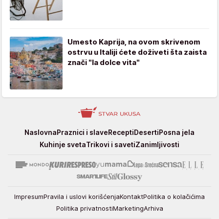
Umesto Kaprija, na ovom skrivenom
ostrvu u Italiji ćete doživeti šta zaista
znači "la dolce vita"
Stvar
Naslovna
Praznici i slave
Recepti
Deserti
Posna jela
ukusa
Kuhinje sveta
Trikovi i saveti
Zanimljivosti
Impresum
Pravila i uslovi korišćenja
Kontakt
Politika o kolačićima
Politika privatnosti
Marketing
Arhiva