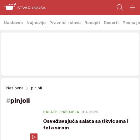
Naslovna
Najnovije
Praznici i slave
Recepti
Deserti
Posna je
Naslovna
pinjoli
#
pinjoli
SALATE I PREDJELA
9.4.2025.
Osvežavajuća salata sa tikvicama i
feta sirom