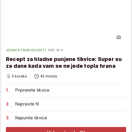
JEDNOSTAVNI RECEPTI
PRE 18 H
Recept za hladne punjene tikvice: Super su
za dane kada vam se ne jede topla hrana
5 koraka
45 minuta
Pripremite tikvice
Napravite fil
Napunite tikvice