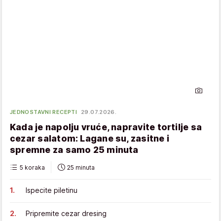
JEDNOSTAVNI RECEPTI
29.07.2026.
Kada je napolju vruće, napravite tortilje sa
cezar salatom: Lagane su, zasitne i
spremne za samo 25 minuta
5 koraka
25 minuta
Ispecite piletinu
Pripremite cezar dresing