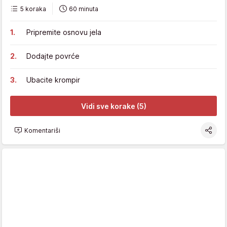
5 koraka
60 minuta
Pripremite osnovu jela
Dodajte povrće
Ubacite krompir
Vidi sve korake (5)
Komentariši