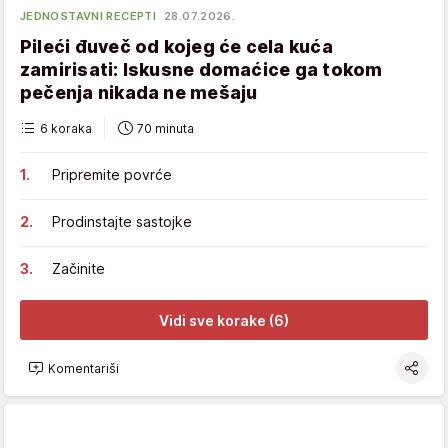
JEDNOSTAVNI RECEPTI
28.07.2026.
Pileći đuveč od kojeg će cela kuća
zamirisati: Iskusne domaćice ga tokom
pečenja nikada ne mešaju
6 koraka
70 minuta
Pripremite povrće
Prodinstajte sastojke
Začinite
Vidi sve korake (6)
Komentariši