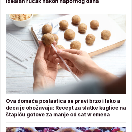
Idealan ručak nakon napornog dana
Ova domaća poslastica se pravi brzo i lako a
deca je obožavaju: Recept za slatke kuglice na
štapiću gotove za manje od sat vremena