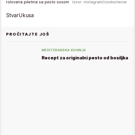
rolovana piletina sa pesto sosom
Izvor: instagram/cookistwow
StvarUkusa
PROČITAJTE JOŠ
MEDITERANSKA KUHINJA
Recept za originalni pesto od bosiljka