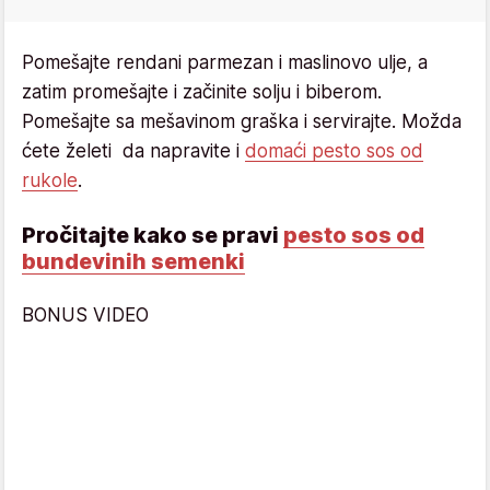
Pomešajte rendani parmezan i maslinovo ulje, a
zatim promešajte i začinite solju i biberom.
Pomešajte sa mešavinom graška i servirajte. Možda
ćete želeti da napravite i
domaći pesto sos od
rukole
.
Pročitajte kako se pravi
pesto sos od
bundevinih semenki
BONUS VIDEO