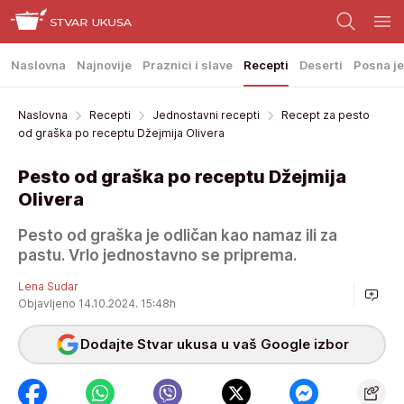
Naslovna
Najnovije
Praznici i slave
Recepti
Deserti
Posna je
Naslovna
Recepti
Jednostavni recepti
Recept za pesto
od graška po receptu Džejmija Olivera
Pesto od graška po receptu Džejmija
Olivera
Pesto od graška je odličan kao namaz ili za
pastu. Vrlo jednostavno se priprema.
Lena Sudar
Objavljeno 14.10.2024. 15:48h
Dodajte Stvar ukusa u vaš Google izbor