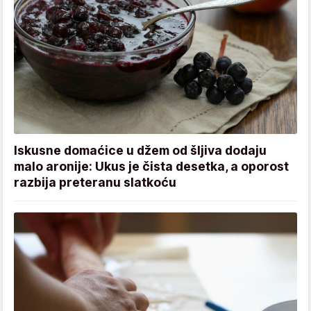
Iskusne domaćice u džem od šljiva dodaju
malo aronije: Ukus je čista desetka, a oporost
razbija preteranu slatkoću