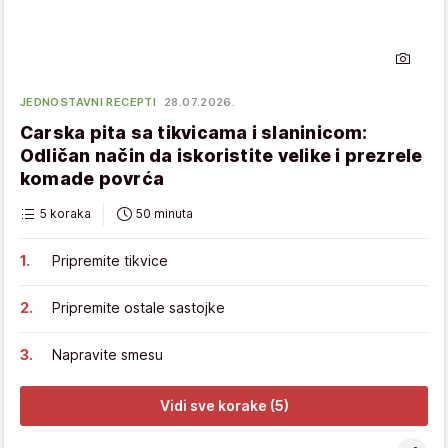
JEDNOSTAVNI RECEPTI
28.07.2026.
Carska pita sa tikvicama i slaninicom:
Odličan način da iskoristite velike i prezrele
komade povrća
5 koraka
50 minuta
Pripremite tikvice
Pripremite ostale sastojke
Napravite smesu
Vidi sve korake (5)