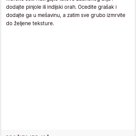
dodajte pinjole ili indijski orah. Ocedite grašak i
dodajte ga u mešavinu, a zatim sve grubo izmrvite
do željene teksture.