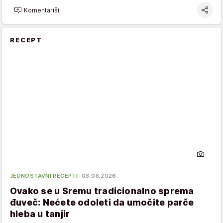
Komentariši
RECEPT
JEDNOSTAVNI RECEPTI
03.08.2026.
Ovako se u Sremu tradicionalno sprema
đuveč: Nećete odoleti da umočite parče
hleba u tanjir