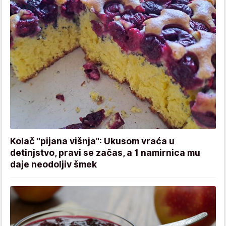
Kolač "pijana višnja": Ukusom vraća u
detinjstvo, pravi se začas, a 1 namirnica mu
daje neodoljiv šmek