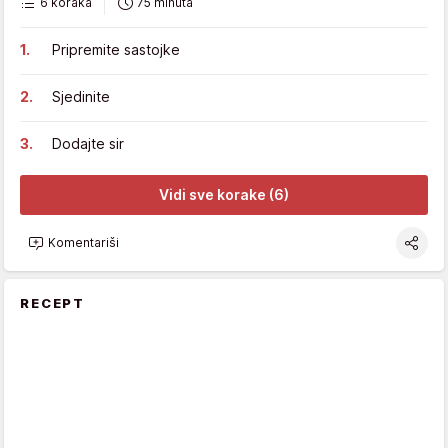
6 koraka
75 minuta
Pripremite sastojke
Sjedinite
Dodajte sir
Vidi sve korake (6)
Komentariši
RECEPT