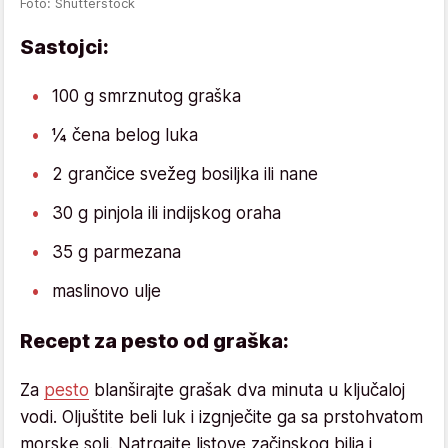
Foto: Shutterstock
Sastojci:
100 g smrznutog graška
¼ čena belog luka
2 grančice svežeg bosiljka ili nane
30 g pinjola ili indijskog oraha
35 g parmezana
maslinovo ulje
Recept za pesto od graška:
Za
pesto
blanširajte grašak dva minuta u ključaloj
vodi. Oljuštite beli luk i izgnječite ga sa prstohvatom
morske soli. Natrgajte listove začinskog bilja i