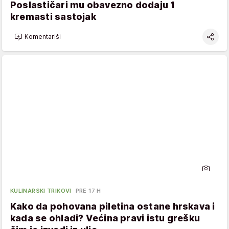
Poslastičari mu obavezno dodaju 1
kremasti sastojak
Komentariši
KULINARSKI TRIKOVI
PRE 17 H
Kako da pohovana piletina ostane hrskava i
kada se ohladi? Većina pravi istu grešku