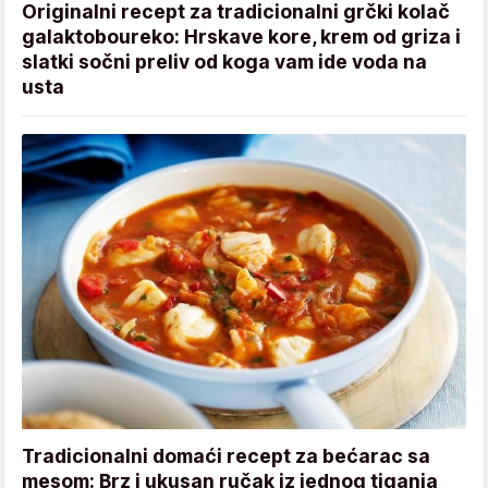
Originalni recept za tradicionalni grčki kolač
galaktoboureko: Hrskave kore, krem od griza i
slatki sočni preliv od koga vam ide voda na
usta
Tradicionalni domaći recept za bećarac sa
mesom: Brz i ukusan ručak iz jednog tiganja