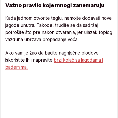
Važno pravilo koje mnogi zanemaruju
Kada jednom otvorite teglu, nemojte dodavati nove
jagode unutra. Takođe, trudite se da sadržaj
potrošite što pre nakon otvaranja, jer ulazak toplog
vazduha ubrzava propadanje voća.
Ako vam je žao da bacite nagnječne plodove,
iskoristite ih i napravite
brzi kolač sa jagodama i
bademima.