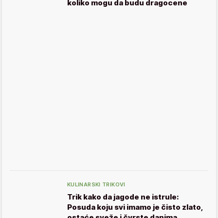
koliko mogu da budu dragocene
KULINARSKI TRIKOVI
Trik kako da jagode ne istrule:
Posuda koju svi imamo je čisto zlato,
ostaće sveže i čvrste danima