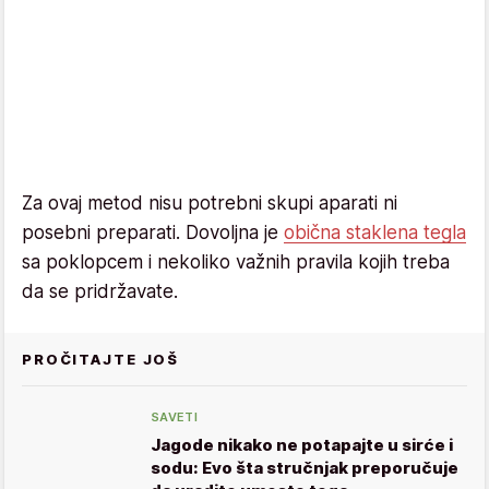
Za ovaj metod nisu potrebni skupi aparati ni
posebni preparati. Dovoljna je
obična staklena tegla
sa poklopcem i nekoliko važnih pravila kojih treba
da se pridržavate.
PROČITAJTE JOŠ
SAVETI
Jagode nikako ne potapajte u sirće i
sodu: Evo šta stručnjak preporučuje