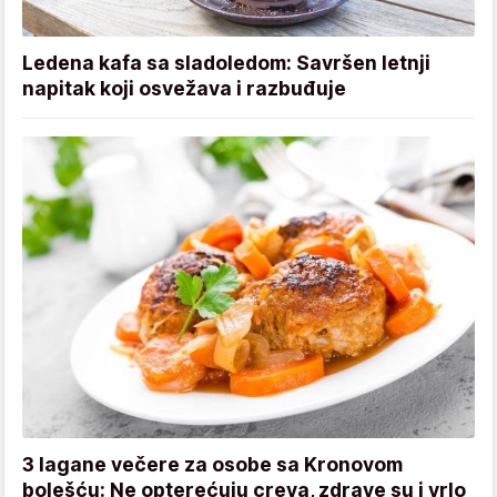
Ledena kafa sa sladoledom: Savršen letnji
napitak koji osvežava i razbuđuje
3 lagane večere za osobe sa Kronovom
bolešću: Ne opterećuju creva, zdrave su i vrlo