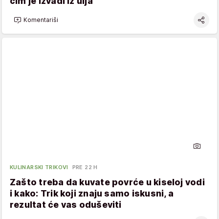
čim je izvadi iz ulja
Komentariši
KULINARSKI TRIKOVI
PRE 22 H
Zašto treba da kuvate povrće u kiseloj vodi
i kako: Trik koji znaju samo iskusni, a
rezultat će vas oduševiti