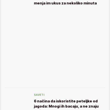
menja im ukus za nekoliko minuta
SAVETI
6 načina da iskoristite peteljke od
jagoda: Mnogi ih bacaju, a ne znaju