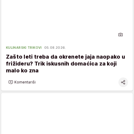
KULINARSKI TRIKOVI
05.08.2026.
Zašto leti treba da okrenete jaja naopako u
frižideru? Trik iskusnih domaćica za koji
malo ko zna
Komentariši