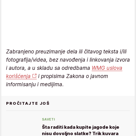
Zabranjeno preuzimanje dela ili čitavog teksta i/ili
fotografija/videa, bez navođenja i linkovanja izvora
i autora, a u skladu sa odredbama
WMG uslova
korišćenja
i propisima Zakona o javnom
informisanju i medijima.
PROČITAJTE JOŠ
SAVETI
Šta raditi kada kupite jagode koje
nisu dovoljno slatke? Trik kuvara