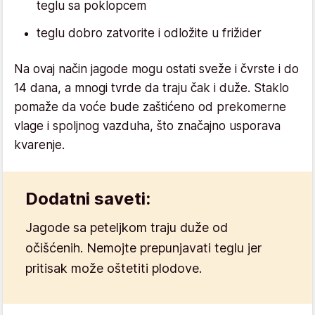
teglu sa poklopcem
teglu dobro zatvorite i odložite u frižider
Na ovaj način jagode mogu ostati sveže i čvrste i do
14 dana, a mnogi tvrde da traju čak i duže. Staklo
pomaže da voće bude zaštićeno od prekomerne
vlage i spoljnog vazduha, što značajno usporava
kvarenje.
Dodatni saveti:
Jagode sa peteljkom traju duže od
očišćenih. Nemojte prepunjavati teglu jer
pritisak može oštetiti plodove.