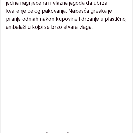
jedna nagnječena ili vlažna jagoda da ubrza
kvarenje celog pakovanja. Najčešća greška je
pranje odmah nakon kupovine i držanje u plastičnoj
ambalaži u kojoj se brzo stvara vlaga.