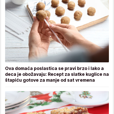
Ova domaća poslastica se pravi brzo i lako a
deca je obožavaju: Recept za slatke kuglice na
štapiću gotove za manje od sat vremena