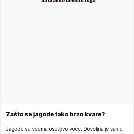
da uradite umesto toga
Zašto se jagode tako brzo kvare?
Jagode su veoma osetljivo voće. Dovoljna je samo