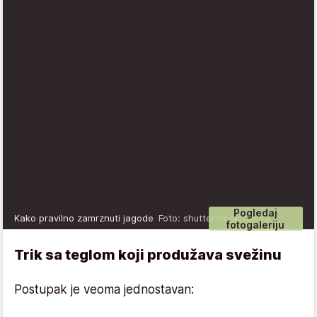
Pogledaj
Kako pravilno zamrznuti jagode
Foto: shutterstock/canva
fotogaleriju
Trik sa teglom koji produžava svežinu
Postupak je veoma jednostavan: