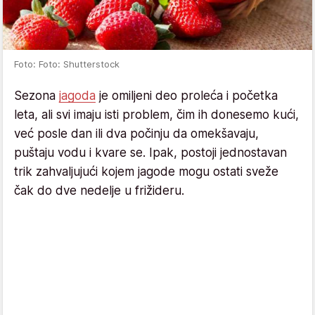
Foto: Foto: Shutterstock
Sezona
jagoda
je omiljeni deo proleća i početka
leta, ali svi imaju isti problem, čim ih donesemo kući,
već posle dan ili dva počinju da omekšavaju,
puštaju vodu i kvare se. Ipak, postoji jednostavan
trik zahvaljujući kojem jagode mogu ostati sveže
čak do dve nedelje u frižideru.