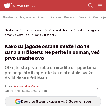
Naslovna
Najnovije
Praznici i slave
Recepti
Deserti
Posna je
Naslovna
Trikovi i saveti
Kulinarski trikovi
Kako da jagode
ostanu sveže i do 14 dana u frižideru
Kako da jagode ostanu sveže i do 14
dana u frižideru: Ne perite ih odmah, već
prvo uradite ovo
Otkrijte šta prvo treba da uradite sa jagodama
pre nego što ih operete kako bi ostale sveže i
do 14 dana u frižideru.
Autor:
Aleksandra Malko
Objavljeno 25.05.2026. 10:36h
Dodajte Stvar ukusa u vaš Google izbor