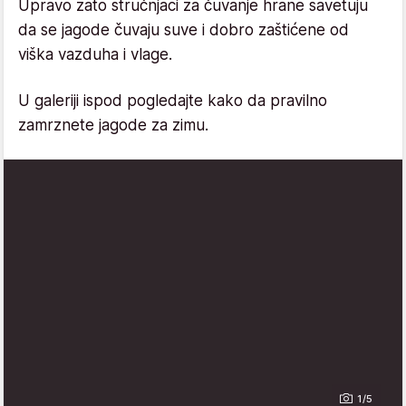
Upravo zato stručnjaci za čuvanje hrane savetuju
da se jagode čuvaju suve i dobro zaštićene od
viška vazduha i vlage.
U galeriji ispod pogledajte kako da pravilno
zamrznete jagode za zimu.
1/5