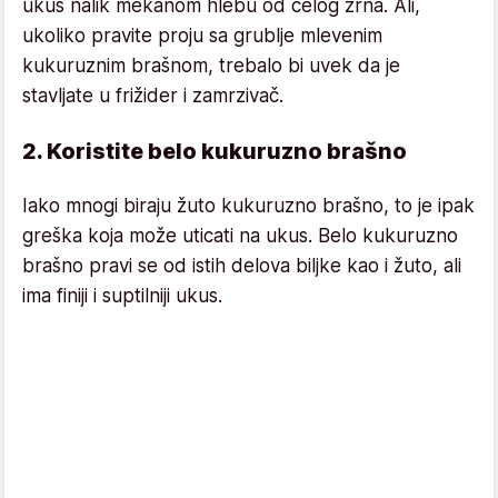
ukus nalik mekanom hlebu od celog zrna. Ali,
ukoliko pravite proju sa grublje mlevenim
kukuruznim brašnom, trebalo bi uvek da je
stavljate u frižider i zamrzivač.
2. Koristite belo kukuruzno brašno
Iako mnogi biraju žuto kukuruzno brašno, to je ipak
greška koja može uticati na ukus. Belo kukuruzno
brašno pravi se od istih delova biljke kao i žuto, ali
ima finiji i suptilniji ukus.