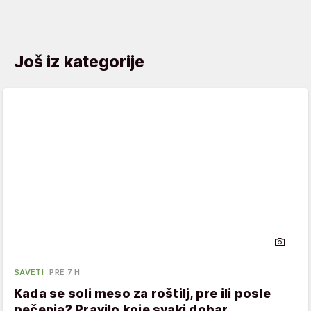
Još iz kategorije
SAVETI
PRE 7 H
Kada se soli meso za roštilj, pre ili posle
pečenja? Pravilo koje svaki dobar