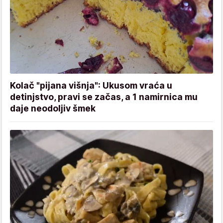
Kolač "pijana višnja": Ukusom vraća u
detinjstvo, pravi se začas, a 1 namirnica mu
daje neodoljiv šmek