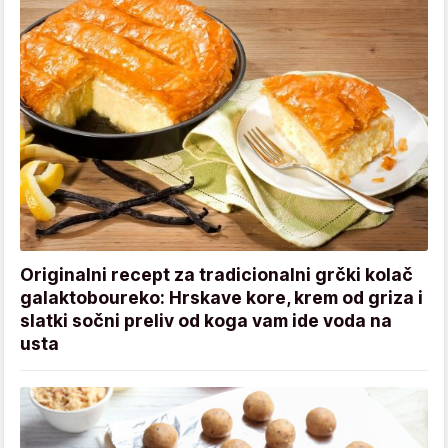
Originalni recept za tradicionalni grčki kolač
galaktoboureko: Hrskave kore, krem od griza i
slatki sočni preliv od koga vam ide voda na
usta