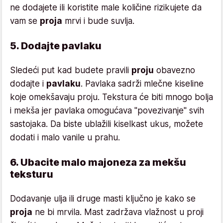
ne dodajete ili koristite male količine rizikujete da
vam se
proja
mrvi i bude suvlja.
5. Dodajte pavlaku
Sledeći put kad budete pravili
proju
obavezno
dodajte i
pavlaku
. Pavlaka sadrži mlečne kiseline
koje omekšavaju proju. Tekstura će biti mnogo bolja
i mekša jer pavlaka omogućava "povezivanje" svih
sastojaka. Da biste ublažili kiselkast ukus, možete
dodati i malo vanile u prahu.
6. Ubacite malo majoneza za mekšu
teksturu
Dodavanje ulja ili druge masti ključno je kako se
proja
ne bi mrvila. Mast zadržava vlažnost u proji