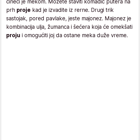
čineći je mekom. Možete staviti komadić putera na
prh
proje
kad je izvadite iz rerne. Drugi trik
sastojak, pored pavlake, jeste majonez. Majonez je
kombinacija ulja, žumanca i šećera koja će omekšati
proju
i omogućiti joj da ostane meka duže vreme.