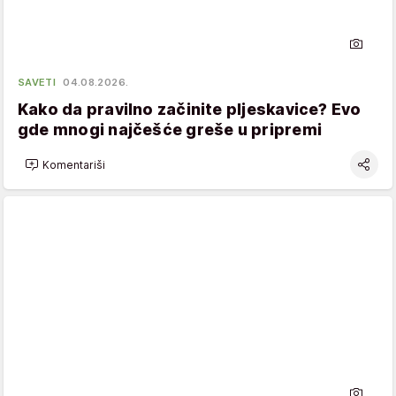
SAVETI
04.08.2026.
Kako da pravilno začinite pljeskavice? Evo
gde mnogi najčešće greše u pripremi
Komentariši