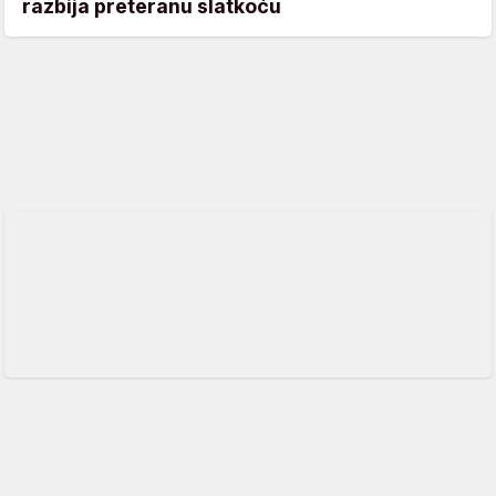
razbija preteranu slatkoću