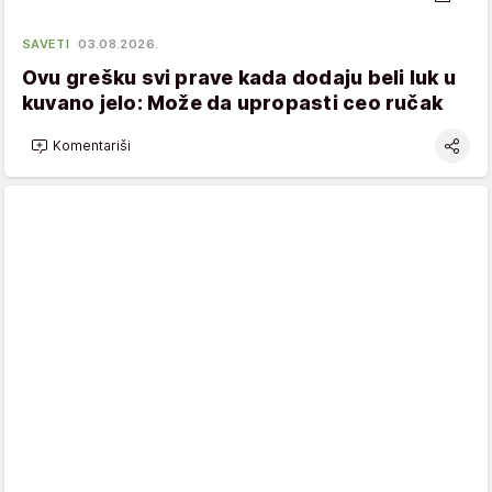
SAVETI
03.08.2026.
Ovu grešku svi prave kada dodaju beli luk u
kuvano jelo: Može da upropasti ceo ručak
Komentariši