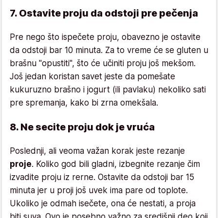
7. Ostavite proju da odstoji pre pečenja
Pre nego što ispečete proju, obavezno je ostavite
da odstoji bar 10 minuta. Za to vreme će se gluten u
brašnu "opustiti", što će učiniti proju još mekšom.
Još jedan koristan savet jeste da pomešate
kukuruzno brašno i jogurt (ili pavlaku) nekoliko sati
pre spremanja, kako bi zrna omekšala.
8. Ne secite proju dok je vruća
Poslednji, ali veoma važan korak jeste rezanje
proje
. Koliko god bili gladni, izbegnite rezanje čim
izvadite proju iz rerne. Ostavite da odstoji bar 15
minuta jer u proji još uvek ima pare od toplote.
Ukoliko je odmah isečete, ona će nestati, a proja
biti suva. Ovo je posebno važno za središnji deo koji