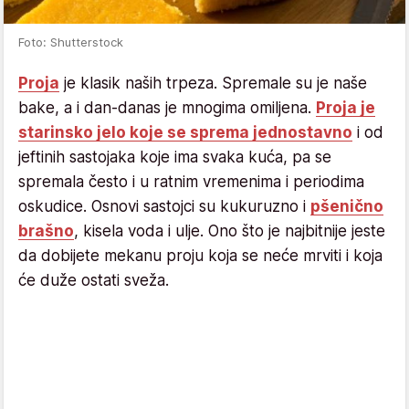
Foto: Shutterstock
Proja
je klasik naših trpeza. Spremale su je naše
bake, a i dan-danas je mnogima omiljena.
Proja je
starinsko jelo koje se sprema jednostavno
i od
jeftinih sastojaka koje ima svaka kuća, pa se
spremala često i u ratnim vremenima i periodima
oskudice. Osnovi sastojci su kukuruzno i
pšenično
brašno
, kisela voda i ulje. Ono što je najbitnije jeste
da dobijete mekanu proju koja se neće mrviti i koja
će duže ostati sveža.