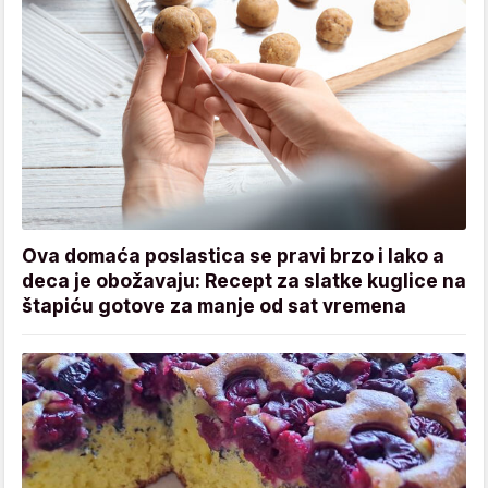
Ova domaća poslastica se pravi brzo i lako a
deca je obožavaju: Recept za slatke kuglice na
štapiću gotove za manje od sat vremena