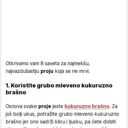
Otkrivamo vam 8 saveta za najmekšu,
najvazdušastiju
proju
koja se ne mrvi.
1. Koristite grubo mleveno kukuruzno
brašno
Osnova svake
proje
jeste
kukuruzno brašno
. Za
još bolji ukus, potražite grubo mleveno kukuruzno
brašno jer ono sadrži klicu i ljusku, pa ćete dobiti