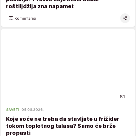
roštiljdžija zna napamet
Komentariši
SAVETI
05.08.2026.
Koje voće ne treba da stavljate u frižider
tokom toplotnog talasa? Samo će brže
propasti