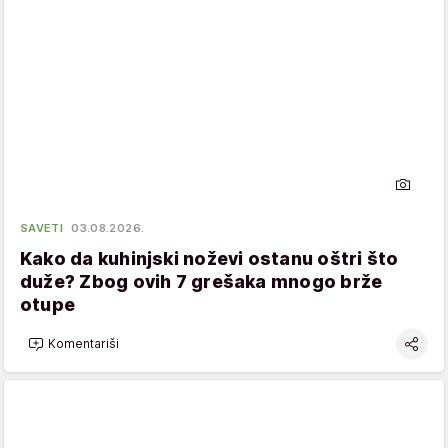
SAVETI
03.08.2026.
Kako da kuhinjski noževi ostanu oštri što
duže? Zbog ovih 7 grešaka mnogo brže
otupe
Komentariši