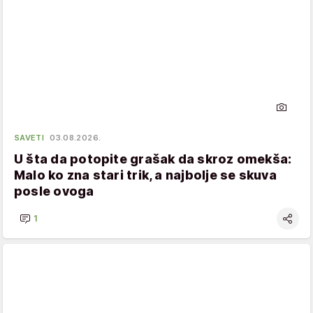
SAVETI
03.08.2026.
U šta da potopite grašak da skroz omekša:
Malo ko zna stari trik, a najbolje se skuva
posle ovoga
1