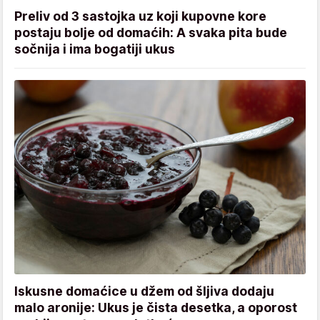
Preliv od 3 sastojka uz koji kupovne kore
postaju bolje od domaćih: A svaka pita bude
sočnija i ima bogatiji ukus
Iskusne domaćice u džem od šljiva dodaju
malo aronije: Ukus je čista desetka, a oporost