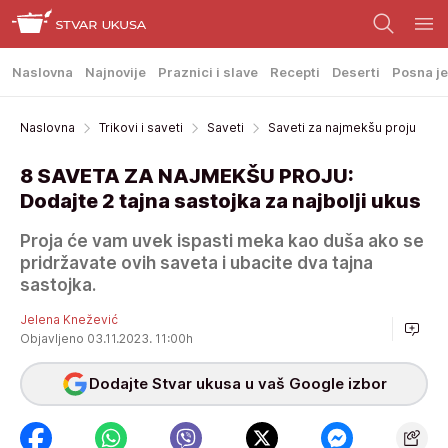
Naslovna
Najnovije
Praznici i slave
Recepti
Deserti
Posna je
Naslovna
Trikovi i saveti
Saveti
Saveti za najmekšu proju
8 SAVETA ZA NAJMEKŠU PROJU:
Dodajte 2 tajna sastojka za najbolji ukus
Proja će vam uvek ispasti meka kao duša ako se
pridržavate ovih saveta i ubacite dva tajna
sastojka.
Jelena Knežević
Objavljeno 03.11.2023. 11:00h
Dodajte Stvar ukusa u vaš Google izbor