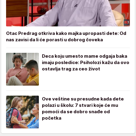
Otac Predrag otkriva kako majka upropasti dete: Od
nas zavisi da li će porasti u dobrog čoveka
Deca koju umesto mame odgaja baka
imaju posledice: Psiholozi kažu da ovo
ostavlja trag za ceo život
Ove veštine su presudne kada dete
polazi u školu: 7 stvari koje će mu
pomoći da se dobro snađe od
početka