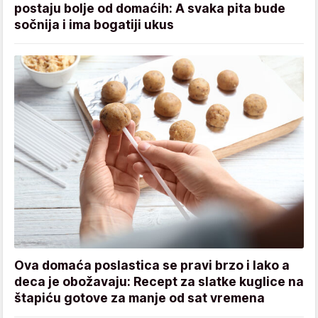
postaju bolje od domaćih: A svaka pita bude
sočnija i ima bogatiji ukus
Ova domaća poslastica se pravi brzo i lako a
deca je obožavaju: Recept za slatke kuglice na
štapiću gotove za manje od sat vremena