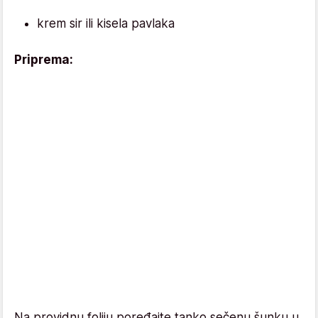
krem sir ili kisela pavlaka
Priprema:
Na providnu foliju poređajte tanko sečenu šunku u