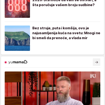
šta poručuje vašem broju sudbine?
Bez struje, puta i komšija, ovo je
najusamljenija kuća na svetu: Mnogi ne
bi smeli da prenoće, a vlada mir