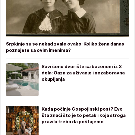
Srpkinje su se nekad zvale ovako: Koliko žena danas
poznajete sa ovim imenima?
Savršeno dvorište sa bazenom iz 3
dela: Oaza za uživanje i nezaboravna
okupljanja
Kada počinje Gospojinski post? Evo
šta znači što je to petak i koja stroga
pravila treba da poštujemo