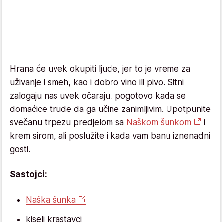
Hrana će uvek okupiti ljude, jer to je vreme za
uživanje i smeh, kao i dobro vino ili pivo. Sitni
zalogaju nas uvek očaraju, pogotovo kada se
domaćice trude da ga učine zanimljivim. Upotpunite
svečanu trpezu predjelom sa
Naškom šunkom
i
krem sirom, ali poslužite i kada vam banu iznenadni
gosti.
Sastojci:
Naška šunka
kiseli krastavci