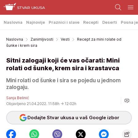
Naslovna
Najnovije
Praznici i slave
Recepti
Deserti
Posna je
Naslovna
Zanimljivosti
Vesti
Recept za mini rolate od
šunke i krem sira
Sitni zalogaji koji će vas očarati: Mini
rolati od šunke, krem sira i krastavca
Mini rolati od šunke i sira se pojedu u jednom
zalogaju.
Sanja Belinić
Objavljeno 21.04.2022. 11:58h
→ 12:02h
Dodajte Stvar ukusa u vaš Google izbor