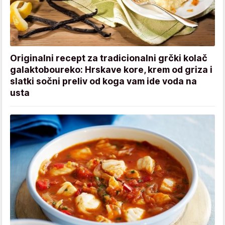
Originalni recept za tradicionalni grčki kolač
galaktoboureko: Hrskave kore, krem od griza i
slatki sočni preliv od koga vam ide voda na
usta