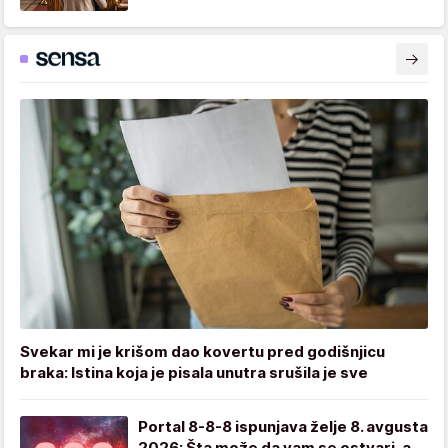
Svekar mi je krišom dao kovertu pred godišnjicu
braka: Istina koja je pisala unutra srušila je sve
Portal 8-8-8 ispunjava želje 8. avgusta
2026: Šta može da vam se ostvari, a