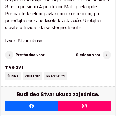
3 reda po širini i 4 po dužini. Malo preklopite.
Premažite kiselom pavlakom ili krem sirom, pa
poređajte seckane kisele krastavčiće. Urolajte i
stavite u frižider da se stegne. Isecite.
Izvor: Stvar ukusa
Prethodna vest
Sledeća vest
TAGOVI
ŠUNKA
KREM SIR
KRASTAVCI
Budi deo Stvar ukusa zajednice.