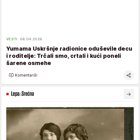
VESTI
06.04.2026.
Yumama Uskršnje radionice oduševile decu
i roditelje: Trčali smo, crtali i kući poneli
šarene osmehe
Komentariši