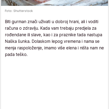
Foto: Shutterstock
Biti gurman znači uživati u dobroj hrani, ali i voditi
računa o zdravlju. Kada vam trebaju predjela za
rođendane ili slave, kao i za praznike tada nastupa
Naška šunka. Dolaskom lepog vremena i nama se
menja raspoloženje, imamo više elena i ništa nam ne
pada teško.