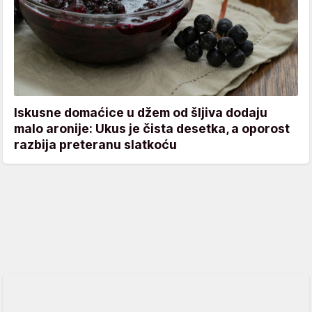
Iskusne domaćice u džem od šljiva dodaju
malo aronije: Ukus je čista desetka, a oporost
razbija preteranu slatkoću