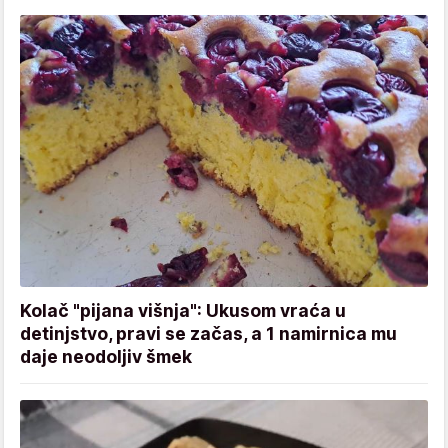
Kolač "pijana višnja": Ukusom vraća u
detinjstvo, pravi se začas, a 1 namirnica mu
daje neodoljiv šmek