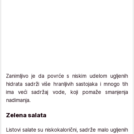
Zanimljivo je da povrće s niskim udelom ugljenih
hidrata sadrži više hranljivih sastojaka i mnogo tih
ima veći sadržaj vode, koji pomaže smanjenja
nadimanja.
Zelena salata
Listovi salate su niskokalorični, sadrže malo ugljenih