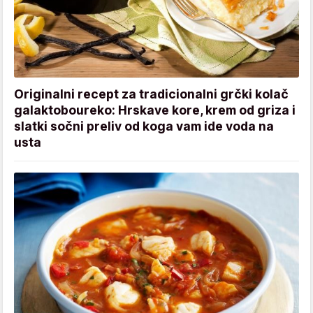
Originalni recept za tradicionalni grčki kolač
galaktoboureko: Hrskave kore, krem od griza i
slatki sočni preliv od koga vam ide voda na
usta