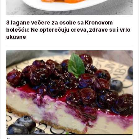
3 lagane večere za osobe sa Kronovom
bolešću: Ne opterećuju creva, zdrave su i vrlo
ukusne