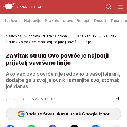
Naslovna
Najnovije
Praznici i slave
Recepti
Deserti
Posna je
Naslovna
Zdrava i dijetalna hrana
Hrana kao lek
Za vitak
struk: Ovo povrće je najbolji prijatelj savršene linije
Za vitak struk: Ovo povrće je najbolji
prijatelj savršene linije
Ako već ovo povrće nije redovno u vašoj ishrani,
dodajte ga u svoj jelovnik i smanjite svoj stomak
još danas.
Objavljeno 18.06.2015. 13:10h
Dodajte Stvar ukusa u vaš Google izbor