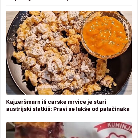
Kajzeršmarn ili carske mrvice je stari
austrijski slatkiš: Pravi se lakše od palačinaka