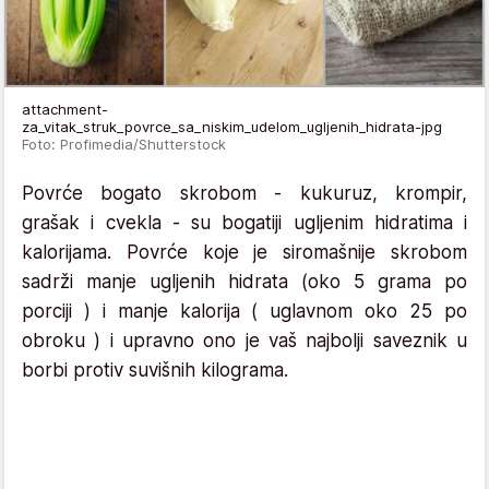
attachment-
za_vitak_struk_povrce_sa_niskim_udelom_ugljenih_hidrata-jpg
Foto: Profimedia/Shutterstock
Povrće bogato skrobom - kukuruz, krompir,
grašak i cvekla - su bogatiji ugljenim hidratima i
kalorijama. Povrće koje je siromašnije skrobom
sadrži manje ugljenih hidrata (oko 5 grama po
porciji ) i manje kalorija ( uglavnom oko 25 po
obroku ) i upravno ono je vaš najbolji saveznik u
borbi protiv suvišnih kilograma.