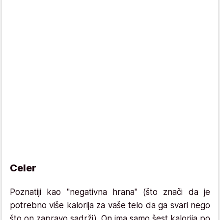
Celer
Poznatiji kao "negativna hrana" (što znači da je
potrebno više kalorija za vaše telo da ga svari nego
što on zapravo sadrži). On ima samo šest kalorija po