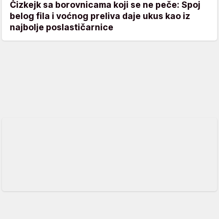
Čizkejk sa borovnicama koji se ne peče: Spoj
belog fila i voćnog preliva daje ukus kao iz
najbolje poslastičarnice