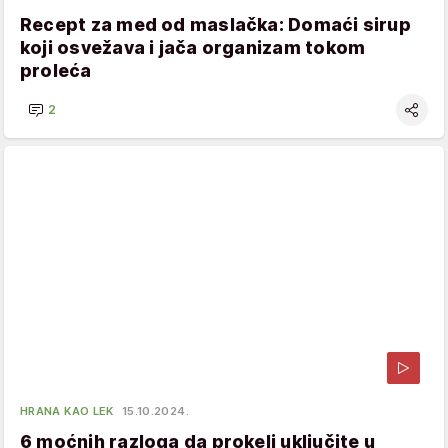
Recept za med od maslačka: Domaći sirup
koji osvežava i jača organizam tokom
proleća
2
HRANA KAO LEK
15.10.2024.
6 moćnih razloga da prokelj uključite u