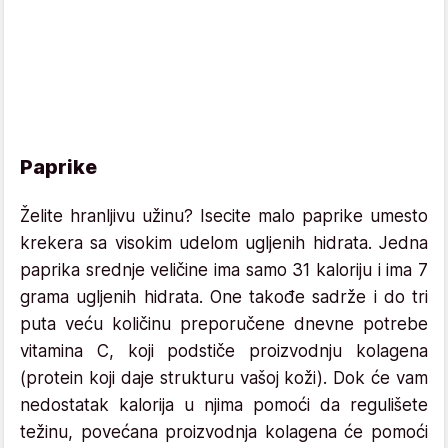
Paprike
Želite hranljivu užinu? Isecite malo paprike umesto
krekera sa visokim udelom ugljenih hidrata. Jedna
paprika srednje veličine ima samo 31 kaloriju i ima 7
grama ugljenih hidrata. One takođe sadrže i do tri
puta veću količinu preporučene dnevne potrebe
vitamina C, koji podstiče proizvodnju kolagena
(protein koji daje strukturu vašoj koži). Dok će vam
nedostatak kalorija u njima pomoći da regulišete
težinu, povećana proizvodnja kolagena će pomoći