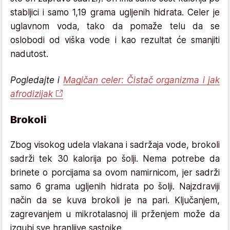
stabljici i samo 1,19 grama ugljenih hidrata. Celer je
uglavnom voda, tako da pomaže telu da se
oslobodi od viška vode i kao rezultat će smanjiti
nadutost.
Pogledajte i
Magičan celer: Čistač organizma i jak
afrodizijak
Brokoli
Zbog visokog udela vlakana i sadržaja vode, brokoli
sadrži tek 30 kalorija po šolji. Nema potrebe da
brinete o porcijama sa ovom namirnicom, jer sadrži
samo 6 grama ugljenih hidrata po šolji. Najzdraviji
način da se kuva brokoli je na pari. Ključanjem,
zagrevanjem u mikrotalasnoj ili prženjem može da
izgubi sve hranljive sastojke.