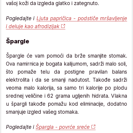
vašoj koži da izgleda glatko i zategnuto.
Pogledajte i
Ljuta papričica - podstiče mršavljenje
i deluje kao afrodizijak
Špargle
Špargle će vam pomoći da brže smanjite stomak.
Ova namirnica je bogata kalijumom, sadrži malo soli,
što pomaže telu da postigne pravilan balans
elektrolita i da se smanji nadutost. Takođe sadrži
veoma malo kalorija, sa samo tri kalorije po plodu
srednej veličine i 62 grama ugljenih hidrata. Vlakna
u špargli takođe pomažu kod eliminacije, dodatno
smanjuje izgled vašeg stomaka.
Pogledajte i
Špargla - povrće sreće