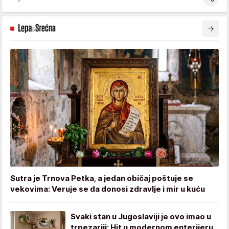
Sutra je Trnova Petka, a jedan običaj poštuje se
vekovima: Veruje se da donosi zdravlje i mir u kuću
Svaki stan u Jugoslaviji je ovo imao u
trpezariji: Hit u modernom enterijeru,