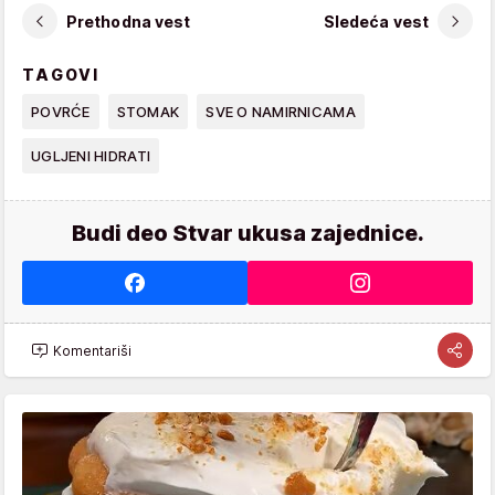
Prethodna vest
Sledeća vest
TAGOVI
POVRĆE
STOMAK
SVE O NAMIRNICAMA
UGLJENI HIDRATI
Budi deo Stvar ukusa zajednice.
Komentariši