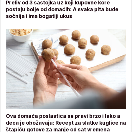
Preliv od 3 sastojka uz koji kupovne kore
postaju bolje od domaćih: A svaka pita bude
sočnija i ima bogatiji ukus
Ova domaća poslastica se pravi brzo i lako a
deca je obožavaju: Recept za slatke kuglice na
štapiću gotove za manje od sat vremena