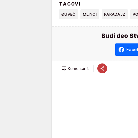
TAGOVI
ĐUVEČ
MLINCI
PARADAJZ
P
Budi deo St
Face
Komentariši