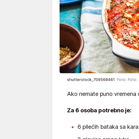
shutterstock_709568461
Foto: Foto:
Ako nemate puno vremena ov
Za 6 osoba potrebno je:
6 pilećih bataka sa kar