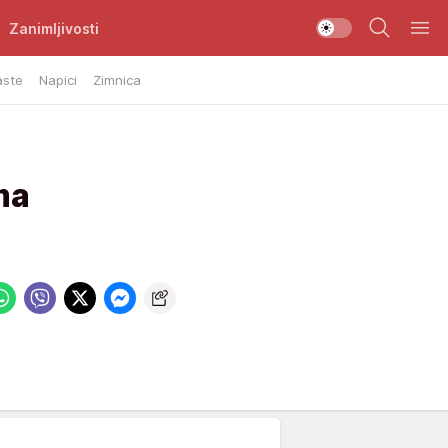
Zanimljivosti
aste
Napici
Zimnica
ma