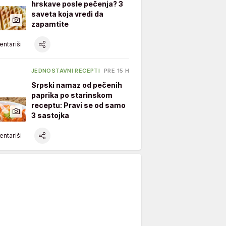
hrskave posle pečenja? 3
saveta koja vredi da
zapamtite
ntariši
JEDNOSTAVNI RECEPTI
PRE 15 H
Srpski namaz od pečenih
paprika po starinskom
receptu: Pravi se od samo
3 sastojka
ntariši