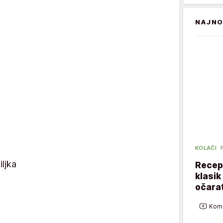
NAJNO
KOLAČI
ljka
Recept
klasik
očarat
Kome