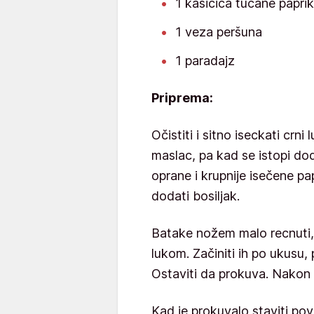
1 kašičica tucane papri
1 veza peršuna
1 paradajz
Priprema:
Očistiti i sitno iseckati crn
maslac, pa kad se istopi dod
oprane i krupnije isečene pap
dodati bosiljak.
Batake nožem malo recnuti, 
lukom. Začiniti ih po ukusu, 
Ostaviti da prokuva. Nakon t
Kad je prokuvalo staviti pov