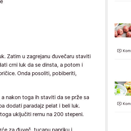
ke
Kome
i luk. Zatim u zagrejanu đuvečaru staviti
ati crni luk da se dinsta, a potom i
ričice. Onda posoliti, pobiberiti,
a nakon toga ih staviti da se prže sa
Kome
pa dodati paradajz pelat i beli luk.
oga uključiti rernu na 200 stepeni.
rće za đuveč, tucanu papriku i