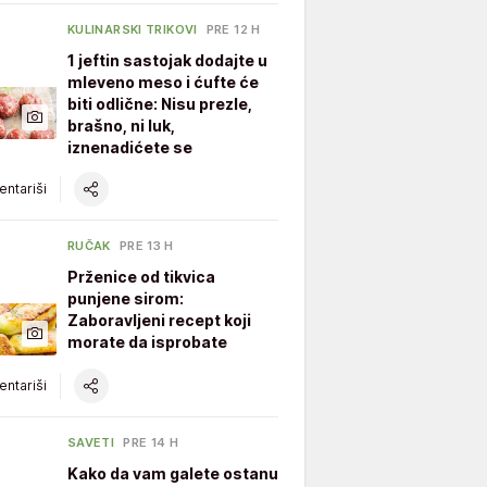
KULINARSKI TRIKOVI
PRE 12 H
1 jeftin sastojak dodajte u
mleveno meso i ćufte će
biti odlične: Nisu prezle,
brašno, ni luk,
iznenadićete se
ntariši
RUČAK
PRE 13 H
Prženice od tikvica
punjene sirom:
Zaboravljeni recept koji
morate da isprobate
ntariši
SAVETI
PRE 14 H
Kako da vam galete ostanu