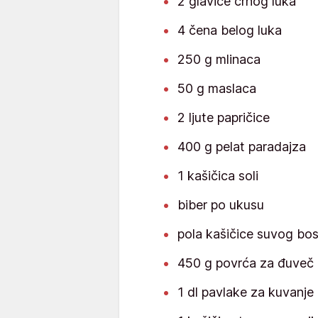
2 glavice crnog luka
4 čena belog luka
250 g mlinaca
50 g maslaca
2 ljute papričice
400 g pelat paradajza
1 kašičica soli
biber po ukusu
pola kašičice suvog bosi
450 g povrća za đuveč
1 dl pavlake za kuvanje