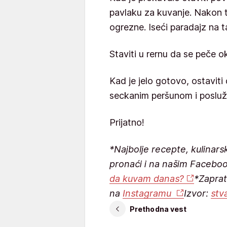
pavlaku za kuvanje. Nakon t
ogrezne. Iseći paradajz na t
Staviti u rernu da se peče o
Kad je jelo gotovo, ostaviti
seckanim peršunom i posluži
Prijatno!
*Najbolje recepte, kulinars
pronaći i na našim Facebo
da kuvam danas?
*Zaprat
na
Instagramu
Izvor:
stv
Prethodna vest