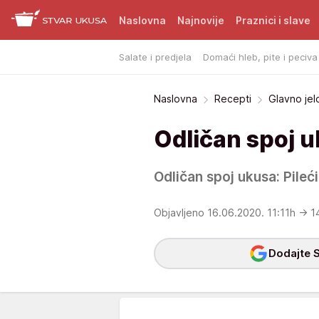
Naslovna
Najnovije
Praznici i slave
Salate i predjela
Domaći hleb, pite i peciva
Naslovna
Recepti
Glavno jel
Odličan spoj u
Odličan spoj ukusa: Pileć
Objavljeno 16.06.2020. 11:11h
→ 1
Dodajte S