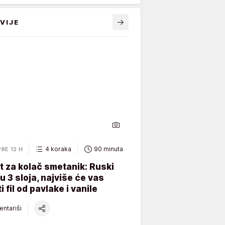
VIJE
4 koraka
90 minuta
PRE 12 H
 za kolač smetanik: Ruski
 u 3 sloja, najviše će vas
i fil od pavlake i vanile
ntariši