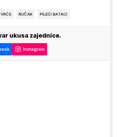
OVRĆE
RUČAK
PILEĆI BATACI
var ukusa zajednice.
book
Instagram