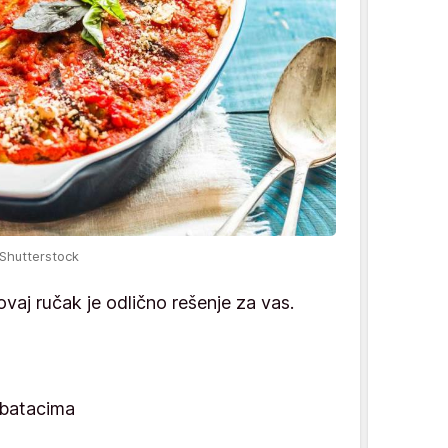
 Shutterstock
aj ručak je odlično rešenje za vas.
abatacima