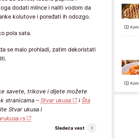
oga dodati mlince i naliti vodom da
anke kolutove i poređati ih odozgo.
Kome
ko pola sata.
 da se malo prohladi, zatim dekoristati
ti.
Kome
ke savete, trikove i dijete možete
ok stranicama –
Stvar ukusa
i
Šta
ite Stvar ukusa i
arukusa.rs
Sledeća vest