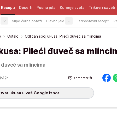
Recepti
Deserti
Posna jela
Kuhinje sveta
Trikovi i saveti
Supe čorbe potaži
Glavno jelo
Jednostavni recepti
P
o
Ostalo
Odličan spoj ukusa: Pileći đuveč sa mlincima
kusa: Pileći đuveč sa mlinci
i đuveč sa mlincima
4:42h
Komentariši
tvar ukusa u vaš Google izbor