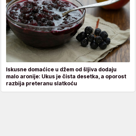
Iskusne domaćice u džem od šljiva dodaju
malo aronije: Ukus je čista desetka, a oporost
razbija preteranu slatkoću