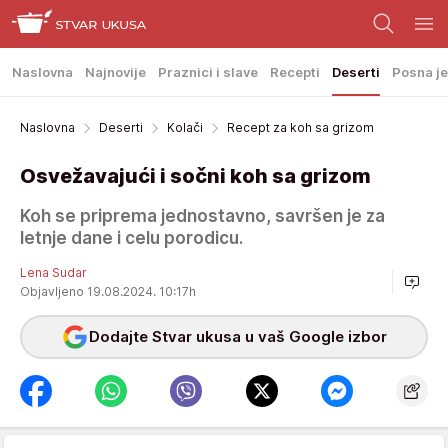
Naslovna
Najnovije
Praznici i slave
Recepti
Deserti
Posna je
Naslovna
Deserti
Kolači
Recept za koh sa grizom
Osvežavajući i sočni koh sa grizom
Koh se priprema jednostavno, savršen je za
letnje dane i celu porodicu.
Lena Sudar
Objavljeno 19.08.2024. 10:17h
Dodajte Stvar ukusa u vaš Google izbor