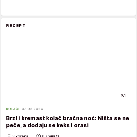
RECEPT
KOLAČI
03.08.2026.
Brzi i kremast kolač bračna noć: Ništa se ne
peče, a dodaju se keks i orasi
3 koraka
60 minuta