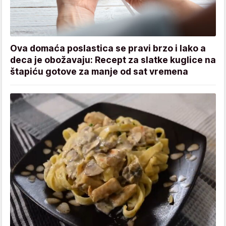
Ova domaća poslastica se pravi brzo i lako a
deca je obožavaju: Recept za slatke kuglice na
štapiću gotove za manje od sat vremena