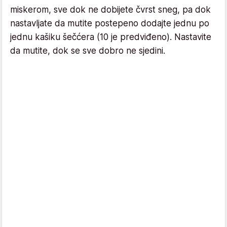
miskerom, sve dok ne dobijete čvrst sneg, pa dok
nastavljate da mutite postepeno dodajte jednu po
jednu kašiku šečćera (10 je predviđeno). Nastavite
da mutite, dok se sve dobro ne sjedini.