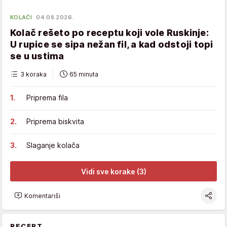
KOLAČI
04.08.2026.
Kolač rešeto po receptu koji vole Ruskinje:
U rupice se sipa nežan fil, a kad odstoji topi
se u ustima
3 koraka
65 minuta
Priprema fila
Priprema biskvita
Slaganje kolača
Vidi sve korake (3)
Komentariši
RECEPT