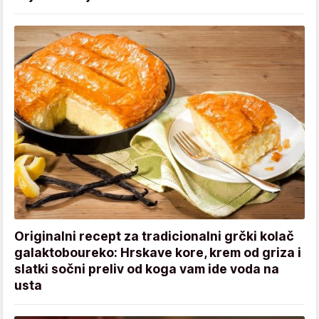
Originalni recept za tradicionalni grčki kolač
galaktoboureko: Hrskave kore, krem od griza i
slatki sočni preliv od koga vam ide voda na
usta