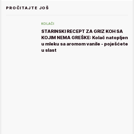
PROČITAJTE JOŠ
KOLAČI
STARINSKI RECEPT ZA GRIZ KOH SA
KOJIM NEMA GREŠKE: Kolač natopljen
u mleku sa aromom vanile - poješćete
u slast