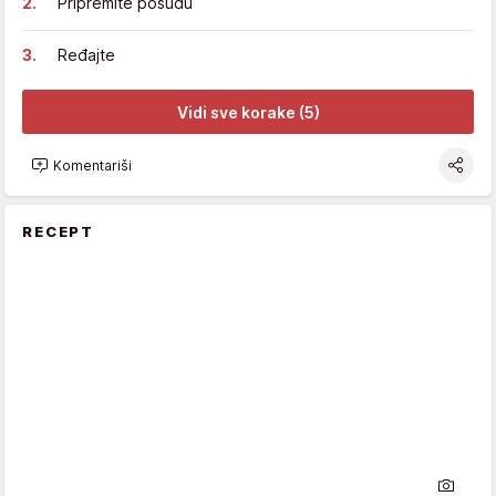
Pripremite posudu
Ređajte
Vidi sve korake (5)
Komentariši
RECEPT