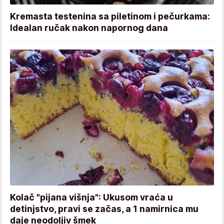
Kremasta testenina sa piletinom i pečurkama:
Idealan ručak nakon napornog dana
Kolač "pijana višnja": Ukusom vraća u
detinjstvo, pravi se začas, a 1 namirnica mu
daje neodoljiv šmek