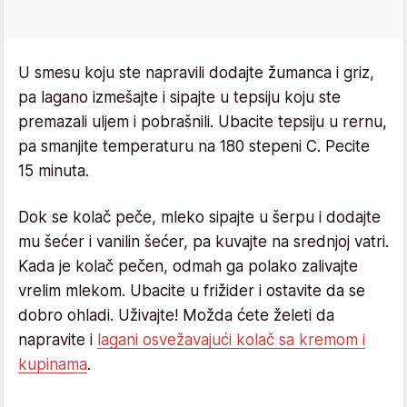
U smesu koju ste napravili dodajte žumanca i griz,
pa lagano izmešajte i sipajte u tepsiju koju ste
premazali uljem i pobrašnili. Ubacite tepsiju u rernu,
pa smanjite temperaturu na 180 stepeni C. Pecite
15 minuta.
Dok se kolač peče, mleko sipajte u šerpu i dodajte
mu šećer i vanilin šećer, pa kuvajte na srednjoj vatri.
Kada je kolač pečen, odmah ga polako zalivajte
vrelim mlekom. Ubacite u frižider i ostavite da se
dobro ohladi. Uživajte! Možda ćete želeti da
napravite i
lagani osvežavajući kolač sa kremom i
kupinama
.