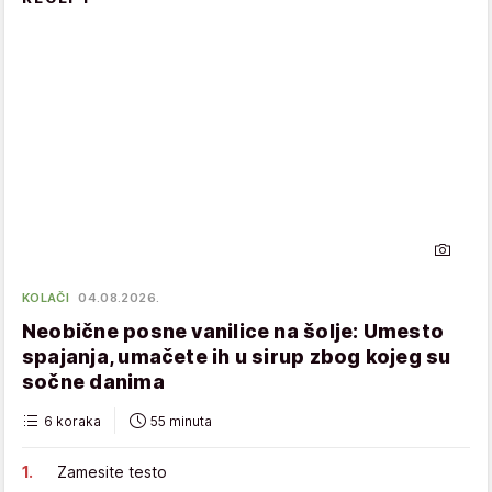
KOLAČI
04.08.2026.
Neobične posne vanilice na šolje: Umesto
spajanja, umačete ih u sirup zbog kojeg su
sočne danima
6 koraka
55 minuta
Zamesite testo