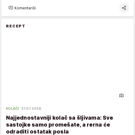
Komentariši
RECEPT
KOLAČI
31.07.2026.
Najjednostavniji kolač sa šljivama: Sve
sastojke samo promešate, a rerna će
odraditi ostatak posla