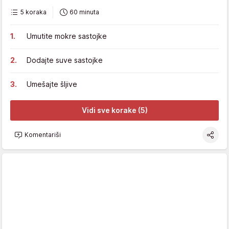
5 koraka
60 minuta
Umutite mokre sastojke
Dodajte suve sastojke
Umešajte šljive
Vidi sve korake (5)
Komentariši