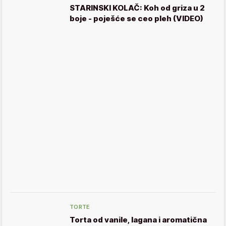
STARINSKI KOLAČ: Koh od griza u 2
boje - poješće se ceo pleh (VIDEO)
TORTE
Torta od vanile, lagana i aromatična