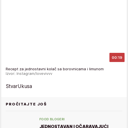
00:19
Recept za jednostavni kolač sa borovnicama i limunom
Izvor: Instagram/lovevivvv
StvarUkusa
PROČITAJTE JOŠ
FOOD BLOGERI
JEDNOSTAVAN I OČARAVAJUĆI