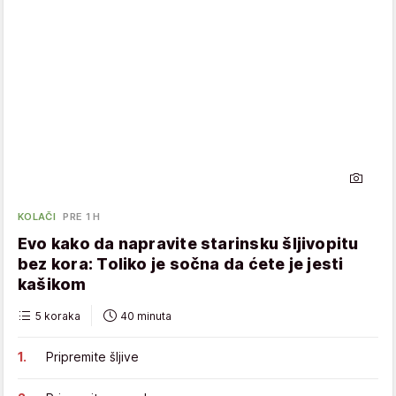
KOLAČI
PRE 1 H
Evo kako da napravite starinsku šljivopitu
bez kora: Toliko je sočna da ćete je jesti
kašikom
5 koraka
40 minuta
Pripremite šljive