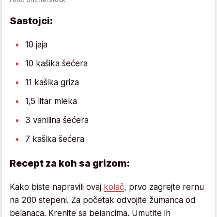
Sastojci:
10 jaja
10 kašika šećera
11 kašika griza
1,5 litar mleka
3 vanilina šećera
7 kašika šećera
Recept za koh sa grizom:
Kako biste napravili ovaj
kolač
, prvo zagrejte rernu
na 200 stepeni. Za početak odvojite žumanca od
belanaca. Krenite sa belancima. Umutite ih