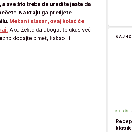
, a sve što treba da uradite jeste da
pečete. Na kraju ga prelijete
ilu.
Mekan i slasan, ovaj kolač će
gaj.
Ako želite da obogatite ukus već
NAJNO
zno dodajte cimet, kakao ili
KOLAČI
Recept
klasik