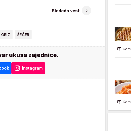
Sledeća vest
GRIZ
ŠEĆER
Kome
var ukusa zajednice.
book
Instagram
Kome