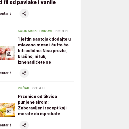
i fil od pavlake i vanile
ntariši
KULINARSKI TRIKOVI
PRE 4 H
1 jeftin sastojak dodajte u
mleveno meso i ćufte će
biti odlične: Nisu prezle,
brašno, ni luk,
iznenadićete se
ntariši
RUČAK
PRE 4 H
Prženice od tikvica
punjene sirom:
Zaboravljeni recept koji
morate da isprobate
ntariši