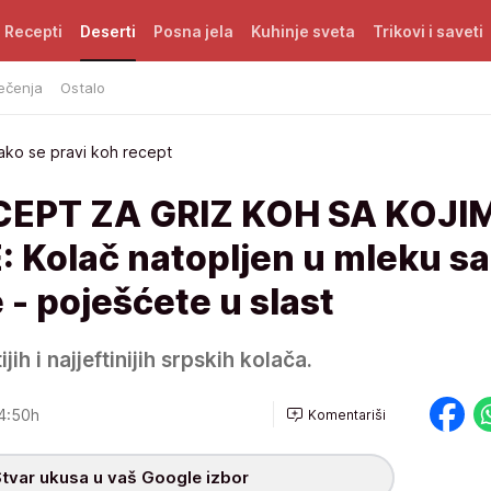
Recepti
Deserti
Posna jela
Kuhinje sveta
Trikovi i saveti
ečenja
Ostalo
ako se pravi koh recept
CEPT ZA GRIZ KOH SA KOJI
Kolač natopljen u mleku sa
- poješćete u slast
ih i najjeftinijih srpskih kolača.
4:50h
Komentariši
tvar ukusa u vaš Google izbor