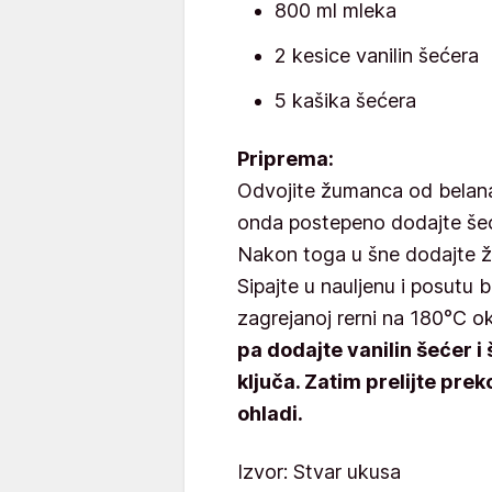
800 ml mleka
2 kesice vanilin šećera
5 kašika šećera
Priprema:
Odvojite žumanca od belana
onda postepeno dodajte šeće
Nakon toga u šne dodajte žu
Sipajte u nauljenu i posutu 
zagrejanoj rerni na 180°C o
pa dodajte vanilin šećer i
ključa. Zatim prelijte prek
ohladi.
Izvor: Stvar ukusa