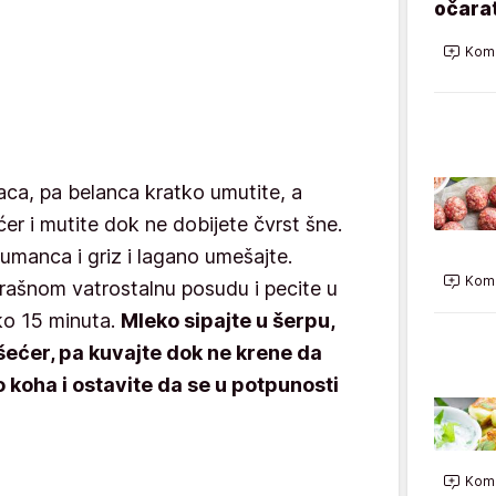
očarat
Kome
ca, pa belanca kratko umutite, a
r i mutite dok ne dobijete čvrst šne.
manca i griz i lagano umešajte.
Kome
brašnom vatrostalnu posudu i pecite u
ko 15 minuta.
Mleko sipajte u šerpu,
 šećer, pa kuvajte dok ne krene da
o koha i ostavite da se u potpunosti
Kome