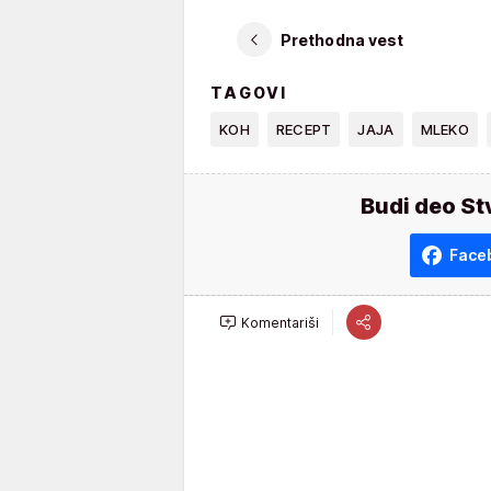
Prethodna vest
TAGOVI
KOH
RECEPT
JAJA
MLEKO
Budi deo St
Face
Komentariši