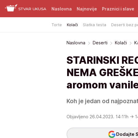
Naslovna
Najnovije
Praznici i slave
Torte
Kolači
Slatka testa
Deserti bez p
Naslovna
Deserti
Kolači
K
STARINSKI RE
NEMA GREŠKE: 
aromom vanile 
Koh je jedan od najpoznatij
Objavljeno 26.04.2023. 14:11h
→ 1
Dodajte S