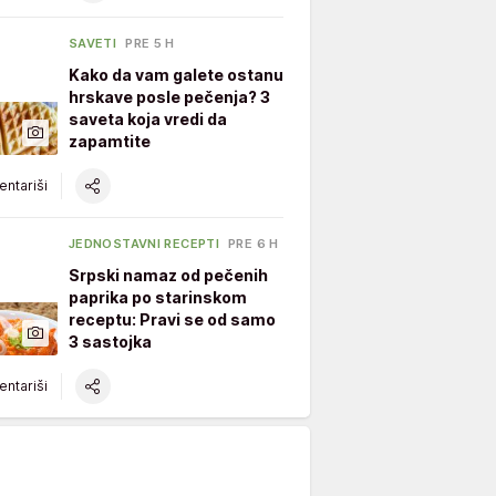
SAVETI
PRE 5 H
Kako da vam galete ostanu
hrskave posle pečenja? 3
saveta koja vredi da
zapamtite
ntariši
JEDNOSTAVNI RECEPTI
PRE 6 H
Srpski namaz od pečenih
paprika po starinskom
receptu: Pravi se od samo
3 sastojka
ntariši