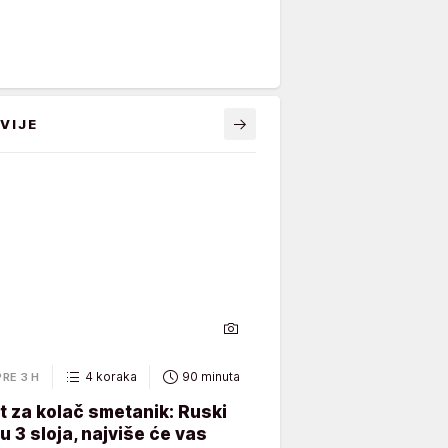
VIJE
4 koraka
90 minuta
PRE 3 H
 za kolač smetanik: Ruski
 u 3 sloja, najviše će vas