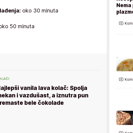
Nema p
lađenja:
oko 30 minuta
plazme
Kome
oko 50 minuta
OLAČI
Kome
ajlepši vanila lava kolač: Spolja
ekan i vazdušast, a iznutra pun
remaste bele čokolade