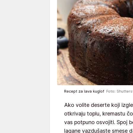
Recept za lava kuglof
Foto: Shutters
Ako volite deserte koji izgl
otkrivaju toplu, kremastu č
vas potpuno osvojiti. Spoj 
lagane vazdušaste smese da