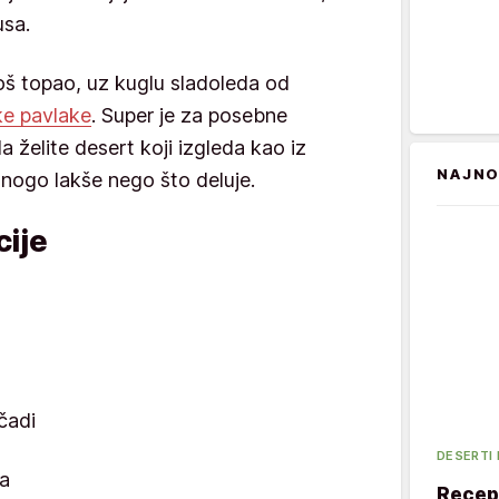
usa.
još topao, uz kuglu sladoleda od
ke pavlake
. Super je za posebne
da želite desert koji izgleda kao iz
NAJNO
mnogo lakše nego što deluje.
ije
čadi
DESERTI
a
Recept