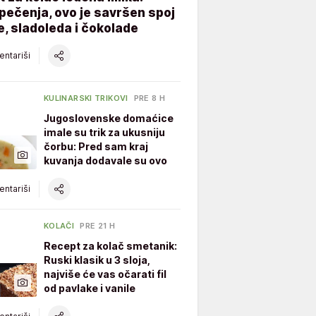
ečenja, ovo je savršen spoj
, sladoleda i čokolade
ntariši
KULINARSKI TRIKOVI
PRE 8 H
Jugoslovenske domaćice
imale su trik za ukusniju
čorbu: Pred sam kraj
kuvanja dodavale su ovo
ntariši
KOLAČI
PRE 21 H
Recept za kolač smetanik:
Ruski klasik u 3 sloja,
najviše će vas očarati fil
od pavlake i vanile