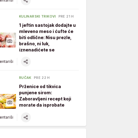
ntariši
KULINARSKI TRIKOVI
PRE 21 H
1 jeftin sastojak dodajte u
mleveno meso i ćufte će
biti odlične: Nisu prezle,
brašno, ni luk,
iznenadićete se
ntariši
RUČAK
PRE 22 H
Prženice od tikvica
punjene sirom:
Zaboravljeni recept koji
morate da isprobate
ntariši