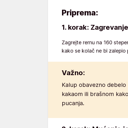
Priprema:
1. korak: Zagrevanj
Zagrejte rernu na 160 stepe
kako se kolač ne bi zalepio 
Važno:
Kalup obavezno debelo 
kakaom ili brašnom kako 
pucanja.