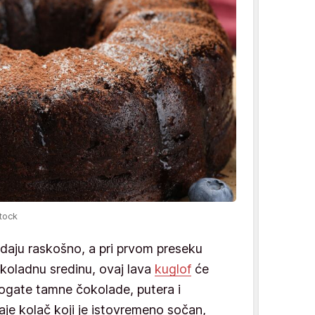
tock
edaju raskošno, a pri prvom preseku
okoladnu sredinu, ovaj lava
kuglof
će
bogate tamne čokolade, putera i
je kolač koji je istovremeno sočan,