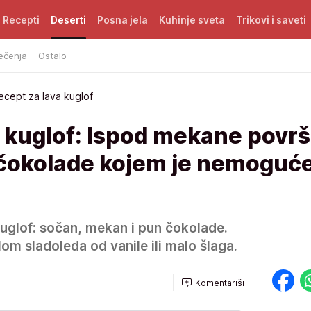
Recepti
Deserti
Posna jela
Kuhinje sveta
Trikovi i saveti
ečenja
Ostalo
ecept za lava kuglof
 kuglof: Ispod mekane površ
k čokolade kojem je nemoguć
kuglof: sočan, mekan i pun čokolade.
om sladoleda od vanile ili malo šlaga.
Komentariši