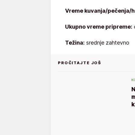
Vreme kuvanja/pečenja/h
Ukupno vreme pripreme:
Težina:
srednje zahtevno
PROČITAJTE JOŠ
K
N
m
k