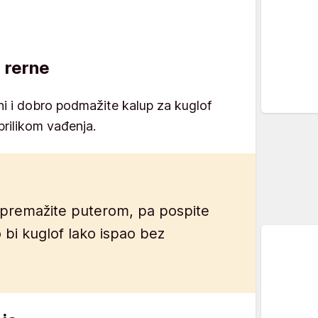
e rerne
ni i dobro podmažite kalup za kuglof
prilikom vađenja.
premažite puterom, pa pospite
bi kuglof lako ispao bez