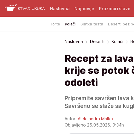
Naslovna
Najnovije
Praznici i slave
Torte
Kolači
Slatka testa
Deserti bez p
Naslovna
Deserti
Kolači
R
Recept za lava
krije se poto
odoleti
Pripremite savršen lava 
Savršeno se slaže sa kugl
Autor:
Aleksandra Malko
Objavljeno 25.05.2026. 9:34h