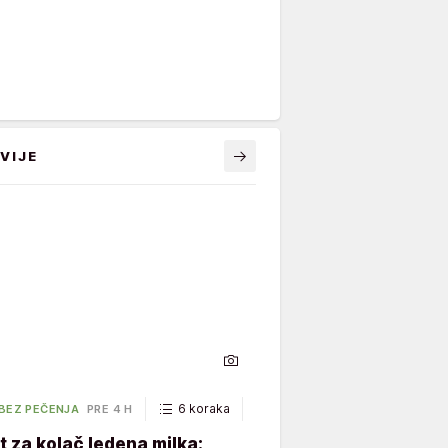
VIJE
6 koraka
40 minuta
 BEZ PEČENJA
PRE 4 H
 za kolač ledena milka: