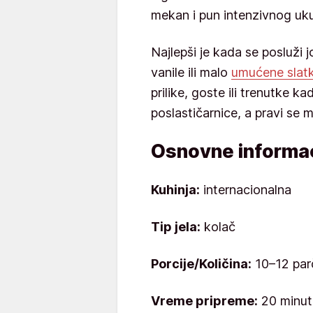
mekan i pun intenzivnog uk
Najlepši je kada se posluži 
vanile ili malo
umućene slat
prilike, goste ili trenutke ka
poslastičarnice, a pravi se 
Osnovne informac
Kuhinja:
internacionalna
Tip jela:
kolač
Porcije/Količina:
10–12 par
Vreme pripreme:
20 minut