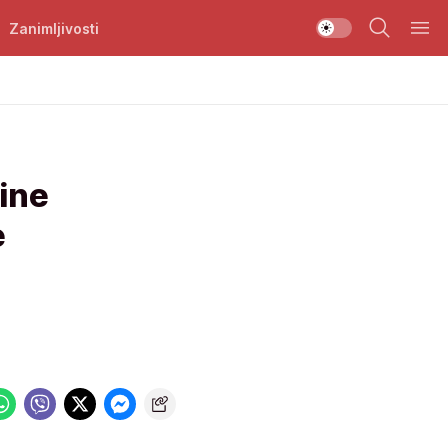
Zanimljivosti
ine
e