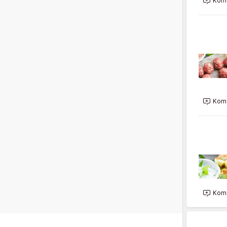
Kome
Kome
Kome