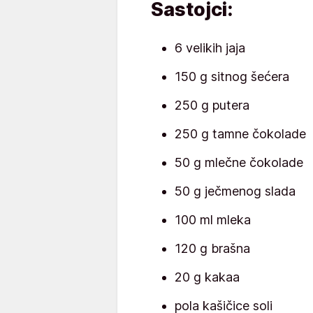
Sastojci:
6 velikih jaja
150 g sitnog šećera
250 g putera
250 g tamne čokolade
50 g mlečne čokolade
50 g ječmenog slada
100 ml mleka
120 g brašna
20 g kakaa
pola kašičice soli