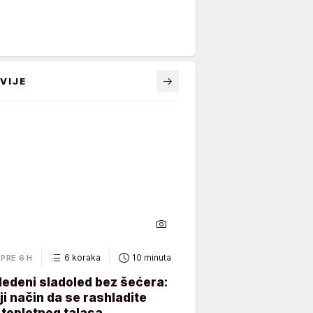
VIJE
6 koraka
10 minuta
PRE 6 H
ledeni sladoled bez šećera:
ji način da se rashladite
toplotnog talasa