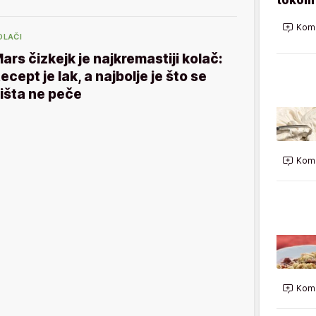
Kome
OLAČI
ars čizkejk je najkremastiji kolač:
ecept je lak, a najbolje je što se
išta ne peče
Kome
Kome