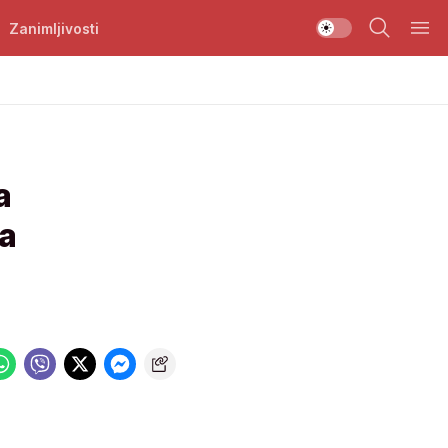
Zanimljivosti
a
ja