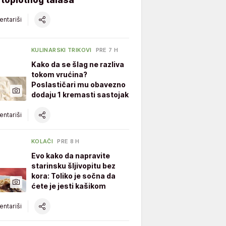
ntariši
KULINARSKI TRIKOVI
PRE 7 H
Kako da se šlag ne razliva
tokom vrućina?
Poslastičari mu obavezno
dodaju 1 kremasti sastojak
ntariši
KOLAČI
PRE 8 H
Evo kako da napravite
starinsku šljivopitu bez
kora: Toliko je sočna da
ćete je jesti kašikom
ntariši