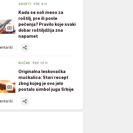
SAVETI
PRE 9 H
Kada se soli meso za
roštilj, pre ili posle
pečenja? Pravilo koje svaki
dobar roštiljdžija zna
napamet
ntariši
RUČAK
PRE 10 H
Originalna leskovačka
mućkalica: Stari recept
zbog kojeg je ovo jelo
postalo simbol juga Srbije
ntariši