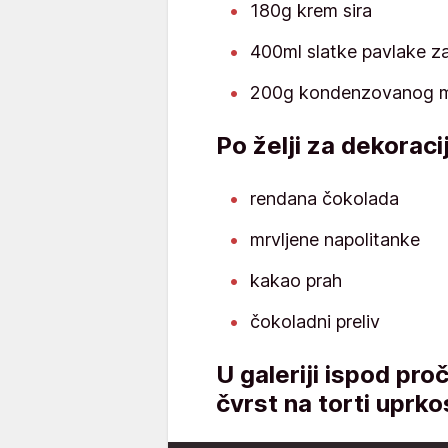
180g krem sira
400ml slatke pavlake za
200g kondenzovanog 
Po želji za dekoraci
rendana čokolada
mrvljene napolitanke
kakao prah
čokoladni preliv
U galeriji ispod pro
čvrst na torti uprk