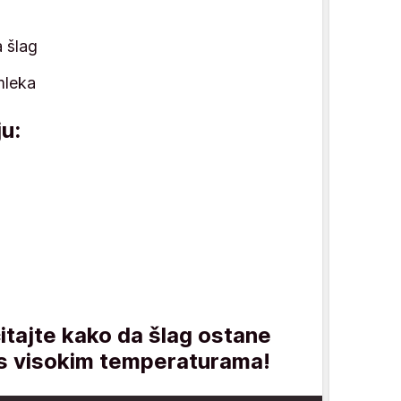
 šlag
mleka
ju:
čitajte kako da šlag ostane
os visokim temperaturama!