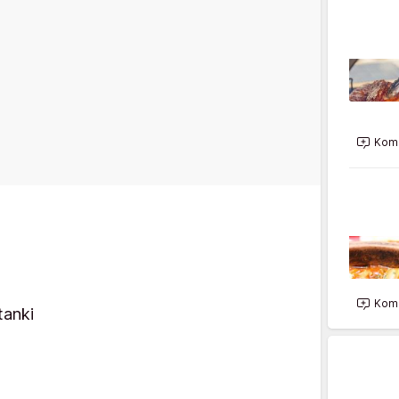
Kome
Kome
tanki