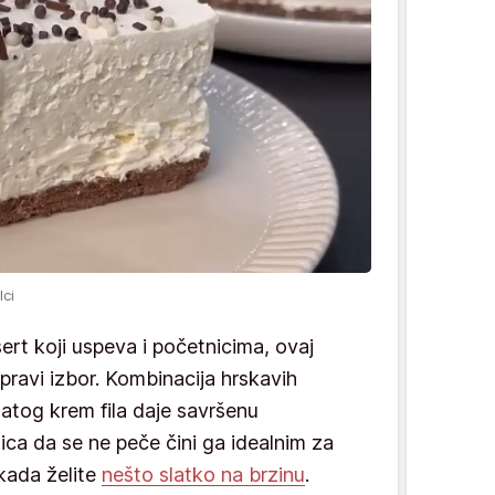
lci
sert koji uspeva i početnicima, ovaj
pravi izbor. Kombinacija hrskavih
gatog krem fila daje savršenu
ica da se ne peče čini ga idealnim za
 kada želite
nešto slatko na brzinu
.