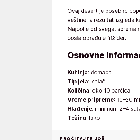
Ovaj desert je posebno pop
veštine, a rezultat izgleda k
Najbolje od svega, spreman 
posla odrađuje frižider.
Osnovne informac
Kuhinja
: domaća
Tip jela:
kolač
Količina
: oko 10 parčića
Vreme pripreme
: 15–20 m
Hlađenje
: minimum 2–4 sata
Težina
: lako
PROČITAJTE JOŠ