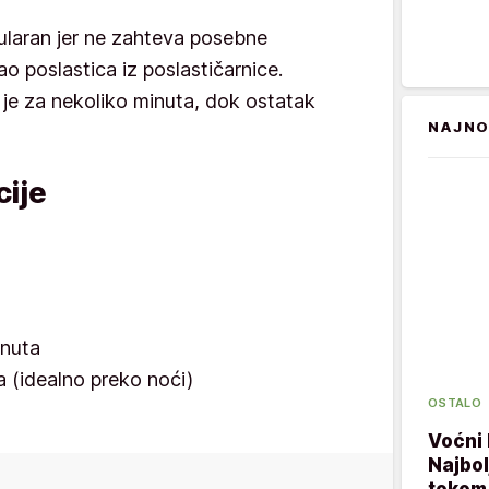
ularan jer ne zahteva posebne
ao poslastica iz poslastičarnice.
je za nekoliko minuta, dok ostatak
NAJNO
ije
inuta
 (idealno preko noći)
OSTALO
Voćni 
Najbol
tokom 