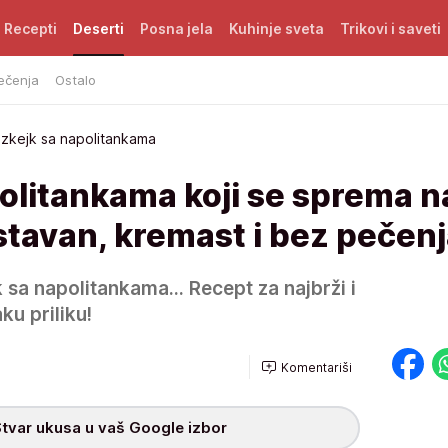
Recepti
Deserti
Posna jela
Kuhinje sveta
Trikovi i saveti
ečenja
Ostalo
izkejk sa napolitankama
olitankama koji se sprema n
stavan, kremast i bez pečen
 sa napolitankama... Recept za najbrži i
ku priliku!
Komentariši
tvar ukusa u vaš Google izbor