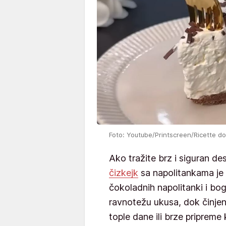
Foto: Youtube/Printscreen/Ricette do
Ako tražite brz i siguran de
čizkejk
sa napolitankama je 
čokoladnih napolitanki i bo
ravnotežu ukusa, dok činjen
tople dane ili brze pripreme