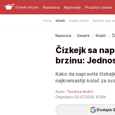
Naslovna
Najnovije
Praznici i slave
Torte
Kolači
Slatka testa
Deserti bez p
Naslovna
Deserti
Kolači
Č
Čizkejk sa nap
brzinu: Jedno
Kako da napravite čizkejk
najkremastiji kolač za sva
Autor:
Teodora Andrić
Objavljeno 02.07.2026. 8:00h
Dodajte S