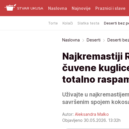
Naslovna
Najnovije
Praznici i slave
Torte
Kolači
Slatka testa
Deserti bez p
Naslovna
Deserti
Deserti be
Najkremastiji R
čuvene kuglice
totalno raspam
Uživajte u najkremastijem
savršenim spojem kokosa
Autor:
Aleksandra Malko
Objavljeno 30.05.2026. 13:32h