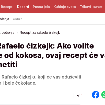
Recepti
Deserti
Posna jela
Kuhinje sveta
Trikovi i saveti
ečenja
Ostalo
z pečenja
Recept za rafaelo čizkejk
afaelo čizkejk: Ako volite
 od kokosa, ovaj recept će 
etiti
 Rafaelo čizkejku koji će vas oduševiti
 i bele čokolade.
1