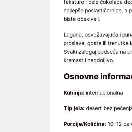
teksture i bele čokolade deo
najlepše poslastičarnice, a
biste očekivali.
Lagana, osvežavajuća i pun
proslave, goste ili trenutke
Svaki zalogaj podseća na o
kremast i neodoljivo.
Osnovne informac
Kuhinja:
internacionalna
Tip jela:
desert bez pečenj
Porcije/Količina:
10–12 par