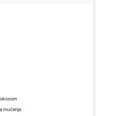
kokosom
za mućenje