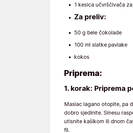
1 kesica učvršćivača za
Za preliv:
50 g bele čokolade
100 ml slatke pavlake
kokos
Priprema:
1. korak: Priprema 
Maslac lagano otopite, pa d
dobro sjedinite. Smesu rasp
utisnite kašikom ili dnom ča
fil.