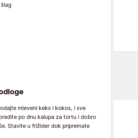
 šlag
podloge
odajte mleveni keks i kokos, i sve
oredite po dnu kalupa za tortu i dobro
še. Stavite u frižider dok pripremate