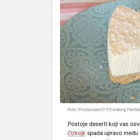
Foto: Printscreen/YT/Cooking Fanta
Postoje deserti koji vas osv
čizkejk
spada upravo među nj