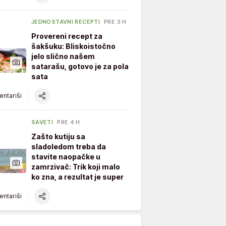
JEDNOSTAVNI RECEPTI
PRE 3 H
Provereni recept za
šakšuku: Bliskoistočno
jelo slično našem
satarašu, gotovo je za pola
sata
ntariši
SAVETI
PRE 4 H
Zašto kutiju sa
sladoledom treba da
stavite naopačke u
zamrzivač: Trik koji malo
ko zna, a rezultat je super
ntariši