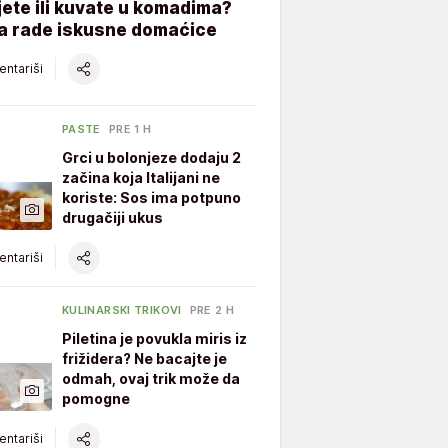
ete ili kuvate u komadima?
ta rade iskusne domaćice
ntariši
PASTE
PRE 1 H
Grci u bolonjeze dodaju 2
začina koja Italijani ne
koriste: Sos ima potpuno
drugačiji ukus
ntariši
KULINARSKI TRIKOVI
PRE 2 H
Piletina je povukla miris iz
frižidera? Ne bacajte je
odmah, ovaj trik može da
pomogne
ntariši