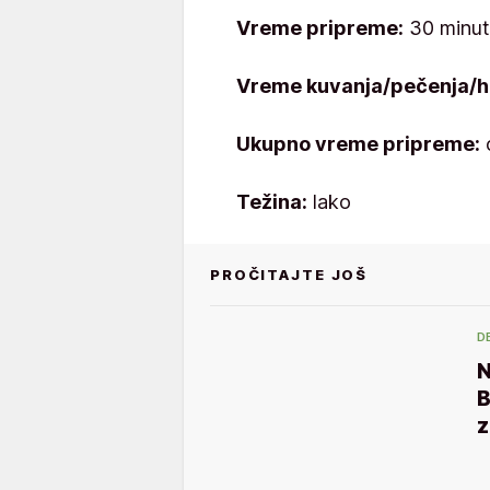
Vreme pripreme:
30 minu
Vreme kuvanja/pečenja/h
Ukupno vreme pripreme:
o
Težina:
lako
PROČITAJTE JOŠ
D
N
B
z