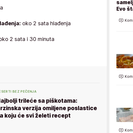
samelj
ta
Evo š
Kome
lađenja:
oko 2 sata hlađenja
ko 2 sata i 30 minuta
Kome
ESERTI BEZ PEČENJA
ajbolji trileće sa piškotama:
rzinska verzija omiljene poslastice
a koju će svi želeti recept
Kome