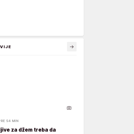
VIJE
PRE 54 MIN
šljive za džem treba da