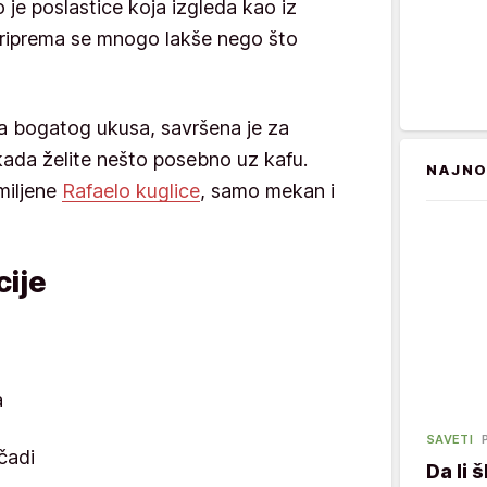
 je poslastice koja izgleda kao iz
 priprema se mnogo lakše nego što
a bogatog ukusa, savršena je za
 kada želite nešto posebno uz kafu.
NAJNO
miljene
Rafaelo kuglice
, samo mekan i
ije
a
SAVETI
čadi
Da li 