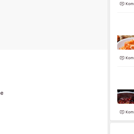
Kome
Kome
me
Kome