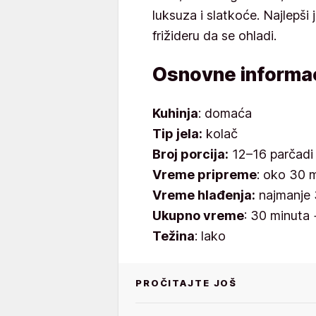
luksuza i slatkoće. Najlepši 
frižideru da se ohladi.
Osnovne informac
Kuhinja
: domaća
Tip jela:
kolač
Broj porcija:
12–16 parčadi
Vreme pripreme
: oko 30 
Vreme hlađenja:
najmanje 
Ukupno vreme
: 30 minuta 
Težina
: lako
PROČITAJTE JOŠ