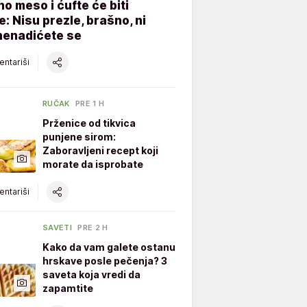
o meso i ćufte će biti
e: Nisu prezle, brašno, ni
znenadićete se
ntariši
RUČAK
PRE 1 H
Prženice od tikvica
punjene sirom:
Zaboravljeni recept koji
morate da isprobate
ntariši
SAVETI
PRE 2 H
Kako da vam galete ostanu
hrskave posle pečenja? 3
saveta koja vredi da
zapamtite