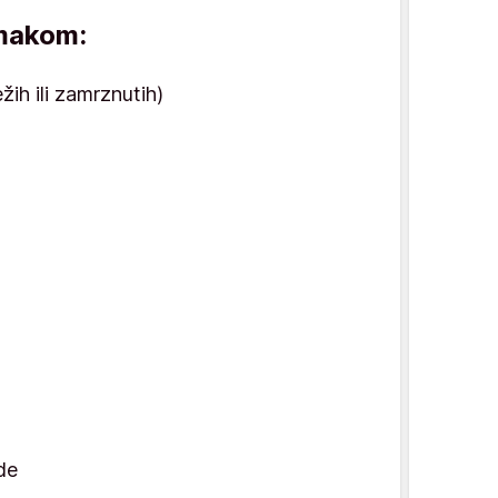
 makom:
žih ili zamrznutih)
de