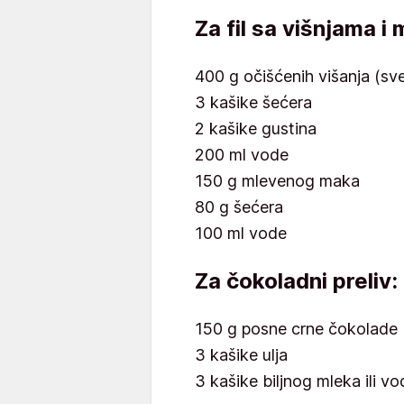
Za fil sa višnjama i
400 g očišćenih višanja (sve
3 kašike šećera
2 kašike gustina
200 ml vode
150 g mlevenog maka
80 g šećera
100 ml vode
Za čokoladni preliv:
150 g posne crne čokolade
3 kašike ulja
3 kašike biljnog mleka ili vo