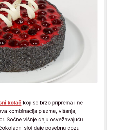
sni kolač
koji se brzo priprema i ne
ova kombinacija plazme, višanja,
bor. Sočne višnje daju osvežavajuću
čokoladni sloj daje posebnu dozu