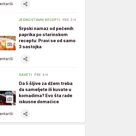
ntariši
JEDNOSTAVNI RECEPTI
PRE 3 H
Srpski namaz od pečenih
paprika po starinskom
receptu: Pravi se od samo
3 sastojka
ntariši
SAVETI
PRE 4 H
Da li šljive za džem treba
da sameljete ili kuvate u
komadima? Evo šta rade
iskusne domaćice
ntariši