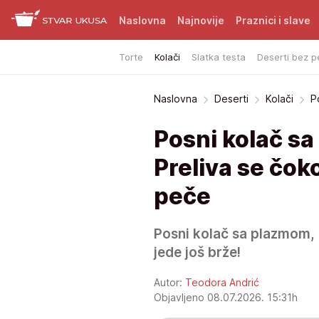
Naslovna
Najnovije
Praznici i slave
Torte
Kolači
Slatka testa
Deserti bez p
Naslovna
Deserti
Kolači
P
Posni kolač s
Preliva se čok
peče
Posni kolač sa plazmom, 
jede još brže!
Autor:
Teodora Andrić
Objavljeno 08.07.2026. 15:31h