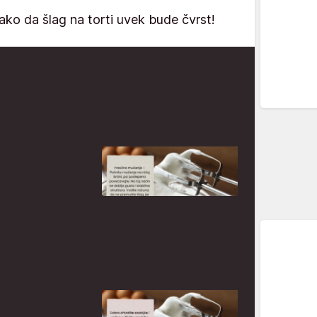
kako da šlag na torti uvek bude čvrst!