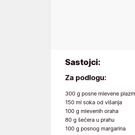
Sastojci:
Za podlogu:
300 g posne mlevene plaz
150 ml soka od višanja
100 g mlevenih oraha
80 g šećera u prahu
100 g posnog margarina