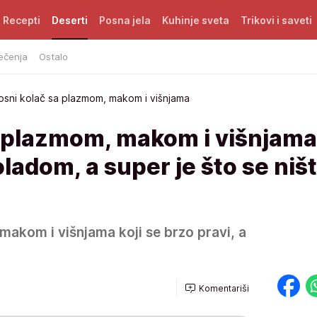
Recepti
Deserti
Posna jela
Kuhinje sveta
Trikovi i saveti
ečenja
Ostalo
osni kolač sa plazmom, makom i višnjama
a plazmom, makom i višnjama
oladom, a super je što se niš
makom i višnjama koji se brzo pravi, a
Komentariši