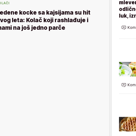
mleven
OLAČI
odličn
edene kocke sa kajsijama su hit
luk, i
vog leta: Kolač koji rashlađuje i
ami na još jedno parče
Kome
Kome