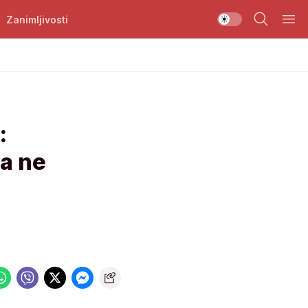
Zanimljivosti
:
ta ne