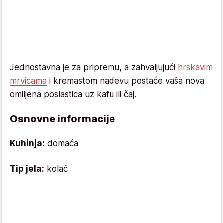
Jednostavna je za pripremu, a zahvaljujući
hrskavim
mrvicama
i kremastom nadevu postaće vaša nova
omiljena poslastica uz kafu ili čaj.
Osnovne informacije
Kuhinja:
domaća
Tip jela:
kolač