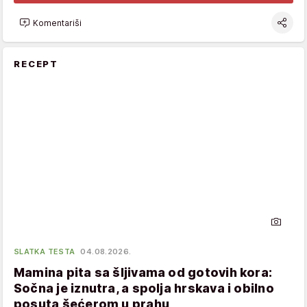
Komentariši
RECEPT
SLATKA TESTA
04.08.2026.
Mamina pita sa šljivama od gotovih kora:
Sočna je iznutra, a spolja hrskava i obilno
posuta šećerom u prahu