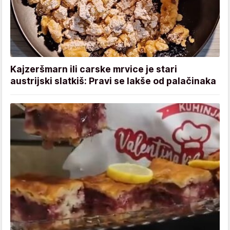
Kajzeršmarn ili carske mrvice je stari
austrijski slatkiš: Pravi se lakše od palačinaka