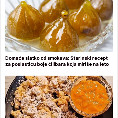
Domaće slatko od smokava: Starinski recept
za poslasticu boje ćilibara koja miriše na leto