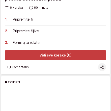
6 koraka
60 minuta
Pripremite fil
Pripremite šljive
Formirajte rolate
Vidi sve korake (6)
Komentariši
RECEPT