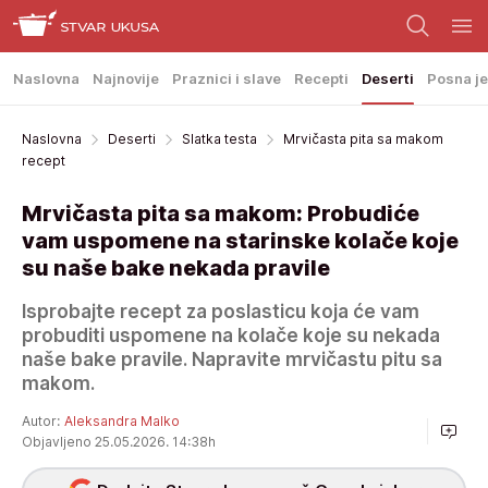
Naslovna
Najnovije
Praznici i slave
Recepti
Deserti
Posna je
Naslovna
Deserti
Slatka testa
Mrvičasta pita sa makom
recept
Mrvičasta pita sa makom: Probudiće
vam uspomene na starinske kolače koje
su naše bake nekada pravile
Isprobajte recept za poslasticu koja će vam
probuditi uspomene na kolače koje su nekada
naše bake pravile. Napravite mrvičastu pitu sa
makom.
Autor:
Aleksandra Malko
Objavljeno 25.05.2026. 14:38h