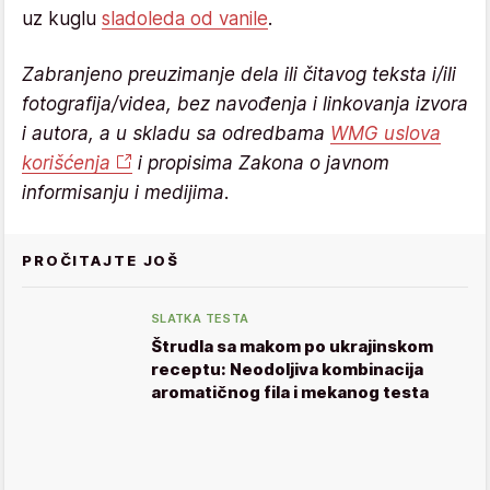
uz kuglu
sladoleda od vanile
.
Zabranjeno preuzimanje dela ili čitavog teksta i/ili
fotografija/videa, bez navođenja i linkovanja izvora
i autora, a u skladu sa odredbama
WMG uslova
korišćenja
i propisima Zakona o javnom
informisanju i medijima.
PROČITAJTE JOŠ
SLATKA TESTA
Štrudla sa makom po ukrajinskom
receptu: Neodoljiva kombinacija
aromatičnog fila i mekanog testa