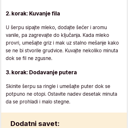
2. korak: Kuvanje fila
U šerpu sipajte mleko, dodajte šećer i aromu
vanile, pa zagrevajte do ključanja. Kada mleko
provri, umešajte griz i mak uz stalno mešanje kako
se ne bi stvorile grudvice. Kuvajte nekoliko minuta
dok se fil ne zgusne.
3. korak: Dodavanje putera
Skinite šerpu sa ringle i umešajte puter dok se
potpuno ne otopi. Ostavite nadev desetak minuta
da se prohladi i malo stegne.
Dodatni savet: