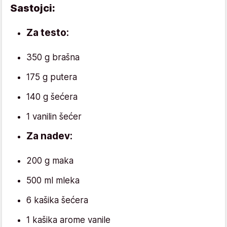
Sastojci:
Za testo:
350 g brašna
175 g putera
140 g šećera
1 vanilin šećer
Za nadev:
200 g maka
500 ml mleka
6 kašika šećera
1 kašika arome vanile