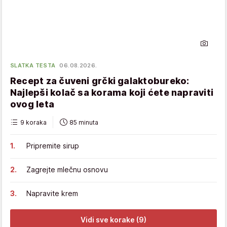
SLATKA TESTA
06.08.2026.
Recept za čuveni grčki galaktobureko:
Najlepši kolač sa korama koji ćete napraviti
ovog leta
9 koraka
85 minuta
Pripremite sirup
Zagrejte mlečnu osnovu
Napravite krem
Vidi sve korake (9)