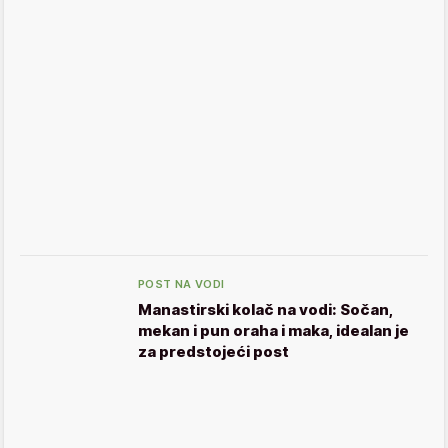
POST NA VODI
Manastirski kolač na vodi: Sočan,
mekan i pun oraha i maka, idealan je
za predstojeći post