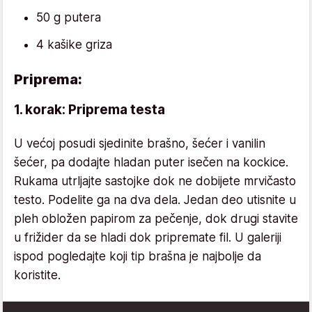
50 g putera
4 kašike griza
Priprema:
1. korak: Priprema testa
U većoj posudi sjedinite brašno, šećer i vanilin
šećer, pa dodajte hladan puter isečen na kockice.
Rukama utrljajte sastojke dok ne dobijete mrvičasto
testo. Podelite ga na dva dela. Jedan deo utisnite u
pleh obložen papirom za pečenje, dok drugi stavite
u frižider da se hladi dok pripremate fil. U galeriji
ispod pogledajte koji tip brašna je najbolje da
koristite.