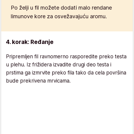
Po želji u fil možete dodati malo rendane
limunove kore za osvežavajuću aromu.
4. korak: Ređanje
Pripremljen fil ravnomerno rasporedite preko testa
u plehu. Iz frižidera izvadite drugi deo testa i
prstima ga izmrvite preko fila tako da cela površina
bude prekrivena mrvicama.