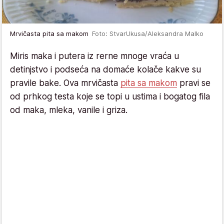
Mrvičasta pita sa makom
Foto: StvarUkusa/Aleksandra Malko
Miris maka i putera iz rerne mnoge vraća u
detinjstvo i podseća na domaće kolače kakve su
pravile bake. Ova mrvičasta
pita sa makom
pravi se
od prhkog testa koje se topi u ustima i bogatog fila
od maka, mleka, vanile i griza.