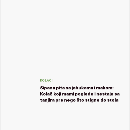
KOLAČI
Sipana pita sa jabukama i makom:
Kolač koji mami poglede i nestaje sa
tanjira pre nego što stigne do stola