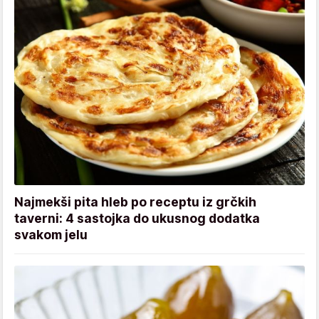
Najmekši pita hleb po receptu iz grčkih
taverni: 4 sastojka do ukusnog dodatka
svakom jelu