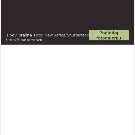
Pogledaj
Tipovi brašna
Foto: New Africa/Shutterstock, Body
fotogaleriju
Stock/Shutterstock