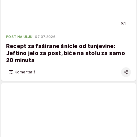
POST NA ULJU
07.07.2026.
Recept za faširane šnicle od tunjevine:
Jeftino jelo za post, biće na stolu za samo
20 minuta
Komentariši