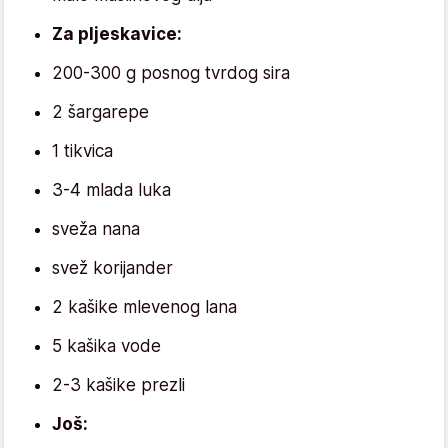
Za pljeskavice:
200-300 g posnog tvrdog sira
2 šargarepe
1 tikvica
3-4 mlada luka
sveža nana
svež korijander
2 kašike mlevenog lana
5 kašika vode
2-3 kašike prezli
Još: