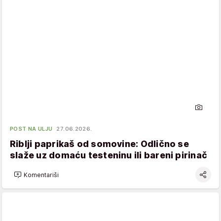
POST NA ULJU
27.06.2026.
Riblji paprikaš od somovine: Odlično se
slaže uz domaću testeninu ili bareni pirinač
Komentariši