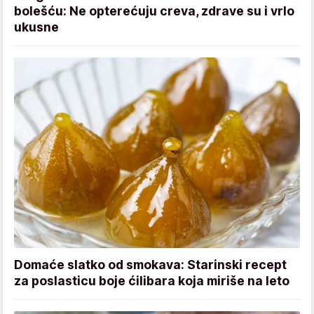
bolešću: Ne opterećuju creva, zdrave su i vrlo
ukusne
Domaće slatko od smokava: Starinski recept
za poslasticu boje ćilibara koja miriše na leto