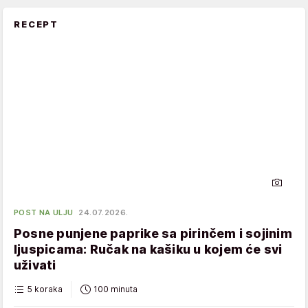
RECEPT
POST NA ULJU
24.07.2026.
Posne punjene paprike sa pirinčem i sojinim
ljuspicama: Ručak na kašiku u kojem će svi
uživati
5 koraka
100 minuta