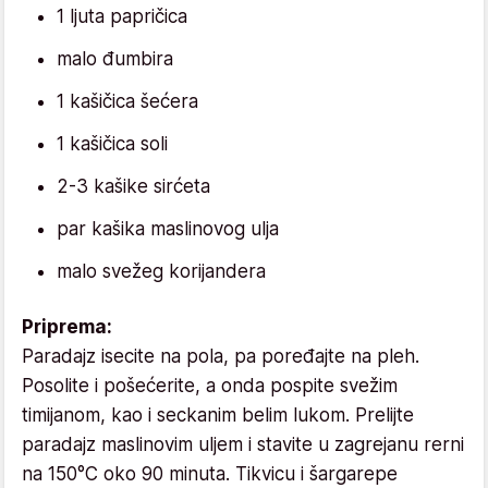
1 ljuta papričica
malo đumbira
1 kašičica šećera
1 kašičica soli
2-3 kašike sirćeta
par kašika maslinovog ulja
malo svežeg korijandera
Priprema:
Paradajz isecite na pola, pa poređajte na pleh.
Posolite i pošećerite, a onda pospite svežim
timijanom, kao i seckanim belim lukom. Prelijte
paradajz maslinovim uljem i stavite u zagrejanu rerni
na 150°C oko 90 minuta. Tikvicu i šargarepe