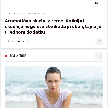
POST NA ULJU
26.06.2026.
Aromatična skuša iz rerne: Sočnija i
ukusnija nego što ste ikada probali, tajna je
u jednom dodatku
Komentariši