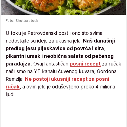
Foto: Shutterstock
U toku je Petrovdanski post i ono što svima
nedostajte su ideje za ukusna jela.
Naš današnji
predlog jesu pljeskavice od povrća i sira,
pikantni umak i neobična salata od pečenog
paradajza.
Ovaj fantastičan
posni recept
za ručak
našli smo na YT kanalu čuvenog kuvara, Gordona
Remzija.
Ne postoji ukusniji recept za posni
ručak
,
a ovim jelo je oduševljeno preko 4 miliona
ljudi.