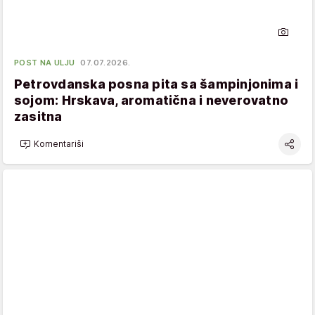
POST NA ULJU
07.07.2026.
Petrovdanska posna pita sa šampinjonima i
sojom: Hrskava, aromatična i neverovatno
zasitna
Komentariši