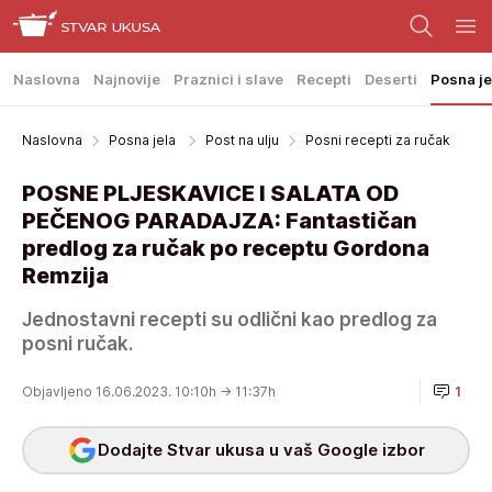
Naslovna
Najnovije
Praznici i slave
Recepti
Deserti
Posna je
Naslovna
Posna jela
Post na ulju
Posni recepti za ručak
POSNE PLJESKAVICE I SALATA OD
PEČENOG PARADAJZA: Fantastičan
predlog za ručak po receptu Gordona
Remzija
Jednostavni recepti su odlični kao predlog za
posni ručak.
Objavljeno 16.06.2023. 10:10h
→ 11:37h
1
Dodajte Stvar ukusa u vaš Google izbor