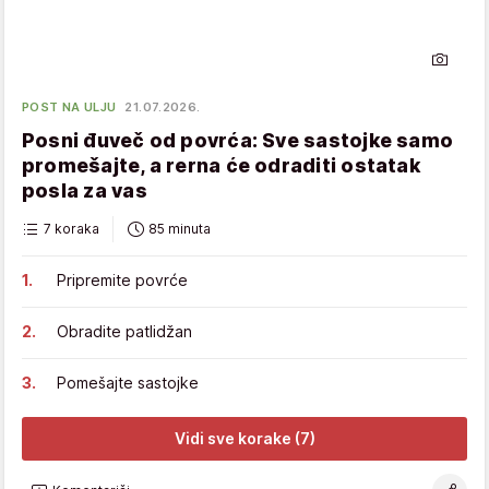
POST NA ULJU
21.07.2026.
Posni đuveč od povrća: Sve sastojke samo
promešajte, a rerna će odraditi ostatak
posla za vas
7 koraka
85 minuta
Pripremite povrće
Obradite patlidžan
Pomešajte sastojke
Vidi sve korake (7)