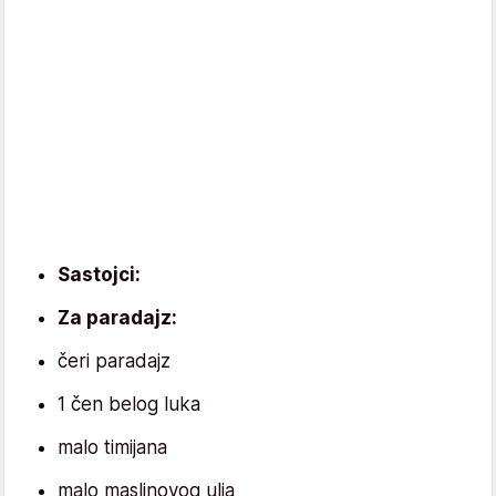
Sastojci:
Za paradajz:
čeri paradajz
1 čen belog luka
malo timijana
malo maslinovog ulja