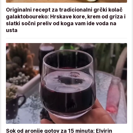
Originalni recept za tradicionalni grčki kolač
galaktoboureko: Hrskave kore, krem od griza i
slatki sočni preliv od koga vam ide voda na
usta
Sok od aronije gotov za 15 minuta: Elvirin