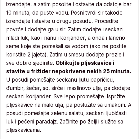
izrendajte, a zatim posolite i ostavite da odstoje bar
10 minuta, da puste vodu. Posni tvrdi sir takođe
izrendajte i stavite u drugu posudu. Procedite
povrće i dodajte ga u sir. Zatim dodajte i seckani
mladi luk, kao i nanu i korijander, a onda i laneno
seme koje ste pomešali sa vodom (ako ne postite
koristite 2 jajeta). Zatim u smesu dodajte prezle i
sve dobro sjedinite.
Oblikujte pljeskavice i
stavite u frižider nepokrivene nekih 25 minuta.
U posudi pomešajte seckanu ljutu papričicu,
đumbir, šećer, so, sirće i maslinovo ulje, pa dodajte
seckani korijander. Sve lepo promešajte. Ispržite
pljeskavice na malo ulja, pa poslužite sa umakom. A
posudi pomešajte zelenu salatu, seckani ljubičasti
luk i pečeni paradajz. Začinite po želji i služite sa
pljeskavicama.