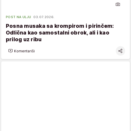
POST NA ULJU
03.07.2026.
Posna musaka sa krompirom i pirinčem:
Odlična kao samostalni obrok, ali i kao
prilog uz ribu
Komentariši