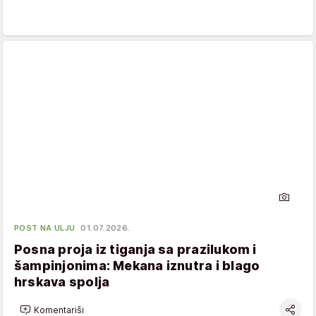
POST NA ULJU
01.07.2026.
Posna proja iz tiganja sa prazilukom i
šampinjonima: Mekana iznutra i blago
hrskava spolja
Komentariši