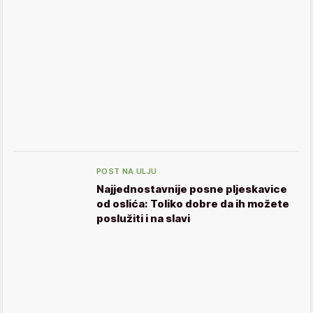
POST NA ULJU
Najjednostavnije posne pljeskavice
od oslića: Toliko dobre da ih možete
poslužiti i na slavi