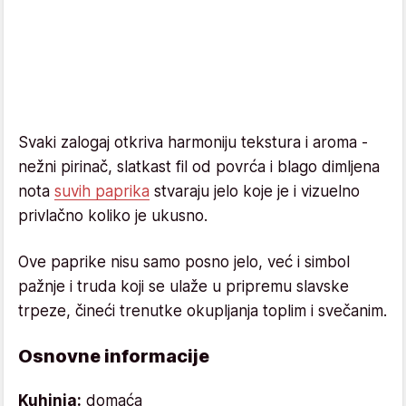
Svaki zalogaj otkriva harmoniju tekstura i aroma -
nežni pirinač, slatkast fil od povrća i blago dimljena
nota
suvih paprika
stvaraju jelo koje je i vizuelno
privlačno koliko je ukusno.
Ove paprike nisu samo posno jelo, već i simbol
pažnje i truda koji se ulaže u pripremu slavske
trpeze, čineći trenutke okupljanja toplim i svečanim.
Osnovne informacije
Kuhinja:
domaća