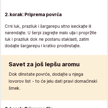
2. korak: Priprema povrća
Crni luk, praziluk i šargarepu sitno iseckajte ili
narendajte. U šerpi zagrejte malo ulja i propržite
luk i praziluk dok ne postanu staklasti, zatim
dodajte šargarepu i kratko prodinstajte.
Savet za još lepšu aromu
Dok dinstate povrće, dodajte u njega
lovorov list - to će jelu dati pravi domaćinski
šmek.