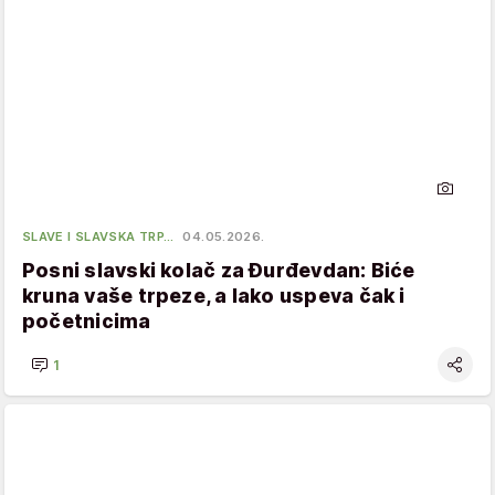
SLAVE I SLAVSKA TRP…
04.05.2026.
Posni slavski kolač za Đurđevdan: Biće
kruna vaše trpeze, a lako uspeva čak i
početnicima
1