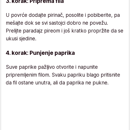
3. korak: Priprema fila
U povrće dodajte pirinač, posolite i pobiberite, pa
mešajte dok se svi sastojci dobro ne povežu.
Prelijte paradajz pireom i još kratko propržite da se
ukusi sjedine.
4. korak: Punjenje paprika
Suve paprike pažljivo otvorite i napunite
pripremljenim filom. Svaku papriku blago pritisnite
da fil ostane unutra, ali da paprika ne pukne.