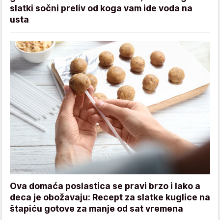
slatki sočni preliv od koga vam ide voda na
usta
Ova domaća poslastica se pravi brzo i lako a
deca je obožavaju: Recept za slatke kuglice na
štapiću gotove za manje od sat vremena