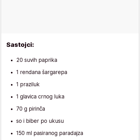
Sastojci:
20 suvih paprika
1 rendana šargarepa
1 praziluk
1 glavica crnog luka
70 g pirinča
so i biber po ukusu
150 ml pasiranog paradajza