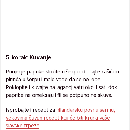
5. korak: Kuvanje
Punjenje paprike složite u šerpu, dodajte kašičicu
pirinča u šerpu i malo vode da se ne lepe.
Poklopite i kuvajte na laganoj vatri oko 1 sat, dok
paprike ne omekšaju i fil se potpuno ne skuva.
Isprobajte i recept za
hilandarsku posnu sarmu,
vekovima čuvan recept koji će biti kruna vaše
slavske trpeze
.