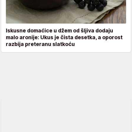
Iskusne domaćice u džem od šljiva dodaju
malo aronije: Ukus je čista desetka, a oporost
razbija preteranu slatkoću