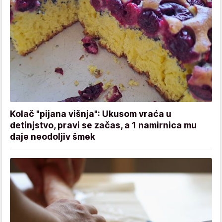
Kolač "pijana višnja": Ukusom vraća u
detinjstvo, pravi se začas, a 1 namirnica mu
daje neodoljiv šmek