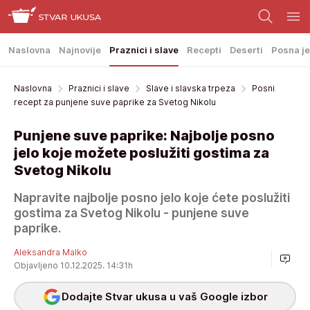
Naslovna
Najnovije
Praznici i slave
Recepti
Deserti
Posna je
Naslovna
Praznici i slave
Slave i slavska trpeza
Posni
recept za punjene suve paprike za Svetog Nikolu
Punjene suve paprike: Najbolje posno
jelo koje možete poslužiti gostima za
Svetog Nikolu
Napravite najbolje posno jelo koje ćete poslužiti
gostima za Svetog Nikolu - punjene suve
paprike.
Aleksandra Malko
Objavljeno 10.12.2025. 14:31h
Dodajte Stvar ukusa u vaš Google izbor