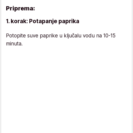
Priprema:
1. korak: Potapanje paprika
Potopite suve paprike u ključalu vodu na 10-15
minuta.