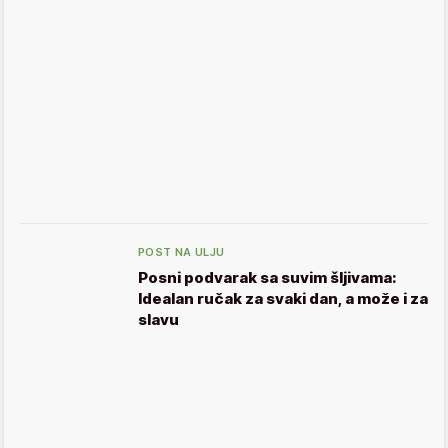
POST NA ULJU
Posni podvarak sa suvim šljivama:
Idealan ručak za svaki dan, a može i za
slavu