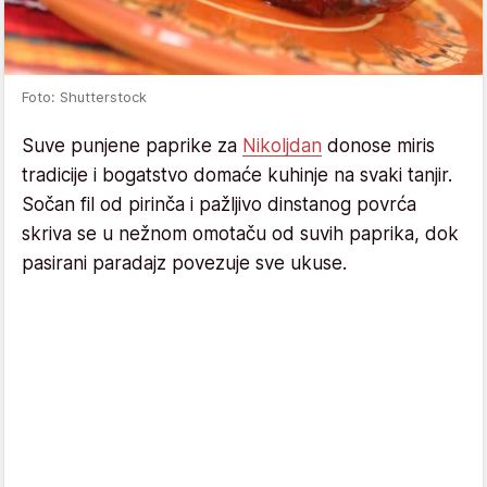
Foto: Shutterstock
Suve punjene paprike za
Nikoljdan
donose miris
tradicije i bogatstvo domaće kuhinje na svaki tanjir.
Sočan fil od pirinča i pažljivo dinstanog povrća
skriva se u nežnom omotaču od suvih paprika, dok
pasirani paradajz povezuje sve ukuse.