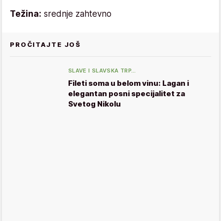
Težina:
srednje zahtevno
PROČITAJTE JOŠ
SLAVE I SLAVSKA TRP…
Fileti soma u belom vinu: Lagan i
elegantan posni specijalitet za
Svetog Nikolu