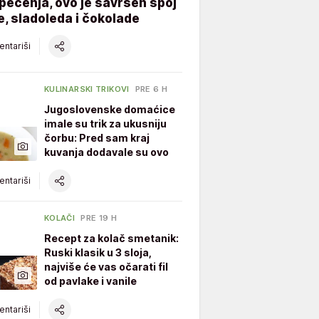
ečenja, ovo je savršen spoj
, sladoleda i čokolade
ntariši
KULINARSKI TRIKOVI
PRE 6 H
Jugoslovenske domaćice
imale su trik za ukusniju
čorbu: Pred sam kraj
kuvanja dodavale su ovo
ntariši
KOLAČI
PRE 19 H
Recept za kolač smetanik:
Ruski klasik u 3 sloja,
najviše će vas očarati fil
od pavlake i vanile
ntariši