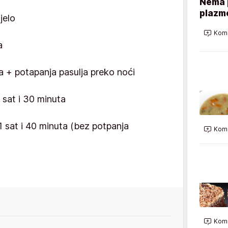
Nema p
plazme
jelo
Kome
a
 + potapanja pasulja preko noći
 sat i 30 minuta
 sat i 40 minuta (bez potpanja
Kome
Kome