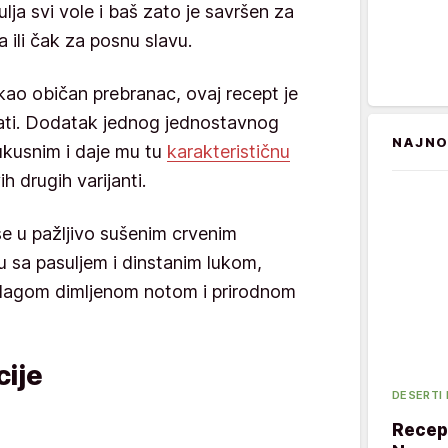
lja svi vole i baš zato je savršen za
ili čak za posnu slavu.
kao običan prebranac, ovaj recept je
obati. Dodatak jednog jednostavnog
NAJNO
 ukusnim i daje mu tu
karakterističnu
h drugih varijanti.
se u pažljivo sušenim crvenim
 sa pasuljem i dinstanim lukom,
blagom dimljenom notom i prirodnom
ije
DESERTI
Recept