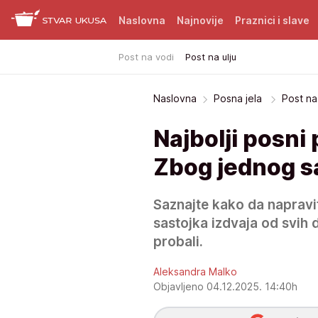
Naslovna
Najnovije
Praznici i slave
Post na vodi
Post na ulju
Naslovna
Posna jela
Post na 
Najbolji posni 
Zbog jednog sa
Saznajte kako da napravi
sastojka izdvaja od svih d
probali.
Aleksandra Malko
Objavljeno 04.12.2025. 14:40h