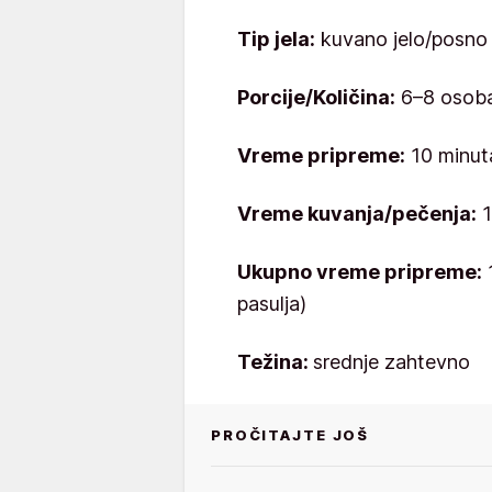
Tip jela:
kuvano jelo/posno 
Porcije/Količina:
6–8 osob
Vreme pripreme:
10 minuta
Vreme kuvanja/pečenja:
1
Ukupno vreme pripreme:
1
pasulja)
Težina:
srednje zahtevno
PROČITAJTE JOŠ