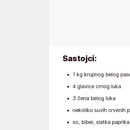
Sastojci:
1 kg krupnog belog pasu
4 glavice crnog luka
3 čena belog luka
nekoliko suvih crvenih 
so, biber, slatka paprika