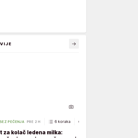
VIJE
6 koraka
40 minuta
 BEZ PEČENJA
PRE 2 H
 za kolač ledena milka: