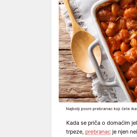
Najbolji posni prebranac koji ćete i
Kada se priča o domaćim je
trpeze,
prebranac
je njen ne