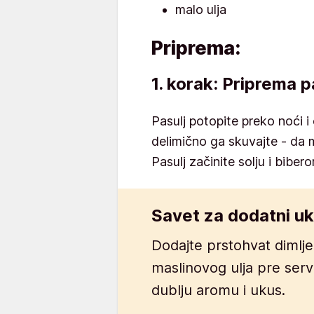
malo ulja
Priprema:
1. korak: Priprema p
Pasulj potopite preko noći 
delimično ga skuvajte - da 
Pasulj začinite solju i biber
Savet za dodatni u
Dodajte prstohvat dimljen
maslinovog ulja pre serv
dublju aromu i ukus.