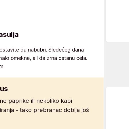
asulja
i ostavite da nabubri. Sledećeg dana
malo omekne, ali da zrna ostanu cela.
om.
kus
e paprike ili nekoliko kapi
iranja - tako prebranac dobija još