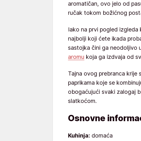
aromatičan, ovo jelo od pasu
ručak tokom božićnog posta 
Iako na prvi pogled izgleda 
najbolji koji ćete ikada pr
sastojka čini ga neodoljivo
aromu
koja ga izdvaja od svi
Tajna ovog prebranca krije 
paprikama koje se kombinuju
obogaćujući svaki zalogaj 
slatkoćom.
Osnovne informac
Kuhinja:
domaća