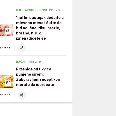
KULINARSKI TRIKOVI
PRE 20 H
1 jeftin sastojak dodajte u
mleveno meso i ćufte će
biti odlične: Nisu prezle,
brašno, ni luk,
iznenadićete se
ntariši
RUČAK
PRE 21 H
Prženice od tikvica
punjene sirom:
Zaboravljeni recept koji
morate da isprobate
ntariši