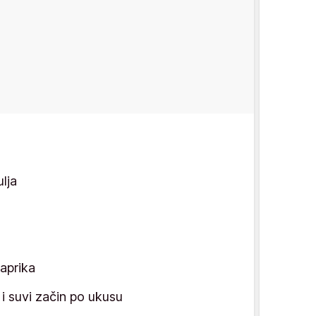
lja
paprika
 i suvi začin po ukusu