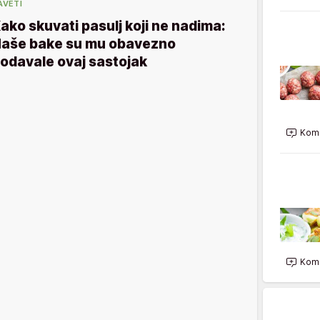
AVETI
ako skuvati pasulj koji ne nadima:
aše bake su mu obavezno
odavale ovaj sastojak
Kome
Kome