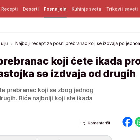
Recepti
Deserti
Posna jela
Kuhinje sveta
Trikovi i saveti
ulju
Najbolji recept za posni prebranac koji se izdvaja po jedno
prebranac koji ćete ikada pro
stojka se izdvaja od drugih
te prebranac koji se zbog jednog
rugih. Biće najbolji koji ste ikada
Komentariši