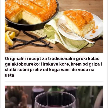
Originalni recept za tradicionalni grčki kolač
galaktoboureko: Hrskave kore, krem od griza i
slatki sočni preliv od koga vam ide voda na
usta