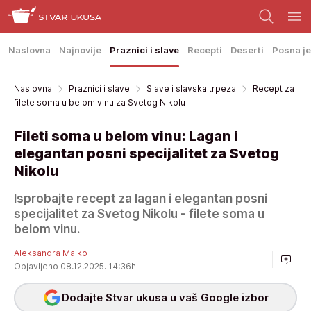
Naslovna
Najnovije
Praznici i slave
Recepti
Deserti
Posna je
Naslovna
Praznici i slave
Slave i slavska trpeza
Recept za
filete soma u belom vinu za Svetog Nikolu
Fileti soma u belom vinu: Lagan i
elegantan posni specijalitet za Svetog
Nikolu
Isprobajte recept za lagan i elegantan posni
specijalitet za Svetog Nikolu - filete soma u
belom vinu.
Aleksandra Malko
Objavljeno 08.12.2025. 14:36h
Dodajte Stvar ukusa u vaš Google izbor