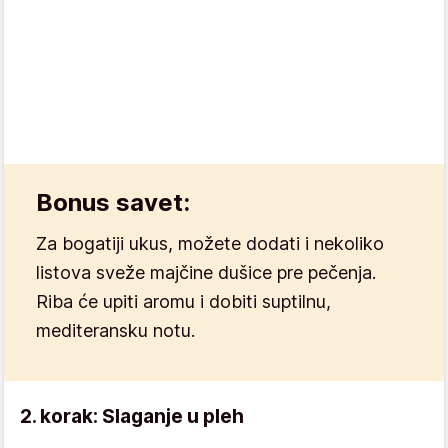
Bonus savet:
Za bogatiji ukus, možete dodati i nekoliko
listova sveže majčine dušice pre pečenja.
Riba će upiti aromu i dobiti suptilnu,
mediteransku notu.
2. korak: Slaganje u pleh