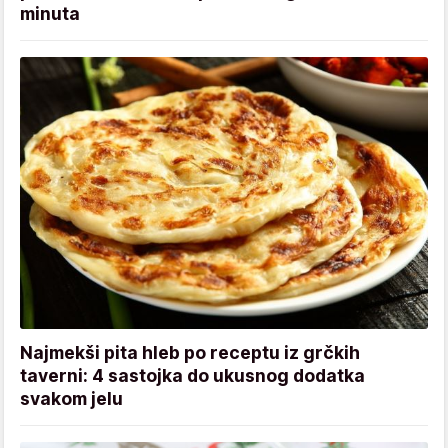
minuta
Najmekši pita hleb po receptu iz grčkih
taverni: 4 sastojka do ukusnog dodatka
svakom jelu