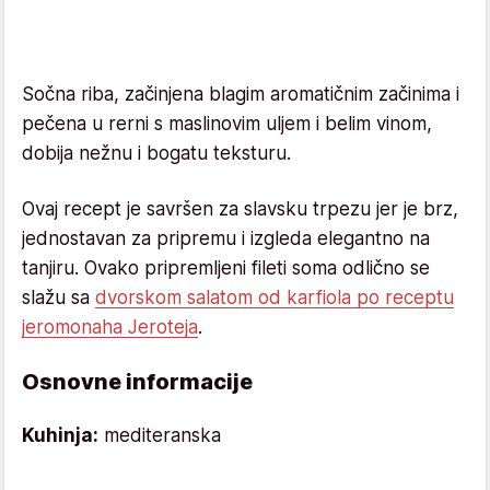
Sočna riba, začinjena blagim aromatičnim začinima i
pečena u rerni s maslinovim uljem i belim vinom,
dobija nežnu i bogatu teksturu.
Ovaj recept je savršen za slavsku trpezu jer je brz,
jednostavan za pripremu i izgleda elegantno na
tanjiru. Ovako pripremljeni fileti soma odlično se
slažu sa
dvorskom salatom od karfiola po receptu
jeromonaha Jeroteja
.
Osnovne informacije
Kuhinja:
mediteranska