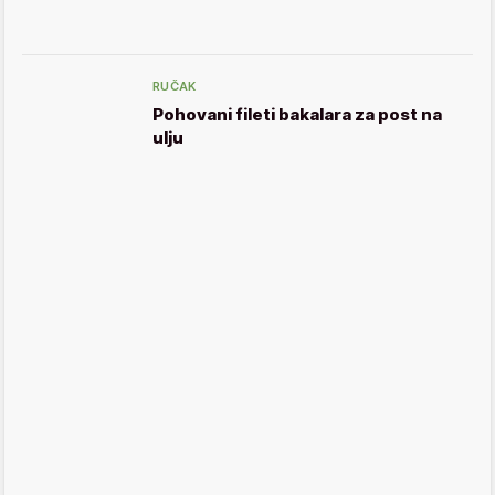
RUČAK
Pohovani fileti bakalara za post na
ulju