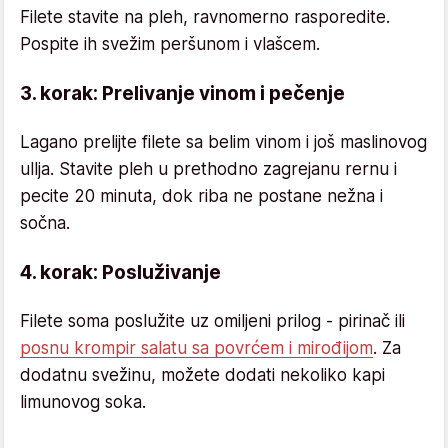
Filete stavite na pleh, ravnomerno rasporedite.
Pospite ih svežim peršunom i vlašcem.
3. korak: Prelivanje vinom i pečenje
Lagano prelijte filete sa belim vinom i još maslinovog
ullja. Stavite pleh u prethodno zagrejanu rernu i
pecite 20 minuta, dok riba ne postane nežna i
sočna.
4. korak: Posluživanje
Filete soma poslužite uz omiljeni prilog - pirinač ili
posnu krompir salatu sa povrćem i mirođijom
. Za
dodatnu svežinu, možete dodati nekoliko kapi
limunovog soka.