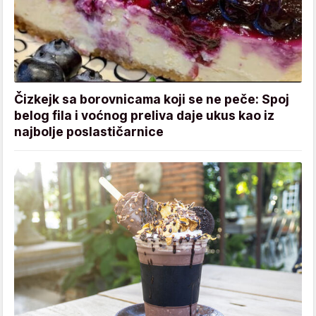
Čizkejk sa borovnicama koji se ne peče: Spoj
belog fila i voćnog preliva daje ukus kao iz
najbolje poslastičarnice