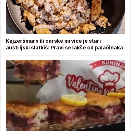
Kajzeršmarn ili carske mrvice je stari
austrijski slatkiš: Pravi se lakše od palačinaka