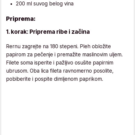
200 ml suvog belog vina
Priprema:
1. korak: Priprema ribe i začina
Rernu zagrejte na 180 stepeni. Pleh obložite
papirom za pečenje i premažite maslinovim uljem.
Filete soma isperite i pažljivo osušite papirnim
ubrusom. Oba lica fileta ravnomerno posolite,
pobiberite i pospite dimljenom paprikom.