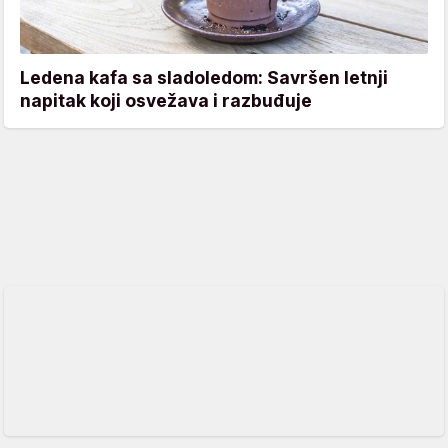
Ledena kafa sa sladoledom: Savršen letnji
napitak koji osvežava i razbuđuje