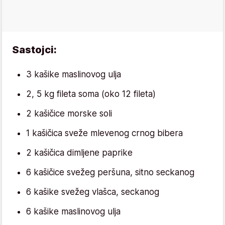
Sastojci:
3 kašike maslinovog ulja
2, 5 kg fileta soma (oko 12 fileta)
2 kašičice morske soli
1 kašičica sveže mlevenog crnog bibera
2 kašičica dimljene paprike
6 kašičice svežeg peršuna, sitno seckanog
6 kašike svežeg vlašca, seckanog
6 kašike maslinovog ulja