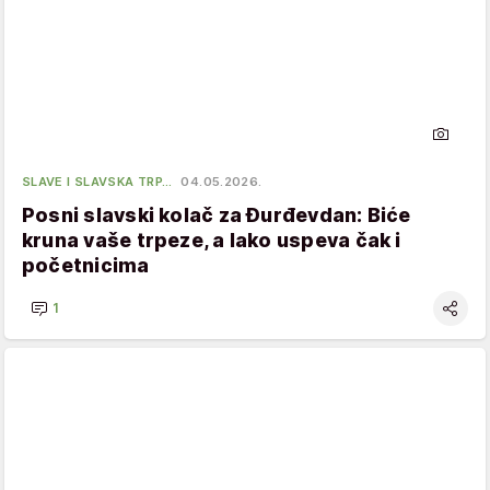
SLAVE I SLAVSKA TRP…
04.05.2026.
Posni slavski kolač za Đurđevdan: Biće
kruna vaše trpeze, a lako uspeva čak i
početnicima
1