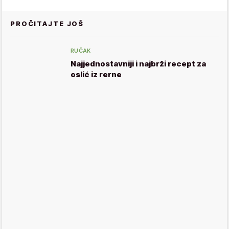
PROČITAJTE JOŠ
RUČAK
Najjednostavniji i najbrži recept za
oslić iz rerne