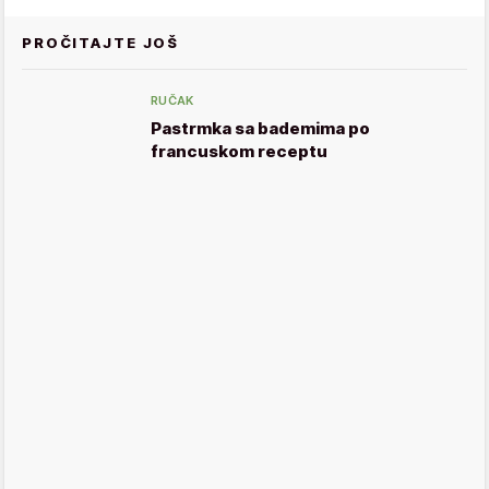
PROČITAJTE JOŠ
RUČAK
Pastrmka sa bademima po
francuskom receptu