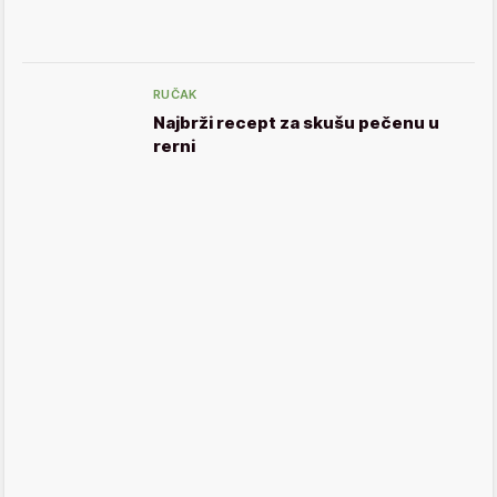
RUČAK
Najbrži recept za skušu pečenu u
rerni