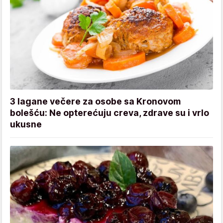
3 lagane večere za osobe sa Kronovom
bolešću: Ne opterećuju creva, zdrave su i vrlo
ukusne