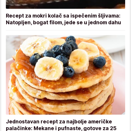
Recept za mokri kolač sa ispečenim šljivama:
Natopljen, bogat filom, jede se u jednom dahu
Jednostavan recept za najbolje američke
palačinke: Mekane i pufnaste, gotove za 25