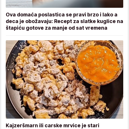
Ova domaća poslastica se pravi brzo i lako a
deca je obožavaju: Recept za slatke kuglice na
štapiću gotove za manje od sat vremena
Kajzeršmarn ili carske mrvice je stari