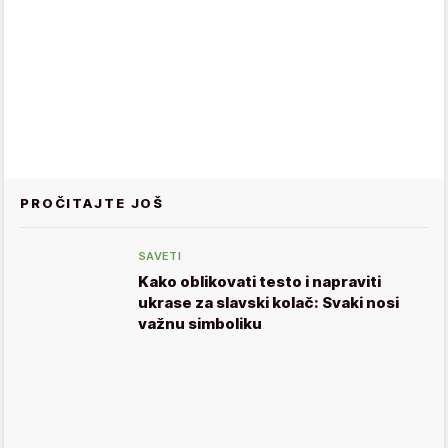
PROČITAJTE JOŠ
SAVETI
Kako oblikovati testo i napraviti
ukrase za slavski kolač: Svaki nosi
važnu simboliku