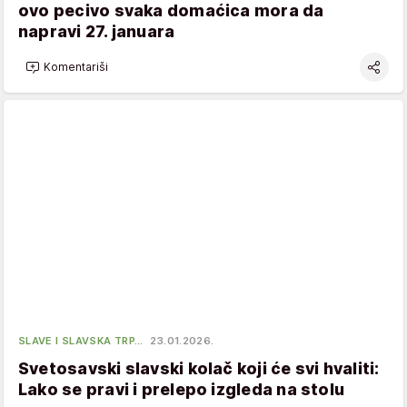
ovo pecivo svaka domaćica mora da
napravi 27. januara
Komentariši
SLAVE I SLAVSKA TRP…
23.01.2026.
Svetosavski slavski kolač koji će svi hvaliti:
Lako se pravi i prelepo izgleda na stolu