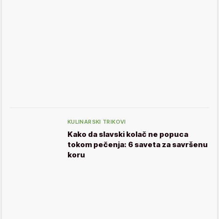
KULINARSKI TRIKOVI
Kako da slavski kolač ne popuca
tokom pečenja: 6 saveta za savršenu
koru