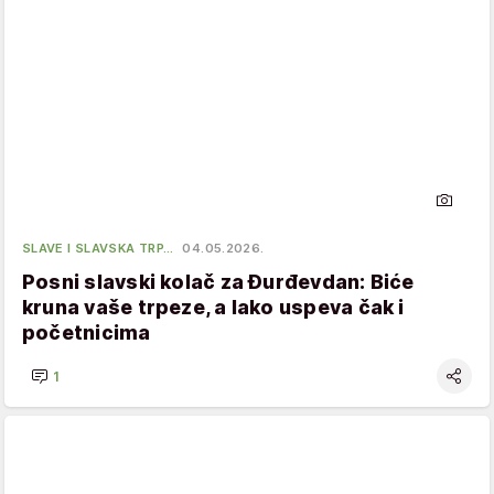
SLAVE I SLAVSKA TRP…
04.05.2026.
Posni slavski kolač za Đurđevdan: Biće
kruna vaše trpeze, a lako uspeva čak i
početnicima
1