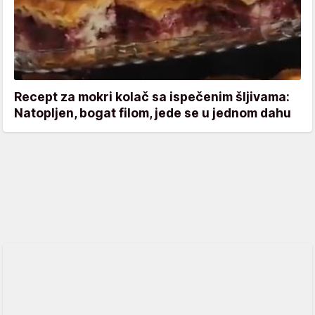
Recept za mokri kolač sa ispečenim šljivama:
Natopljen, bogat filom, jede se u jednom dahu