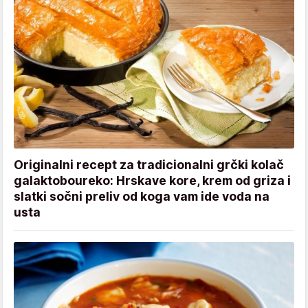
Originalni recept za tradicionalni grčki kolač
galaktoboureko: Hrskave kore, krem od griza i
slatki sočni preliv od koga vam ide voda na
usta