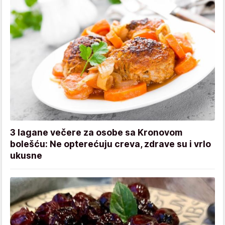
3 lagane večere za osobe sa Kronovom
bolešću: Ne opterećuju creva, zdrave su i vrlo
ukusne