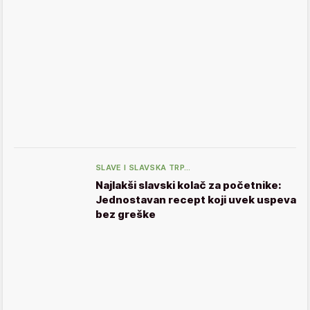
SLAVE I SLAVSKA TRP…
Najlakši slavski kolač za početnike:
Jednostavan recept koji uvek uspeva
bez greške