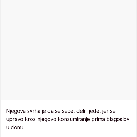
Njegova svrha je da se seče, deli i jede, jer se
upravo kroz njegovo konzumiranje prima blagoslov
u domu.