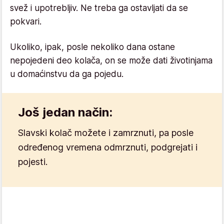
svež i upotrebljiv. Ne treba ga ostavljati da se
pokvari.
Ukoliko, ipak, posle nekoliko dana ostane
nepojedeni deo kolača, on se može dati životinjama
u domaćinstvu da ga pojedu.
Još jedan način:
Slavski kolač možete i zamrznuti, pa posle
određenog vremena odmrznuti, podgrejati i
pojesti.