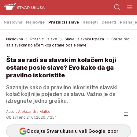
Naslovna
Najnovije
Praznici i slave
Recepti
Deserti
Posna je
Naslovna
Praznici i slave
Slave i slavska trpeza
Šta se radi
sa slavskim kolačem koji ostane posle slave
Šta se radi sa slavskim kolačem koji
ostane posle slave? Evo kako da ga
pravilno iskoristite
Saznajte kako da pravilno iskoristite slavski
kolač koji nije pojeden za slavu. Važno je da
izbegnete jednu grešku.
Autor:
Aleksandra Malko
Objavljeno 21.01.2026. 7:25h
Dodajte Stvar ukusa u vaš Google izbor