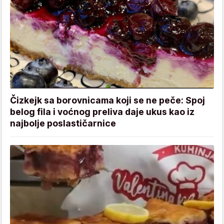
Čizkejk sa borovnicama koji se ne peče: Spoj
belog fila i voćnog preliva daje ukus kao iz
najbolje poslastičarnice