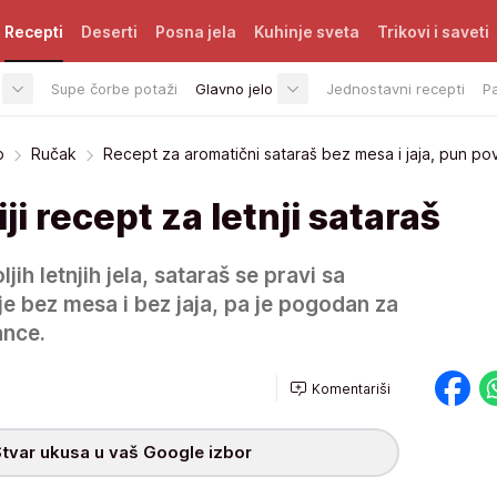
Recepti
Deserti
Posna jela
Kuhinje sveta
Trikovi i saveti
Supe čorbe potaži
Glavno jelo
Jednostavni recepti
P
o
Ručak
Recept za aromatični sataraš bez mesa i jaja, pun po
i recept za letnji sataraš
ih letnjih jela, sataraš se pravi sa
 je bez mesa i bez jaja, pa je pogodan za
ance.
Komentariši
tvar ukusa u vaš Google izbor