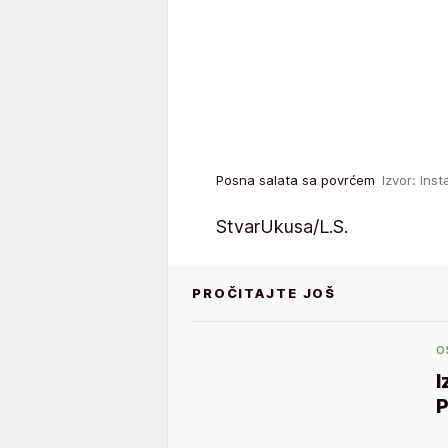
Posna salata sa povrćem
Izvor: Ins
StvarUkusa/L.S.
PROČITAJTE JOŠ
O
I
P