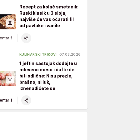
Recept za kolač smetanik:
Ruski klasik u 3 sloja,
najviše će vas očarati fil
od pavlake i vanile
ntariši
KULINARSKI TRIKOVI
07.08.2026.
1 jeftin sastojak dodajte u
mleveno meso i ćufte će
biti odlične: Nisu prezle,
brašno, ni luk,
iznenadićete se
ntariši