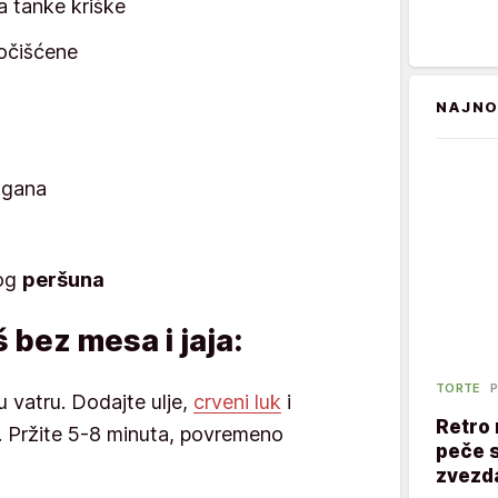
a tanke kriške
 očišćene
NAJNO
igana
nog
peršuna
 bez mesa i jaja:
TORTE
P
u vatru. Dodajte ulje,
crveni luk
i
Retro 
. Pržite 5-8 minuta, povremeno
peče s
zvezd