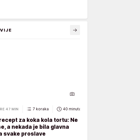
VIJE
7 koraka
40 minuta
RE 47 MIN
recept za koka kola tortu: Ne
e, a nekada je bila glavna
a svake proslave