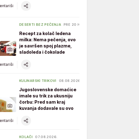
ntariši
DESERTI BEZ PEČENJA
PRE 20 H
Recept za kolač ledena
milka: Nema pečenja, ovo
je savršen spoj plazme,
sladoleda i čokolade
ntariši
KULINARSKI TRIKOVI
08.08.2026.
Jugoslovenske domaćice
imale su trik za ukusniju
čorbu: Pred sam kraj
kuvanja dodavale su ovo
ntariši
KOLAČI
07.08.2026.