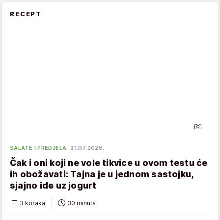
RECEPT
SALATE I PREDJELA
21.07.2026.
Čak i oni koji ne vole tikvice u ovom testu će
ih obožavati: Tajna je u jednom sastojku,
sjajno ide uz jogurt
3 koraka
30 minuta