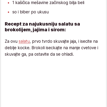
1 kašičica mešavine začinskog bilja beli
so i biber po ukusu
Recept za najukusniju salatu sa
brokolijem, jajima i sirom:
Za ovu
salatu
, prvo tvrdo skuvajte jaja, i isecite na
deblje kocke. Brokoli iseckajte na manje cvetove i
skuvajte ga, pa ostavite da se ohladi.