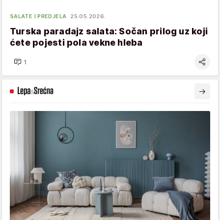
SALATE I PREDJELA
25.05.2026.
Turska paradajz salata: Sočan prilog uz koji
ćete pojesti pola vekne hleba
1