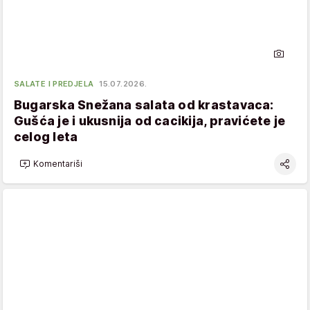
SALATE I PREDJELA
15.07.2026.
Bugarska Snežana salata od krastavaca:
Gušća je i ukusnija od cacikija, pravićete je
celog leta
Komentariši