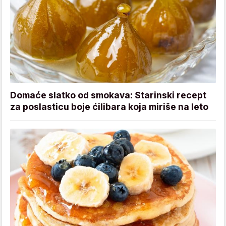
Domaće slatko od smokava: Starinski recept
za poslasticu boje ćilibara koja miriše na leto