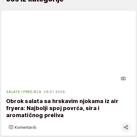
SALATE I PREDJELA
29.07.2026.
Obrok salata sa hrskavim njokama iz air
fryera: Najbolji spoj povrća, sira i
aromatičnog preliva
Komentariši