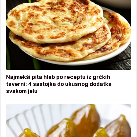
Najmekši pita hleb po receptu iz grčkih
taverni: 4 sastojka do ukusnog dodatka
svakom jelu