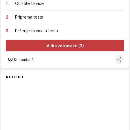
Očistite tikvice
Priprema testa
Prženje tikvica u testu
Vidi sve korake (3)
Komentariši
RECEPT