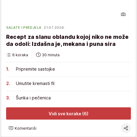
SALATE I PREDJELA
21.07.2026.
Recept za slanu oblandu kojoj niko ne može
da odoli: Izdašna je, mekana i puna sira
6 koraka
30 minuta
Pripremite sastojke
Umutite kremasti fil
Šunka i pečenica
Vidi sve korake (6)
Komentariši