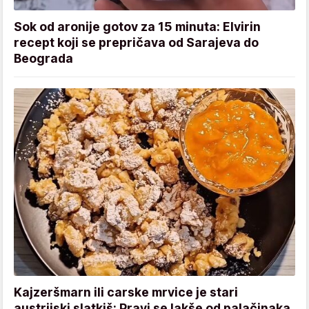
Sok od aronije gotov za 15 minuta: Elvirin
recept koji se prepričava od Sarajeva do
Beograda
Kajzeršmarn ili carske mrvice je stari
austrijski slatkiš: Pravi se lakše od palačinaka