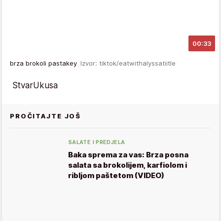
00:33
brza brokoli pastakey
Izvor: tiktok/eatwithalyssatiitle
StvarUkusa
PROČITAJTE JOŠ
SALATE I PREDJELA
Baka sprema za vas: Brza posna
salata sa brokolijem, karfiolom i
ribljom paštetom (VIDEO)