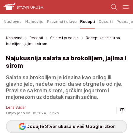
Naslovna
Najnovije
Praznici i slave
Recepti
Deserti
Posna je
Naslovna
Recepti
Salate i predjela
Recept za salatu sa
brkolijem, jajima i sirom
Najukusnija salata sa brokolijem, jajima i
sirom
Salata sa brokolijem je idealna kao prilog ili
glavno jelo, nećete moći da se otrgnete od nje.
Pravi se sa krem sirom, grčkim jogurtom i
majonezom uz dodatak raznih začina.
Lena Sudar
Objavljeno 06.08.2024. 15:52h
Dodajte Stvar ukusa u vaš Google izbor