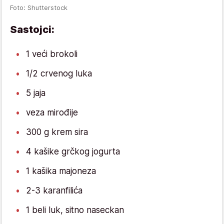
Foto: Shutterstock
Sastojci:
1 veći brokoli
1/2 crvenog luka
5 jaja
veza mirođije
300 g krem sira
4 kašike grčkog jogurta
1 kašika majoneza
2-3 karanfilića
1 beli luk, sitno naseckan