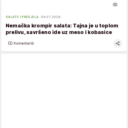
SALATE I PREDJELA
08.07.2026.
Nemačka krompir salata: Tajna je u toplom
prelivu, savršeno ide uz meso i kobasice
Komentariši