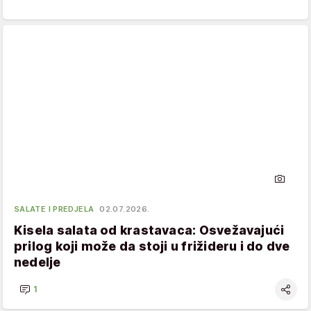
SALATE I PREDJELA
02.07.2026.
Kisela salata od krastavaca: Osvežavajući
prilog koji može da stoji u frižideru i do dve
nedelje
1