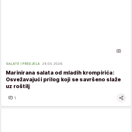
SALATE I PREDJELA
28.05.2026.
Marinirana salata od mladih krompirića:
Osvežavajući prilog koji se savršeno slaže
uz roštilj
1