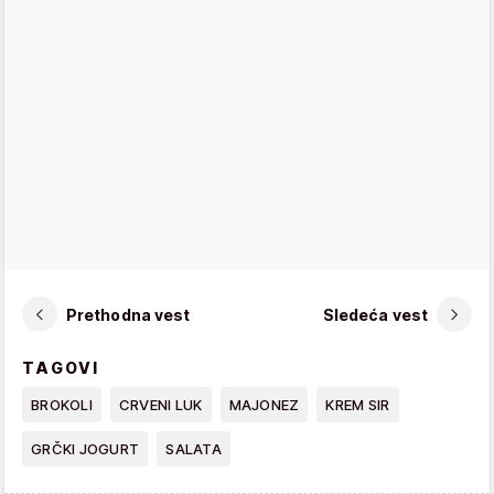
Prethodna vest
Sledeća vest
TAGOVI
BROKOLI
CRVENI LUK
MAJONEZ
KREM SIR
GRČKI JOGURT
SALATA