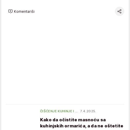
Komentariši
ČIŠĆENJE KUHINJE I …
7.4.2025.
Kako da očistite masnoću sa
kuhinjskih ormarića, a da ne oštetite