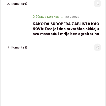
Komentariši
ČIŠĆENJE KUHINJE I …
22.2.2022.
KAKO DA SUDOPERA ZABLISTA KAO
NOVA: Dve jeftine stvarčice skidaju
svu masnoću i mrlje bez ogrebotina
Komentariši