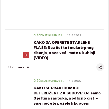
ČIŠĆENJE KUHINJE I …
16.8.2022.
KAKO DA OPERETE STAKLENE
FLAŠE: Bez četke i mukotrpnog
ribanja, a sve već imate u kuhinji
(VIDEO)
Komentariši
ČIŠĆENJE KUHINJE I …
14.6.2022.
KAKO SE PRAVI DOMAĆI
DETERDŽENT ZA SUDOVE: Od samo
3 jeftina sastojka, a odlično čisti -
više nećete poželeti kupovni