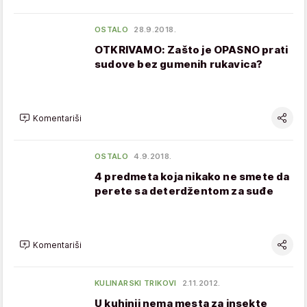
OSTALO
28.9.2018.
OTKRIVAMO: Zašto je OPASNO prati
sudove bez gumenih rukavica?
Komentariši
OSTALO
4.9.2018.
4 predmeta koja nikako ne smete da
perete sa deterdžentom za suđe
Komentariši
KULINARSKI TRIKOVI
2.11.2012.
U kuhinji nema mesta za insekte