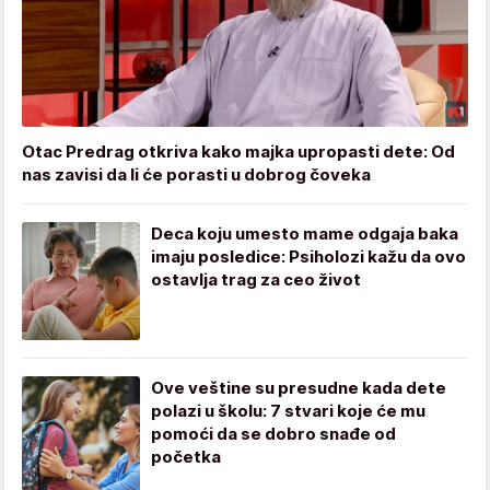
Otac Predrag otkriva kako majka upropasti dete: Od
nas zavisi da li će porasti u dobrog čoveka
Deca koju umesto mame odgaja baka
imaju posledice: Psiholozi kažu da ovo
ostavlja trag za ceo život
Ove veštine su presudne kada dete
polazi u školu: 7 stvari koje će mu
pomoći da se dobro snađe od
početka