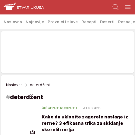
Naslovna
Najnovije
Praznici i slave
Recepti
Deserti
Posna je
Naslovna
deterdžent
#
deterdžent
ČIŠĆENJE KUHINJE I …
31.5.2026.
Kako da uklonite zagorele naslage iz
rerne? 3 efikasna trika za skidanje
skorelih mrlja