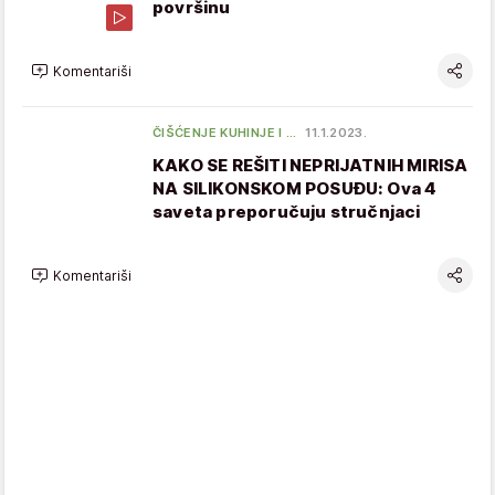
površinu
Komentariši
ČIŠĆENJE KUHINJE I …
11.1.2023.
KAKO SE REŠITI NEPRIJATNIH MIRISA
NA SILIKONSKOM POSUĐU: Ova 4
saveta preporučuju stručnjaci
Komentariši