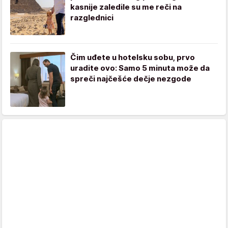
kasnije zaledile su me reči na
razglednici
Čim uđete u hotelsku sobu, prvo
uradite ovo: Samo 5 minuta može da
spreči najčešće dečje nezgode