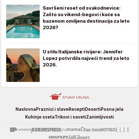
Savršeni reset od svakodnevice:
Zašto su vikend-begovi i kuće sa
bazenom omiljena destinacija za leto
2026?
U stilu Italijanske rivijere: Jennifer
Lopez potvrdila najveći trend za leto
2026.
Stvar
Naslovna
Praznici i slave
Recepti
Deserti
Posna jela
ukusa
Kuhinje sveta
Trikovi i saveti
Zanimljivosti