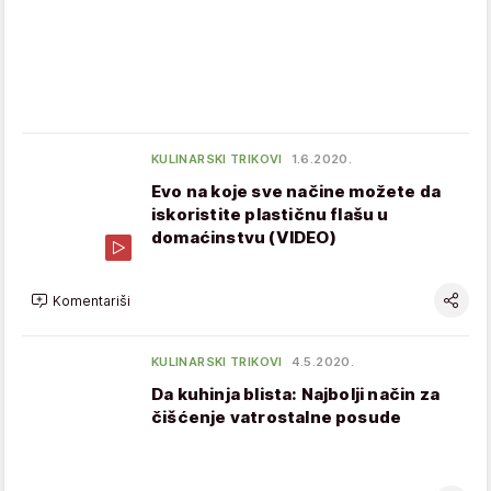
KULINARSKI TRIKOVI
1.6.2020.
Evo na koje sve načine možete da
iskoristite plastičnu flašu u
domaćinstvu (VIDEO)
Komentariši
KULINARSKI TRIKOVI
4.5.2020.
Da kuhinja blista: Najbolji način za
čišćenje vatrostalne posude