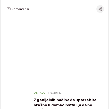
Komentariši
OSTALO
4.9.2018.
7 genijalnih načina da upotrebite
brašno u domaćinstvu (a da ne