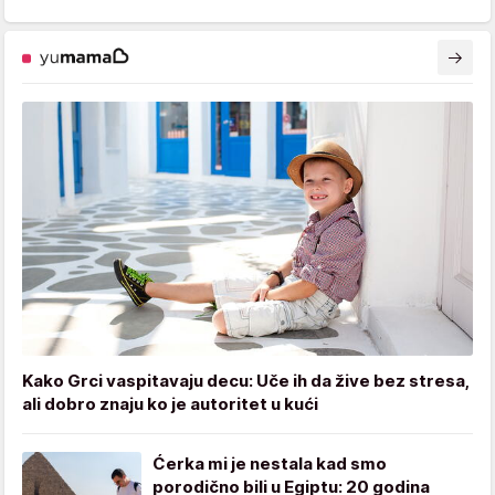
Kako Grci vaspitavaju decu: Uče ih da žive bez stresa,
ali dobro znaju ko je autoritet u kući
Ćerka mi je nestala kad smo
porodično bili u Egiptu: 20 godina