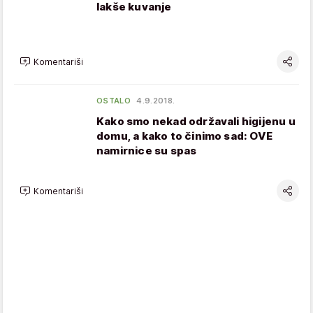
lakše kuvanje
Komentariši
OSTALO
4.9.2018.
Kako smo nekad održavali higijenu u
domu, a kako to činimo sad: OVE
namirnice su spas
Komentariši