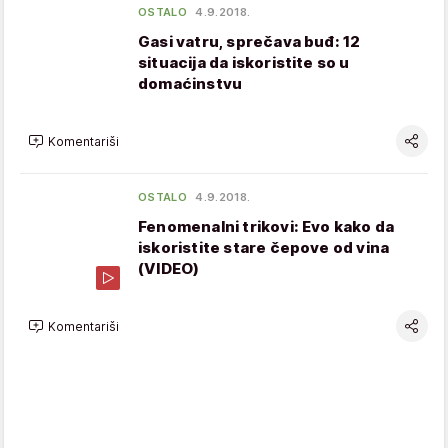
OSTALO
4.9.2018.
Gasi vatru, sprečava buđ: 12
situacija da iskoristite so u
domaćinstvu
Komentariši
OSTALO
4.9.2018.
Fenomenalni trikovi: Evo kako da
iskoristite stare čepove od vina
(VIDEO)
Komentariši