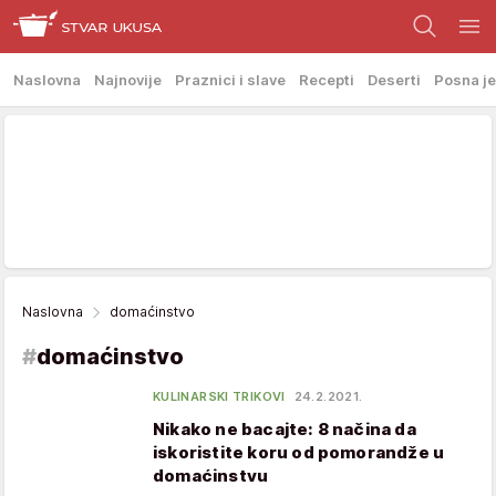
Naslovna
Najnovije
Praznici i slave
Recepti
Deserti
Posna je
Naslovna
domaćinstvo
#
domaćinstvo
KULINARSKI TRIKOVI
24.2.2021.
Nikako ne bacajte: 8 načina da
iskoristite koru od pomorandže u
domaćinstvu