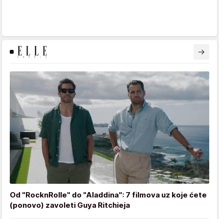
Od "RocknRolle" do "Aladdina": 7 filmova uz koje ćete
(ponovo) zavoleti Guya Ritchieja