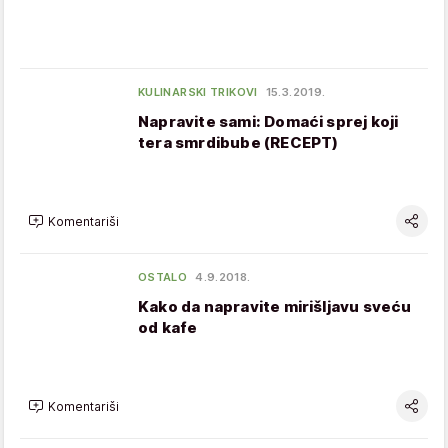
KULINARSKI TRIKOVI
15.3.2019.
Napravite sami: Domaći sprej koji
tera smrdibube (RECEPT)
Komentariši
OSTALO
4.9.2018.
Kako da napravite mirišljavu sveću
od kafe
Komentariši