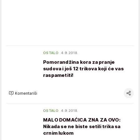
OSTALO
4.9.2018.
Pomorandžina kora za pranje
sudova i još 12 trikova koji će vas
raspametiti!
Komentariši
OSTALO
4.9.2018.
MALO DOMAĆICA ZNA ZA OVO:
Nikada se ne biste setili trika sa
crnim lukom