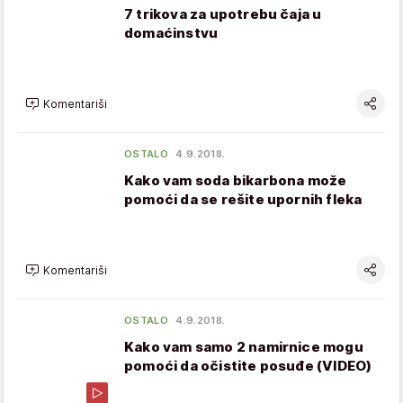
7 trikova za upotrebu čaja u
domaćinstvu
Komentariši
OSTALO
4.9.2018.
Kako vam soda bikarbona može
pomoći da se rešite upornih fleka
Komentariši
OSTALO
4.9.2018.
Kako vam samo 2 namirnice mogu
pomoći da očistite posuđe (VIDEO)