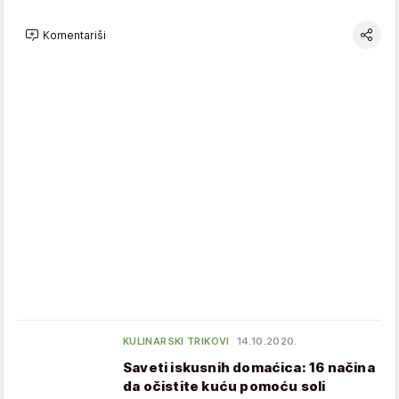
Komentariši
KULINARSKI TRIKOVI
14.10.2020.
Saveti iskusnih domaćica: 16 načina
da očistite kuću pomoću soli