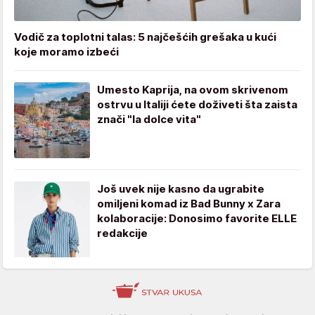
Vodič za toplotni talas: 5 najčešćih grešaka u kući
koje moramo izbeći
Umesto Kaprija, na ovom skrivenom
ostrvu u Italiji ćete doživeti šta zaista
znači "la dolce vita"
Još uvek nije kasno da ugrabite
omiljeni komad iz Bad Bunny x Zara
kolaboracije: Donosimo favorite ELLE
redakcije