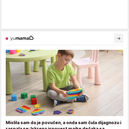
Mislila sam da je povučen, a onda sam čula dijagnozu i
raspala se: Iskrena ispovest majke dečaka sa