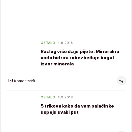
OSTALO
4.9.2018.
Razlog više da je pijete: Mineralna
voda hidrira i obezbeđuje bogat
izvor minerala
Komentariši
OSTALO
4.9.2018.
5 trikova kako da vam palačinke
uspeju svaki put