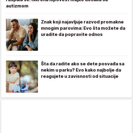
autizmom
Znak koji najavljuje razvod promakne
mnogim parovima: Evo šta možete da
uradite da popravite odnos
Šta da radite ako se dete posvađa sa
nekim u parku? Evo kako najbolje da
reagujete u zavisnosti od situacije