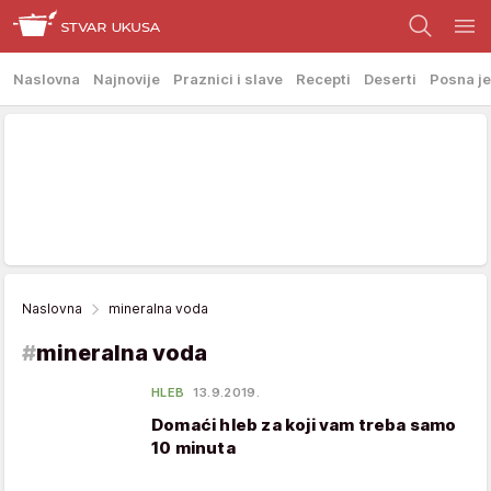
Naslovna
Najnovije
Praznici i slave
Recepti
Deserti
Posna je
Naslovna
mineralna voda
#
mineralna voda
HLEB
13.9.2019.
Domaći hleb za koji vam treba samo
10 minuta