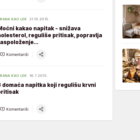
RANA KAO LEK
21.10.2015.
Moćni kakao napitak - snižava
holesterol, reguliše pritisak, popravlja
raspoloženje...
Komentariši
RANA KAO LEK
16.7.2015.
3 domaća napitka koji regulišu krvni
pritisak
Komentariši