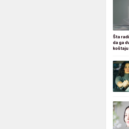
Šta radi
da ga d
koštaju