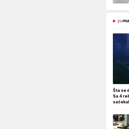
Šta se 
Sa 4 reš
sačekal