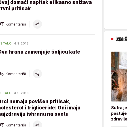
Ovaj domaći napitak efikasno snižava
krvni pritisak
Komentariši
OSTALO
4.9.2018.
Ova hrana zamenjuje šoljicu kafe
Komentariši
OSTALO
4.9.2018.
Grci nemaju povišen pritisak,
holesterol i trigliceride: Oni imaju
Sutra j
poštuje
najzdraviju ishranu na svetu
zdravlje
Komentariši