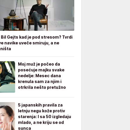
 Bil Gejts kad je pod stresom? Tvrdi
ve navike uveče smiruju, a ne
 ništa
Moj muž je počeo da
posećuje majku svake
nedelje: Mesec dana
krenula sam za njim i
otrkrila nešto pretužno
5 japanskih pravila za
letnju negu kože protiv
starenja: I sa 50 izgledaju
mlado, a ne kriju se od
sunca