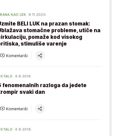
RANA KAO LEK
9.11.2020.
Uzmite BELI LUK na prazan stomak:
Ublažava stomačne probleme, utiče na
cirkulaciju, pomaže kod visokog
pritiska, stimuliše varenje
Komentariši
OSTALO
4.9.2018.
5 fenomenalnih razloga da jedete
krompir svaki dan
Komentariši
OSTALO
4.9.2018.