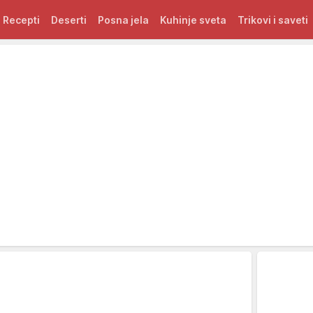
Recepti
Deserti
Posna jela
Kuhinje sveta
Trikovi i saveti