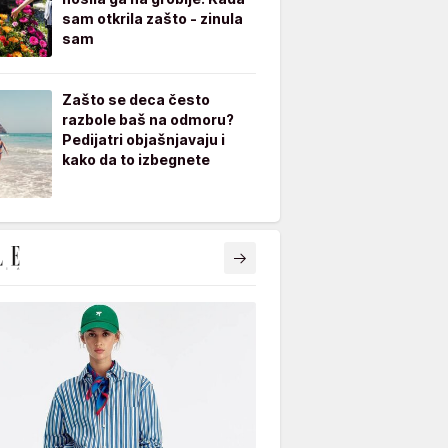
sam otkrila zašto - zinula
sam
Zašto se deca često
razbole baš na odmoru?
Pedijatri objašnjavaju i
kako da to izbegnete