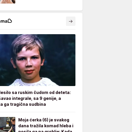
desilo sa ruskim čudom od deteta:
avao integrale, sa 9 genije, a
a ga tragična sudbina
Moja ćerka (6) je svakog
dana tražila komad hleba i
nosila ga na groblje: Kada