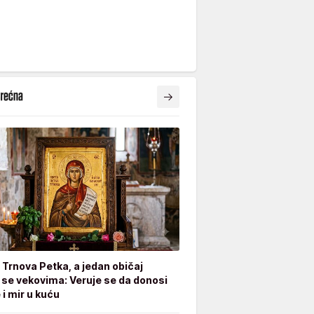
e Trnova Petka, a jedan običaj
 se vekovima: Veruje se da donosi
 i mir u kuću