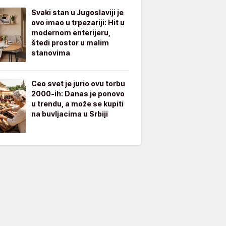
Svaki stan u Jugoslaviji je
ovo imao u trpezariji: Hit u
modernom enterijeru,
štedi prostor u malim
stanovima
Ceo svet je jurio ovu torbu
2000-ih: Danas je ponovo
u trendu, a može se kupiti
na buvljacima u Srbiji