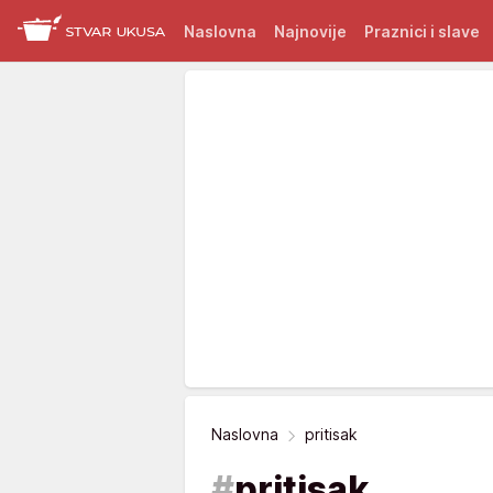
Naslovna
Najnovije
Praznici i slave
Naslovna
pritisak
#
pritisak