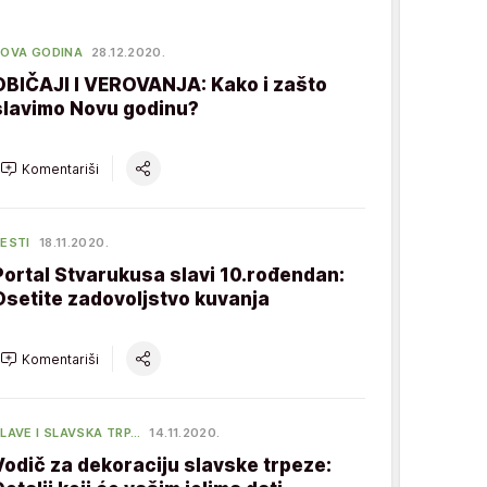
OVA GODINA
28.12.2020.
OBIČAJI I VEROVANJA: Kako i zašto
slavimo Novu godinu?
Komentariši
ESTI
18.11.2020.
Portal Stvarukusa slavi 10.rođendan:
Osetite zadovoljstvo kuvanja
Komentariši
LAVE I SLAVSKA TRP…
14.11.2020.
Vodič za dekoraciju slavske trpeze: