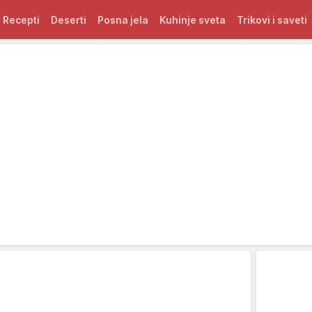
Recepti
Deserti
Posna jela
Kuhinje sveta
Trikovi i saveti