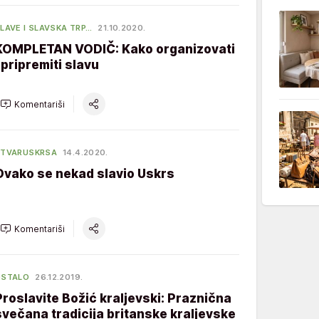
LAVE I SLAVSKA TRP…
21.10.2020.
KOMPLETAN VODIČ: Kako organizovati
i pripremiti slavu
Komentariši
STVARUSKRSA
14.4.2020.
Ovako se nekad slavio Uskrs
Komentariši
OSTALO
26.12.2019.
Proslavite Božić kraljevski: Praznična
svečana tradicija britanske kraljevske