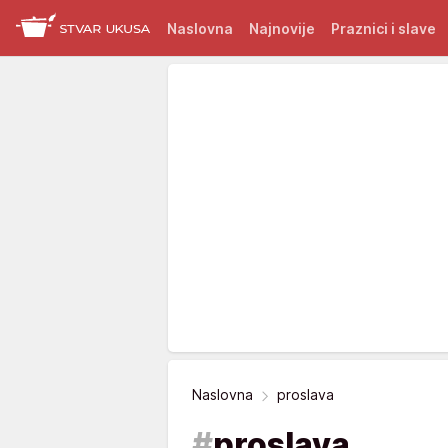
Naslovna
Najnovije
Praznici i slave
Naslovna
proslava
#
proslava