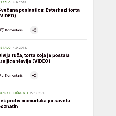
OSTALO
4.9.2018.
Svečana poslastica: Esterhazi torta
(VIDEO)
Komentariši
OSTALO
4.9.2018.
Divlja ruža, torta koja je postala
kraljica slavlja (VIDEO)
Komentariši
OZNATE LIČNOSTI
27.12.2013.
Lek protiv mamurluka po savetu
poznatih