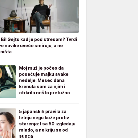
 Bil Gejts kad je pod stresom? Tvrdi
ve navike uveče smiruju, a ne
 ništa
Moj muž je počeo da
posećuje majku svake
nedelje: Mesec dana
krenula sam za njim i
otrkrila nešto pretužno
5 japanskih pravila za
letnju negu kože protiv
starenja: I sa 50 izgledaju
mlado, a ne kriju se od
sunca