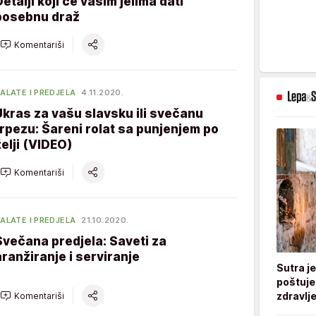
Detalji koji će vašim jelima dati
posebnu draž
Komentariši
ALATE I PREDJELA
4.11.2020.
Ukras za vašu slavsku ili svečanu
trpezu: Šareni rolat sa punjenjem po
želji (VIDEO)
Komentariši
ALATE I PREDJELA
21.10.2020.
Svečana predjela: Saveti za
aranžiranje i serviranje
Sutra j
poštuje
zdravlje
Komentariši