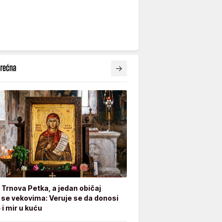
e Trnova Petka, a jedan običaj
 se vekovima: Veruje se da donosi
 i mir u kuću