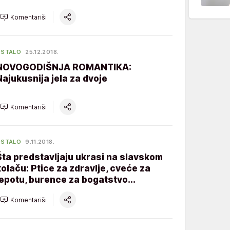
Komentariši
OSTALO
25.12.2018.
NOVOGODIŠNJA ROMANTIKA:
Najukusnija jela za dvoje
Komentariši
OSTALO
9.11.2018.
Šta predstavljaju ukrasi na slavskom
kolaču: Ptice za zdravlje, cveće za
lepotu, burence za bogatstvo...
Komentariši