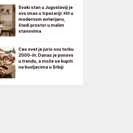
Svaki stan u Jugoslaviji je
ovo imao u trpezariji: Hit u
modernom enterijeru,
štedi prostor u malim
stanovima
Ceo svet je jurio ovu torbu
2000-ih: Danas je ponovo
u trendu, a može se kupiti
na buvljacima u Srbiji