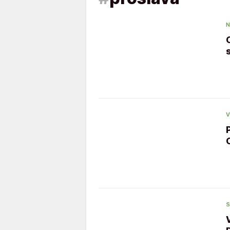
N
V
S