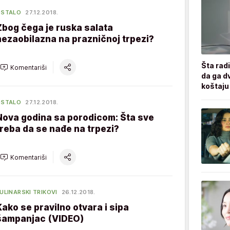
OSTALO
27.12.2018.
Zbog čega je ruska salata
nezaobilazna na prazničnoj trpezi?
Šta radi
Komentariši
da ga d
koštaju
OSTALO
27.12.2018.
Nova godina sa porodicom: Šta sve
treba da se nađe na trpezi?
Komentariši
ULINARSKI TRIKOVI
26.12.2018.
Kako se pravilno otvara i sipa
šampanjac (VIDEO)