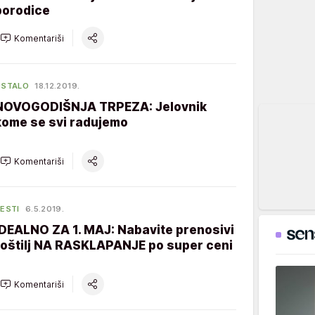
porodice
Komentariši
OSTALO
18.12.2019.
NOVOGODIŠNJA TRPEZA: Jelovnik
kome se svi radujemo
Komentariši
ESTI
6.5.2019.
IDEALNO ZA 1. MAJ: Nabavite prenosivi
roštilj NA RASKLAPANJE po super ceni
Komentariši