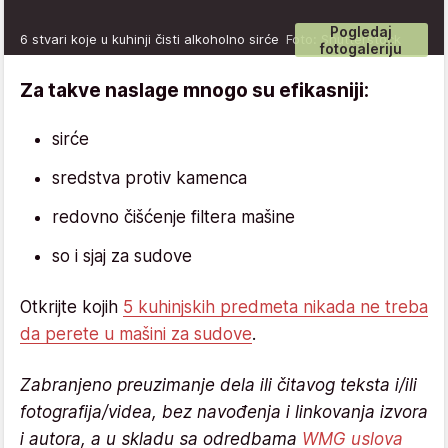
Pogledaj
6 stvari koje u kuhinji čisti alkoholno sirće
Foto: Shutterstock
fotogaleriju
Za takve naslage mnogo su efikasniji:
sirće
sredstva protiv kamenca
redovno čišćenje filtera mašine
so i sjaj za sudove
Otkrijte kojih
5 kuhinjskih predmeta nikada ne treba
da perete u mašini za sudove
.
Zabranjeno preuzimanje dela ili čitavog teksta i/ili
fotografija/videa, bez navođenja i linkovanja izvora
i autora, a u skladu sa odredbama
WMG uslova