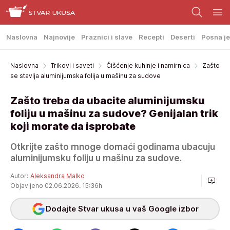
Naslovna
Najnovije
Praznici i slave
Recepti
Deserti
Posna je
Naslovna
Trikovi i saveti
Čišćenje kuhinje i namirnica
Zašto
se stavlja aluminijumska folija u mašinu za sudove
Zašto treba da ubacite aluminijumsku
foliju u mašinu za sudove? Genijalan trik
koji morate da isprobate
Otkrijte zašto mnoge domaći godinama ubacuju
aluminijumsku foliju u mašinu za sudove.
Autor:
Aleksandra Malko
Objavljeno 02.06.2026. 15:36h
Dodajte Stvar ukusa u vaš Google izbor