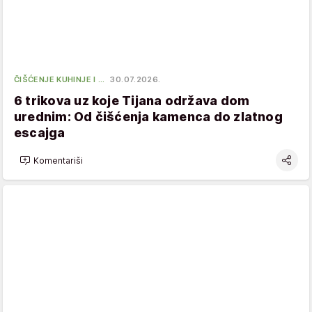
ČIŠĆENJE KUHINJE I …
30.07.2026.
6 trikova uz koje Tijana održava dom
urednim: Od čišćenja kamenca do zlatnog
escajga
Komentariši