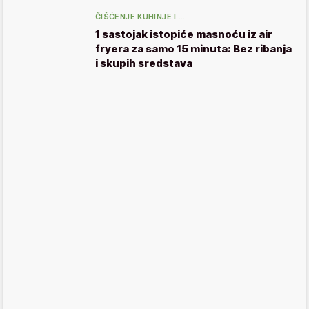
ČIŠĆENJE KUHINJE I …
1 sastojak istopiće masnoću iz air
fryera za samo 15 minuta: Bez ribanja
i skupih sredstava