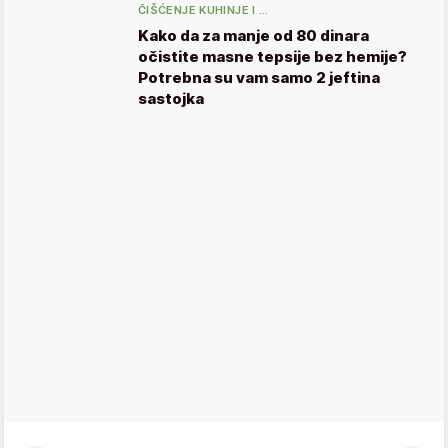
ČIŠĆENJE KUHINJE I …
Kako da za manje od 80 dinara
očistite masne tepsije bez hemije?
Potrebna su vam samo 2 jeftina
sastojka