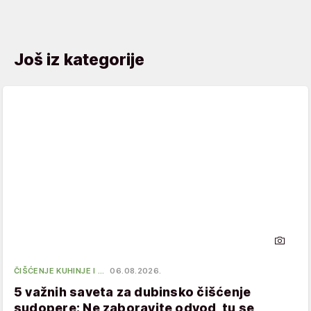
Još iz kategorije
ČIŠĆENJE KUHINJE I …
06.08.2026.
5 važnih saveta za dubinsko čišćenje
sudopere: Ne zaboravite odvod, tu se