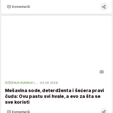
Komentariši
ČIŠĆENJE KUHINJE I …
04.08.2026.
Mešavina sode, deterdženta i šećera pravi
čuda: Ovu pastu svi hvale, a evo za šta se
sve koristi
Komentariši