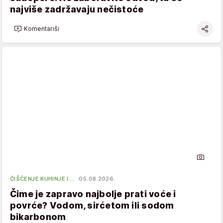
najviše zadržavaju nečistoće
Komentariši
ČIŠĆENJE KUHINJE I …
05.08.2026.
Čime je zapravo najbolje prati voće i
povrće? Vodom, sirćetom ili sodom
bikarbonom