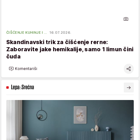
ČIŠĆENJE KUHINJE I …
16.07.2026.
Skandinavski trik za čišćenje rerne:
Zaboravite jake hemikalije, samo 1 limun čini
čuda
Komentariši