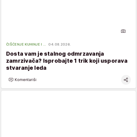
ČIŠĆENJE KUHINJE I …
04.08.2026.
Dosta vam je stalnog odmrzavanja
zamrzivača? Isprobajte 1 trik koji usporava
stvaranje leda
Komentariši