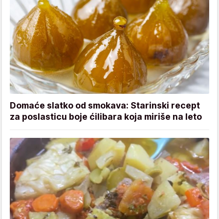
Domaće slatko od smokava: Starinski recept
za poslasticu boje ćilibara koja miriše na leto