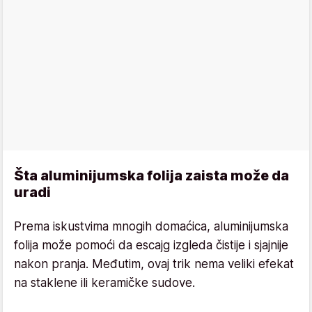
Šta aluminijumska folija zaista može da
uradi
Prema iskustvima mnogih domaćica, aluminijumska
folija može pomoći da escajg izgleda čistije i sjajnije
nakon pranja. Međutim, ovaj trik nema veliki efekat
na staklene ili keramičke sudove.