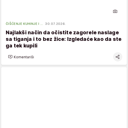
ČIŠĆENJE KUHINJE I …
30.07.2026.
Najlakši način da očistite zagorele naslage
sa tiganja i to bez žice: Izgledaće kao da ste
ga tek kupili
Komentariši