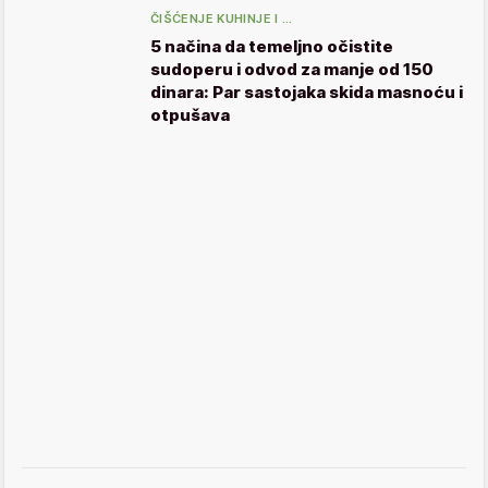
ČIŠĆENJE KUHINJE I …
5 načina da temeljno očistite
sudoperu i odvod za manje od 150
dinara: Par sastojaka skida masnoću i
otpušava