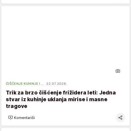
ČIŠĆENJE KUHINJE I …
22.07.2026.
Trik za brzo čišćenje frižidera leti: Jedna
stvar iz kuhinje uklanja mirise i masne
tragove
Komentariši