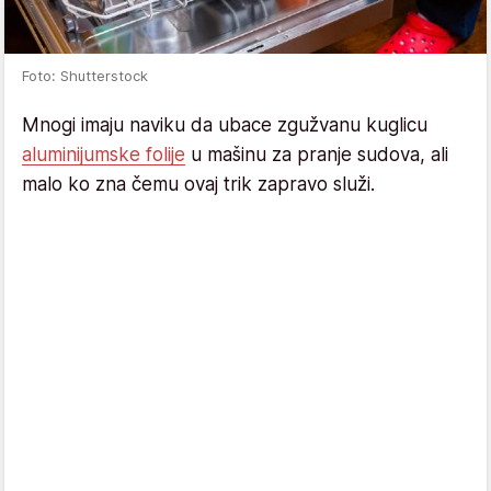
Foto: Shutterstock
Mnogi imaju naviku da ubace zgužvanu kuglicu
aluminijumske folije
u mašinu za pranje sudova, ali
malo ko zna čemu ovaj trik zapravo služi.