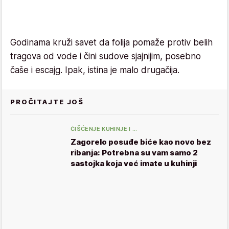
Godinama kruži savet da folija pomaže protiv belih
tragova od vode i čini sudove sjajnijim, posebno
čaše i escajg. Ipak, istina je malo drugačija.
PROČITAJTE JOŠ
ČIŠĆENJE KUHINJE I …
Zagorelo posuđe biće kao novo bez
ribanja: Potrebna su vam samo 2
sastojka koja već imate u kuhinji