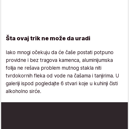
Šta ovaj trik ne može da uradi
Iako mnogi očekuju da će čaše postati potpuno
providne i bez tragova kamenca, aluminijumska
folija ne rešava problem mutnog stakla niti
tvrdokornih fleka od vode na čašama i tanjirima. U
galeriji ispod pogledajte 6 stvari koje u kuhinji čisti
alkoholno sirće.