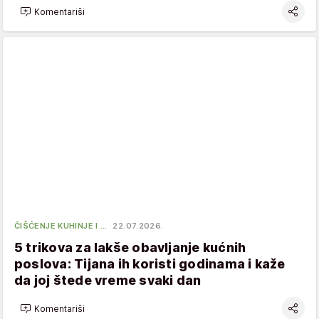
Komentariši
ČIŠĆENJE KUHINJE I …
22.07.2026.
5 trikova za lakše obavljanje kućnih
poslova: Tijana ih koristi godinama i kaže
da joj štede vreme svaki dan
Komentariši