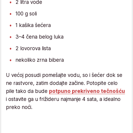
2 litra vode
100 g soli
1 kašika šećera
3–4 čena belog luka
2 lovorova lista
nekoliko zrna bibera
U većoj posudi pomešajte vodu, so i šećer dok se
ne rastvore, zatim dodajte začine. Potopite celo
pile tako da bude
potpuno prekriveno tečnošću
i ostavite ga u frižideru najmanje 4 sata, a idealno
preko noći.