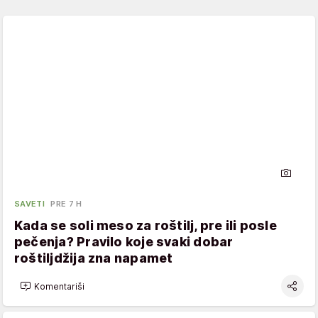
SAVETI
PRE 7 H
Kada se soli meso za roštilj, pre ili posle
pečenja? Pravilo koje svaki dobar
roštiljdžija zna napamet
Komentariši