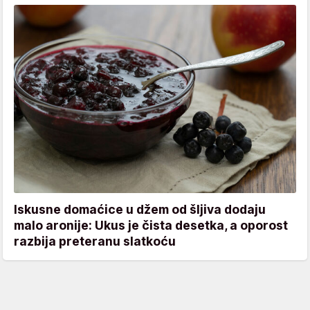
Iskusne domaćice u džem od šljiva dodaju
malo aronije: Ukus je čista desetka, a oporost
razbija preteranu slatkoću