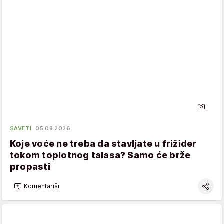
SAVETI
05.08.2026.
Koje voće ne treba da stavljate u frižider
tokom toplotnog talasa? Samo će brže
propasti
Komentariši