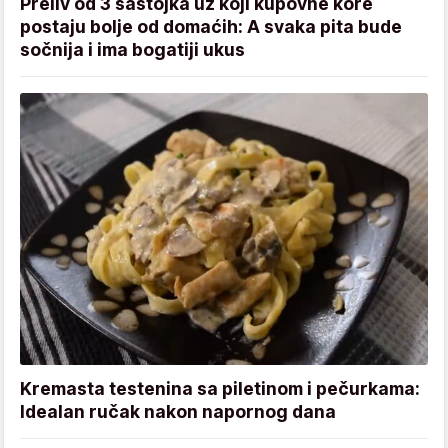
Preliv od 3 sastojka uz koji kupovne kore
postaju bolje od domaćih: A svaka pita bude
sočnija i ima bogatiji ukus
Kremasta testenina sa piletinom i pečurkama:
Idealan ručak nakon napornog dana