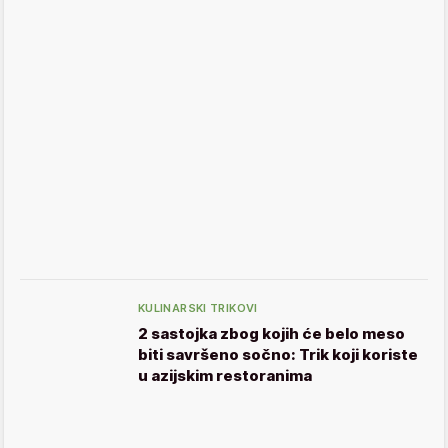
KULINARSKI TRIKOVI
2 sastojka zbog kojih će belo meso
biti savršeno sočno: Trik koji koriste
u azijskim restoranima