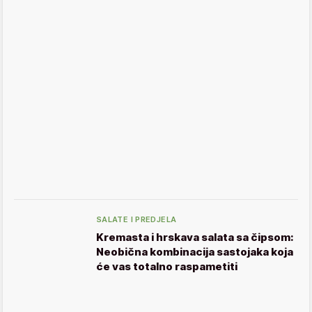
SALATE I PREDJELA
Kremasta i hrskava salata sa čipsom:
Neobična kombinacija sastojaka koja
će vas totalno raspametiti