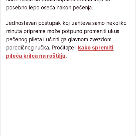
posebno lepo oseća nakon pečenja.
Jednostavan postupak koji zahteva samo nekoliko
minuta pripreme može potpuno promeniti ukus
pečenog pileta i učiniti ga glavnom zvezdom
porodičnog ručka. Pročitajte i
kako spremiti
pileća krilca na roštilju
.