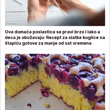
Ova domaća poslastica se pravi brzo i lako a
deca je obožavaju: Recept za slatke kuglice na
štapiću gotove za manje od sat vremena