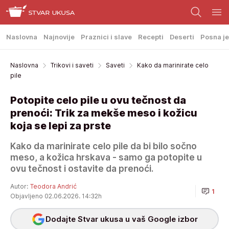
Naslovna
Najnovije
Praznici i slave
Recepti
Deserti
Posna je
Naslovna
Trikovi i saveti
Saveti
Kako da marinirate celo
pile
Potopite celo pile u ovu tečnost da
prenoći: Trik za mekše meso i kožicu
koja se lepi za prste
Kako da marinirate celo pile da bi bilo sočno
meso, a kožica hrskava - samo ga potopite u
ovu tečnost i ostavite da prenoći.
Autor:
Teodora Andrić
1
Objavljeno 02.06.2026. 14:32h
Dodajte Stvar ukusa u vaš Google izbor