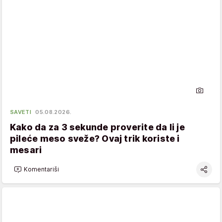
SAVETI
05.08.2026.
Kako da za 3 sekunde proverite da li je
pileće meso sveže? Ovaj trik koriste i
mesari
Komentariši