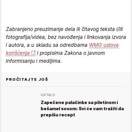
Zabranjeno preuzimanje dela ili čitavog teksta i/ili
fotografija/videa, bez navođenja i linkovanja izvora
i autora, a u skladu sa odredbama
WMG uslova
korišćenja
i propisima Zakona o javnom
informisanju i medijima.
PROČITAJTE JOŠ
OSTALO
Zapečene palačinke sa piletinom i
bešamel sosom: Svi će vam tražiti da
prepišu recept