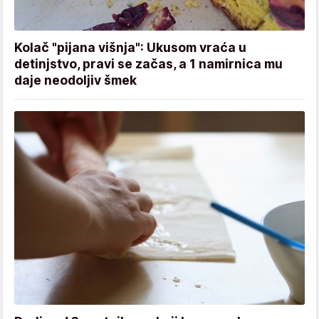
Kolač "pijana višnja": Ukusom vraća u
detinjstvo, pravi se začas, a 1 namirnica mu
daje neodoljiv šmek