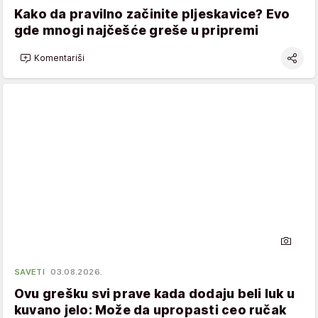
Kako da pravilno začinite pljeskavice? Evo
gde mnogi najčešće greše u pripremi
Komentariši
SAVETI
03.08.2026.
Ovu grešku svi prave kada dodaju beli luk u
kuvano jelo: Može da upropasti ceo ručak