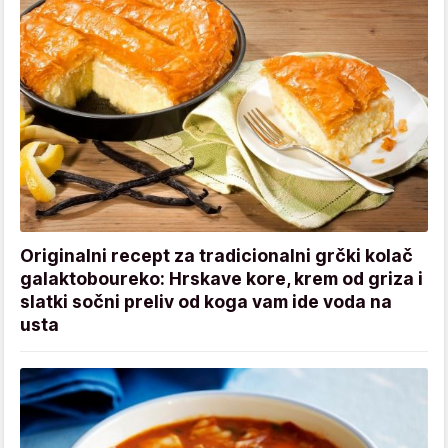
Originalni recept za tradicionalni grčki kolač
galaktoboureko: Hrskave kore, krem od griza i
slatki sočni preliv od koga vam ide voda na
usta