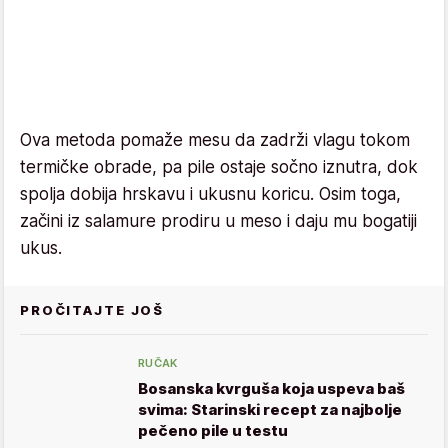
Ova metoda pomaže mesu da zadrži vlagu tokom
termičke obrade, pa pile ostaje sočno iznutra, dok
spolja dobija hrskavu i ukusnu koricu. Osim toga,
začini iz salamure prodiru u meso i daju mu bogatiji
ukus.
PROČITAJTE JOŠ
RUČAK
Bosanska kvrguša koja uspeva baš
svima: Starinski recept za najbolje
pečeno pile u testu