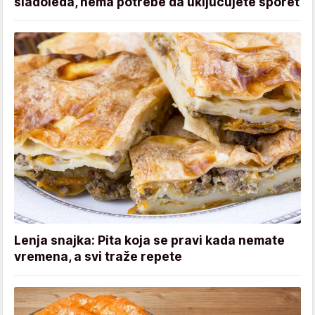
sladoleda, nema potrebe da uključujete šporet
Lenja snajka: Pita koja se pravi kada nemate
vremena, a svi traže repete