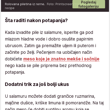
Pogledaj
Rolovana piletina iz rerne.
Foto: Printscreen/Youtube/Simple
fotogaleriju
recipe
Šta raditi nakon potapanja?
Kada izvadite pile iz salamure, isperite ga pod
mlazom hladne vode i dobro osušite papirnim
ubrusom. Zatim ga premažite uljem ili puterom i
začinite po želji. Pečenjem na uobičajen način
dobićete
meso koje je znatno mekše i sočnije
nego kada se pile priprema bez prethodnog
potapanja.
Dodatni trik za još bolji ukus
U salamuru možete dodati grančice ruzmarina,
majčine dušice, kriške limuna ili pomorandže. Na taj
način meso će dobiti suptilnu aromu koja se