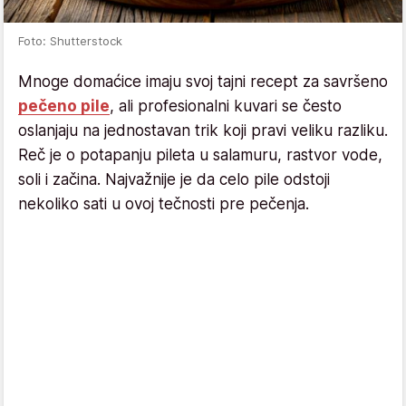
Foto: Shutterstock
Mnoge domaćice imaju svoj tajni recept za savršeno
pečeno pile
, ali profesionalni kuvari se često
oslanjaju na jednostavan trik koji pravi veliku razliku.
Reč je o potapanju pileta u salamuru, rastvor vode,
soli i začina. Najvažnije je da celo pile odstoji
nekoliko sati u ovoj tečnosti pre pečenja.