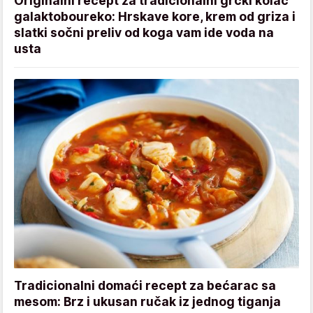
Originalni recept za tradicionalni grčki kolač
galaktoboureko: Hrskave kore, krem od griza i
slatki sočni preliv od koga vam ide voda na
usta
Tradicionalni domaći recept za bećarac sa
mesom: Brz i ukusan ručak iz jednog tiganja