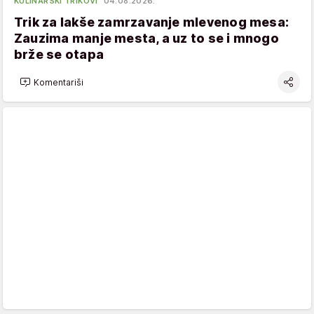
KULINARSKI TRIKOVI
04.08.2026.
Trik za lakše zamrzavanje mlevenog mesa:
Zauzima manje mesta, a uz to se i mnogo
brže se otapa
Komentariši