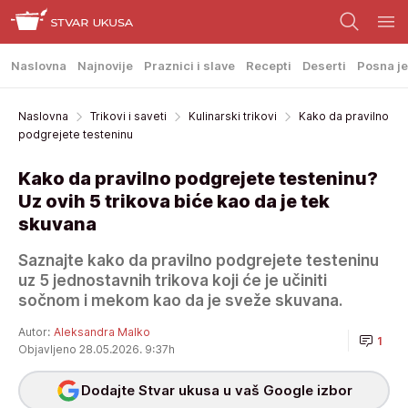
Naslovna
Najnovije
Praznici i slave
Recepti
Deserti
Posna je
Naslovna
Trikovi i saveti
Kulinarski trikovi
Kako da pravilno
podgrejete testeninu
Kako da pravilno podgrejete testeninu?
Uz ovih 5 trikova biće kao da je tek
skuvana
Saznajte kako da pravilno podgrejete testeninu
uz 5 jednostavnih trikova koji će je učiniti
sočnom i mekom kao da je sveže skuvana.
Autor:
Aleksandra Malko
1
Objavljeno 28.05.2026. 9:37h
Dodajte Stvar ukusa u vaš Google izbor