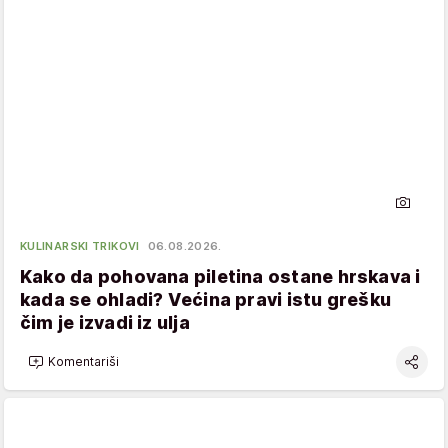
KULINARSKI TRIKOVI
06.08.2026.
Kako da pohovana piletina ostane hrskava i
kada se ohladi? Većina pravi istu grešku
čim je izvadi iz ulja
Komentariši