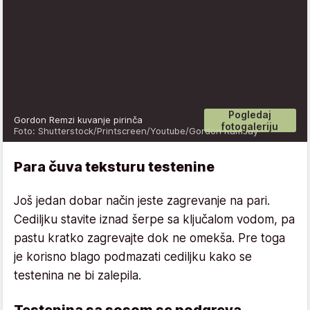
Pogledaj
Gordon Remzi kuvanje pirinča
fotogaleriju
Foto: Shutterstock/Printscreen/Youtube/Gordon Ramsay
Para čuva teksturu testenine
Još jedan dobar način jeste zagrevanje na pari.
Cediljku stavite iznad šerpe sa ključalom vodom, pa
pastu kratko zagrevajte dok ne omekša. Pre toga
je korisno blago podmazati cediljku kako se
testenina ne bi zalepila.
Testenina sa sosom se podgreva