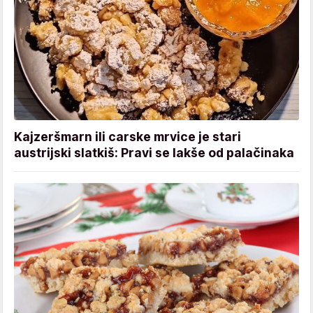
Kajzeršmarn ili carske mrvice je stari
austrijski slatkiš: Pravi se lakše od palačinaka