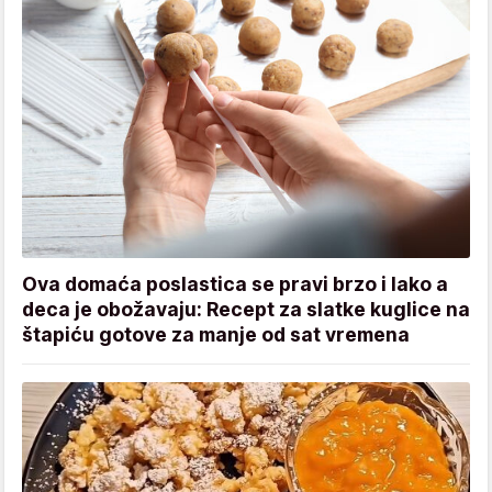
Ova domaća poslastica se pravi brzo i lako a
deca je obožavaju: Recept za slatke kuglice na
štapiću gotove za manje od sat vremena