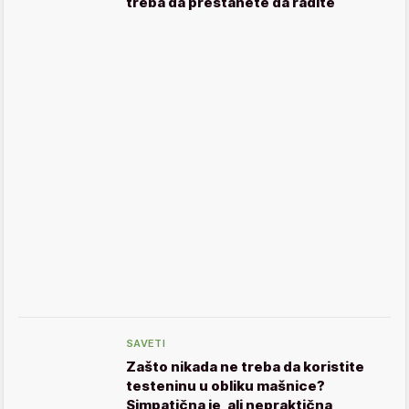
treba da prestanete da radite
SAVETI
Zašto nikada ne treba da koristite
testeninu u obliku mašnice?
Simpatična je, ali nepraktična