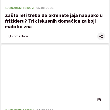
KULINARSKI TRIKOVI
05.08.2026.
Zašto leti treba da okrenete jaja naopako u
frižideru? Trik iskusnih domaćica za koji
malo ko zna
Komentariši