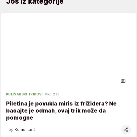
Još iz kategorije
KULINARSKI TRIKOVI
PRE 2 H
Piletina je povukla miris iz frižidera? Ne
bacajte je odmah, ovaj trik može da
pomogne
Komentariši