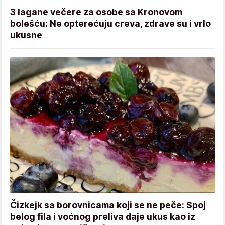
3 lagane večere za osobe sa Kronovom
bolešću: Ne opterećuju creva, zdrave su i vrlo
ukusne
Čizkejk sa borovnicama koji se ne peče: Spoj
belog fila i voćnog preliva daje ukus kao iz