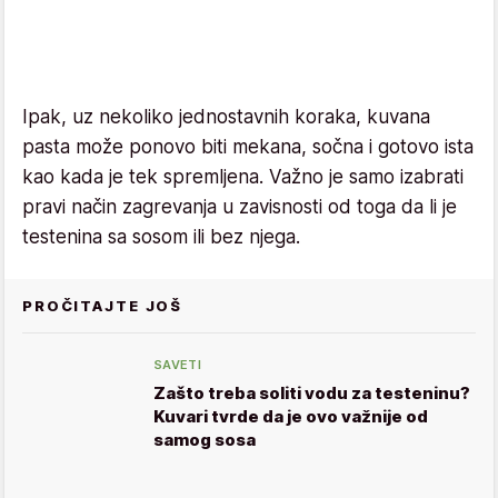
Ipak, uz nekoliko jednostavnih koraka, kuvana
pasta može ponovo biti mekana, sočna i gotovo ista
kao kada je tek spremljena. Važno je samo izabrati
pravi način zagrevanja u zavisnosti od toga da li je
testenina sa sosom ili bez njega.
PROČITAJTE JOŠ
SAVETI
Zašto treba soliti vodu za testeninu?
Kuvari tvrde da je ovo važnije od
samog sosa