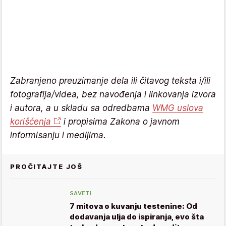
Zabranjeno preuzimanje dela ili čitavog teksta i/ili
fotografija/videa, bez navođenja i linkovanja izvora
i autora, a u skladu sa odredbama
WMG uslova
korišćenja
i propisima Zakona o javnom
informisanju i medijima.
PROČITAJTE JOŠ
SAVETI
7 mitova o kuvanju testenine: Od
dodavanja ulja do ispiranja, evo šta