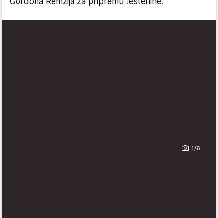
Gordona Remzija za pripremu testenine.
1/6