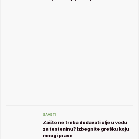
SAVETI
Zašto ne treba dodavati ulje u vodu
za testeninu? Izbegnite grešku koju
mnogi prave