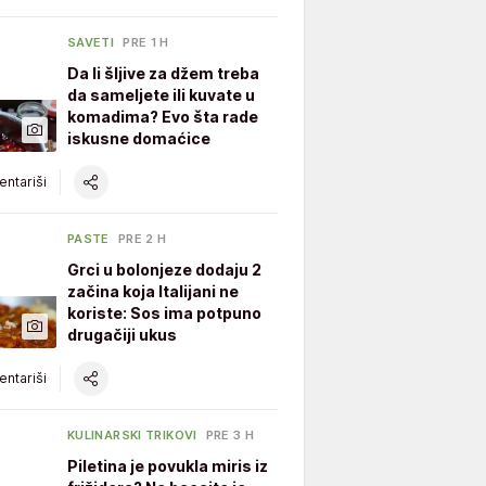
SAVETI
PRE 1 H
Da li šljive za džem treba
da sameljete ili kuvate u
komadima? Evo šta rade
iskusne domaćice
ntariši
PASTE
PRE 2 H
Grci u bolonjeze dodaju 2
začina koja Italijani ne
koriste: Sos ima potpuno
drugačiji ukus
ntariši
KULINARSKI TRIKOVI
PRE 3 H
Piletina je povukla miris iz