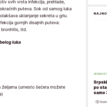
tiv svih vrsta infekcija, prehlade,
 mokraćnih puteva. Sok od samog luka
NAJNO
olakšava uklanjanje sekreta u grlu.
nfekcija gornjih disajnih puteva:
, bronhitis, itd.
 belog luka
JEDNOST
Srpsk
im željama (umesto šećera možete
po sta
samo 
a)
Kome