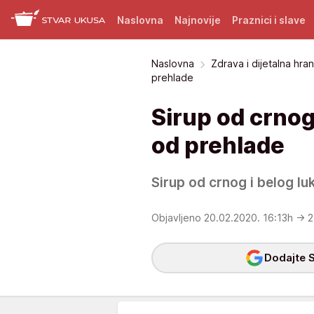
Naslovna
Najnovije
Praznici i slave
Naslovna
Zdrava i dijetalna hra
prehlade
Sirup od crnog 
od prehlade
Sirup od crnog i belog luk
Objavljeno 20.02.2020. 16:13h
→ 2
Dodajte S