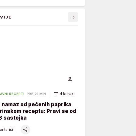
VIJE
4 koraka
45 minuta
AVNI RECEPTI
PRE 21 MIN
i namaz od pečenih paprika
rinskom receptu: Pravi se od
3 sastojka
ntariši