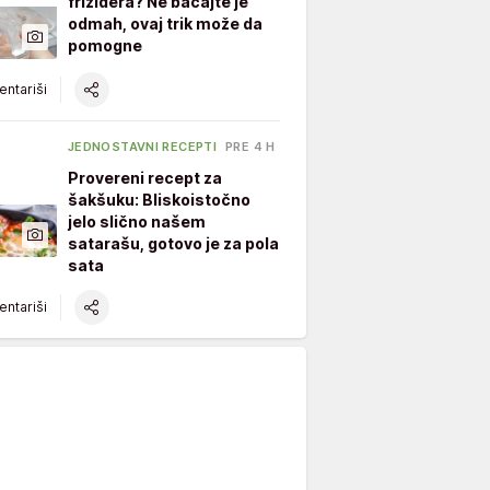
frižidera? Ne bacajte je
odmah, ovaj trik može da
pomogne
ntariši
JEDNOSTAVNI RECEPTI
PRE 4 H
Provereni recept za
šakšuku: Bliskoistočno
jelo slično našem
satarašu, gotovo je za pola
sata
ntariši