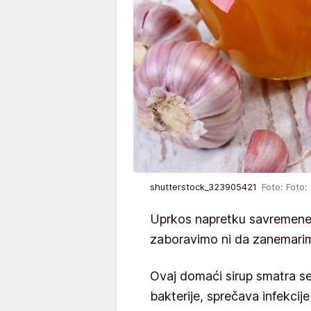
shutterstock_323905421
Foto: Foto:
Uprkos napretku savremene m
zaboravimo ni da zanemarim
Ovaj domaći sirup smatra se
bakterije, sprečava infekcij