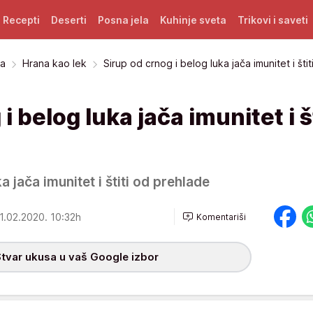
Recepti
Deserti
Posna jela
Kuhinje sveta
Trikovi i saveti
na
Hrana kao lek
Sirup od crnog i belog luka jača imunitet i štit
i belog luka jača imunitet i št
a jača imunitet i štiti od prehlade
1.02.2020. 10:32h
Komentariši
tvar ukusa u vaš Google izbor