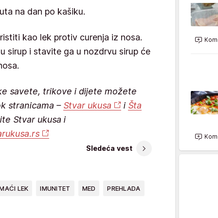
puta na dan po kašiku.
stiti kao lek protiv curenja iz nosa.
Kome
sirup i stavite ga u nozdrvu sirup će
nosa.
ke savete, trikove i dijete možete
ok stranicama –
Stvar ukusa
i
Šta
ite Stvar ukusa i
arukusa.rs
Kome
Sledeća vest
MAĆI LEK
IMUNITET
MED
PREHLADA