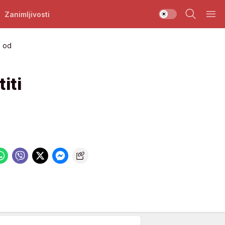
Zanimljivosti
i od
iti