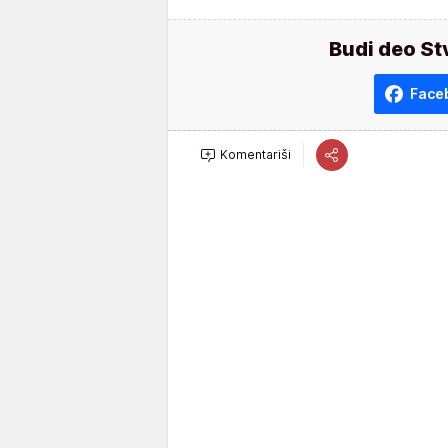
Budi deo St
Face
Komentariši