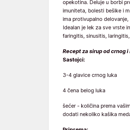
opekotina. Deluje u borbi pro
imuniteta, bolesti bešike i
ima protivupalno delovanje, 
Idealan je lek za sve vrste i
faringitis, sinusitis, laringitis
Recept za sirup od crnog i
Sastojci:
3-4 glavice crnog luka
4 čena belog luka
šećer - količina prema vaš
dodati nekoliko kašika med
Priprema: