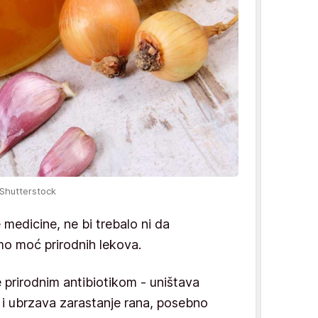
 Shutterstock
edicine, ne bi trebalo ni da
o moć prirodnih lekova.
 prirodnim antibiotikom - uništava
e i ubrzava zarastanje rana, posebno