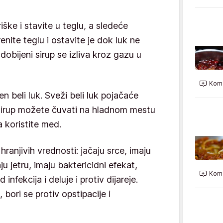
riške i stavite u teglu, a sledeće
renite teglu i ostavite je dok luk ne
 dobijeni sirup se izliva kroz gazu u
Kome
n beli luk. Sveži beli luk pojačaće
j sirup možete čuvati na hladnom mestu
 koristite med.
ranjivih vrednosti: jačaju srce, imaju
u jetru, imaju baktericidni efekat,
Kome
 infekcija i deluje i protiv dijareje.
 bori se protiv opstipacije i