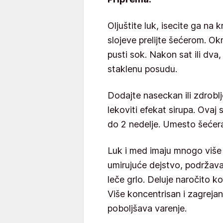
Oljuštite luk, isecite ga na k
slojeve prelijte šećerom. Ok
pusti sok. Nakon sat ili dva,
staklenu posudu.
Dodajte naseckan ili zdroblje
lekoviti efekat sirupa. Ova
do 2 nedelje. Umesto šećera
Luk i med imaju mnogo više h
umirujuće dejstvo, podržavaj
leče grlo. Deluje naročito kod
Više koncentrisan i zagrejan,
poboljšava varenje.