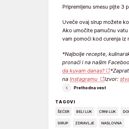
Pripremljenu smesu pijte 3 
Uveče ovaj sirup možete kori
Ako umočite pamučnu vatu u 
vam pomoći kod curenja iz 
*Najbolje recepte, kulinars
pronaći i na našim Facebo
da kuvam danas?
*Zaprat
na
Instagramu
Izvor:
stv
Prethodna vest
TAGOVI
ŠEĆER
BELI LUK
CRNI LUK
DO
SIRUP
ZDRAVLJE
NASLOVNA