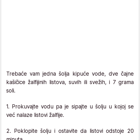
Trebaće vam jedna šolja kipuće vode, dve čajne
kašičice žalfijinih listova, suvih ili svežih, i 7 grama
soli.
1. Prokuvajte vodu pa je sipajte u šolju u kojoj se
već nalaze listovi žalfije.
2. Poklopite šolju i ostavite da listovi odstoje 20
minuta.