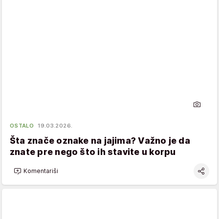
OSTALO
19.03.2026.
Šta znače oznake na jajima? Važno je da
znate pre nego što ih stavite u korpu
Komentariši