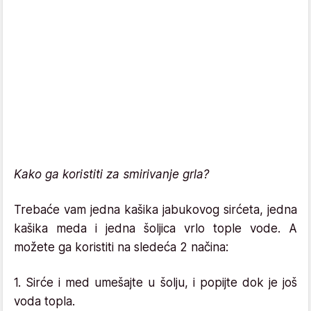
Kako ga koristiti za smirivanje grla?
Trebaće vam jedna kašika jabukovog sirćeta, jedna
kašika meda i jedna šoljica vrlo tople vode. A
možete ga koristiti na sledeća 2 načina:
1. Sirće i med umešajte u šolju, i popijte dok je još
voda topla.