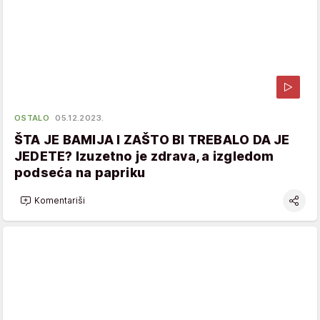
OSTALO
05.12.2023.
ŠTA JE BAMIJA I ZAŠTO BI TREBALO DA JE
JEDETE? Izuzetno je zdrava, a izgledom
podseća na papriku
Komentariši