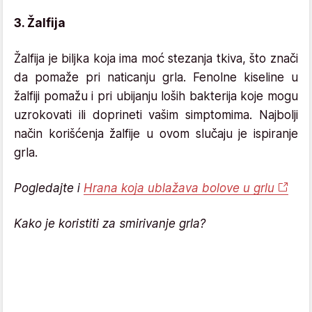
3. Žalfija
Žalfija je biljka koja ima moć stezanja tkiva, što znači
da pomaže pri naticanju grla. Fenolne kiseline u
žalfiji pomažu i pri ubijanju loših bakterija koje mogu
uzrokovati ili doprineti vašim simptomima. Najbolji
način korišćenja žalfije u ovom slučaju je ispiranje
grla.
Pogledajte i
Hrana koja ublažava bolove u grlu
Kako je koristiti za smirivanje grla?