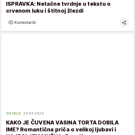
ISPRAVKA: Netačne tvrdnje u tekstu o
crvenom luku i štitnoj žlezdi
Komentariši
OSTALO
23.03.2022.
KAKO JE ČUVENA VASINA TORTA DOBILA
IME? Romantična priča o velikoj ljubavi i