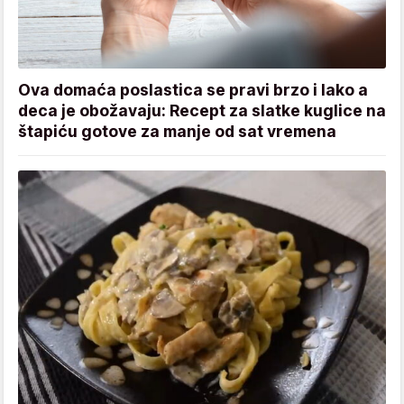
Ova domaća poslastica se pravi brzo i lako a
deca je obožavaju: Recept za slatke kuglice na
štapiću gotove za manje od sat vremena