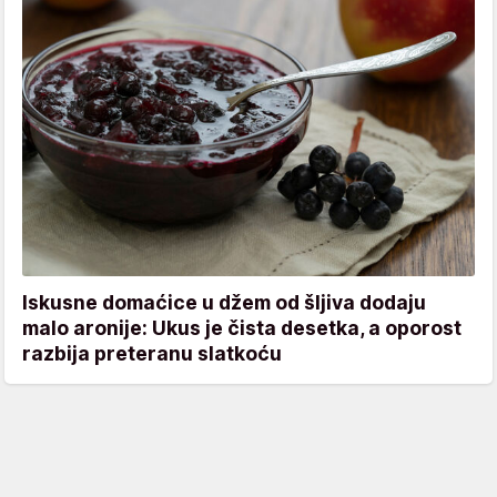
Iskusne domaćice u džem od šljiva dodaju
malo aronije: Ukus je čista desetka, a oporost
razbija preteranu slatkoću