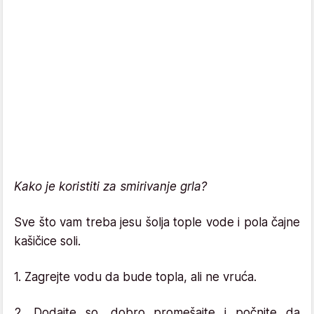
Kako je koristiti za smirivanje grla?
Sve što vam treba jesu šolja tople vode i pola čajne
kašičice soli.
1. Zagrejte vodu da bude topla, ali ne vruća.
2. Dodajte so, dobro promešajte i počnite da