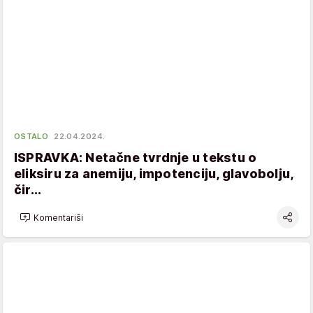
OSTALO
22.04.2024.
ISPRAVKA: Netačne tvrdnje u tekstu o
eliksiru za anemiju, impotenciju, glavobolju,
čir...
Komentariši