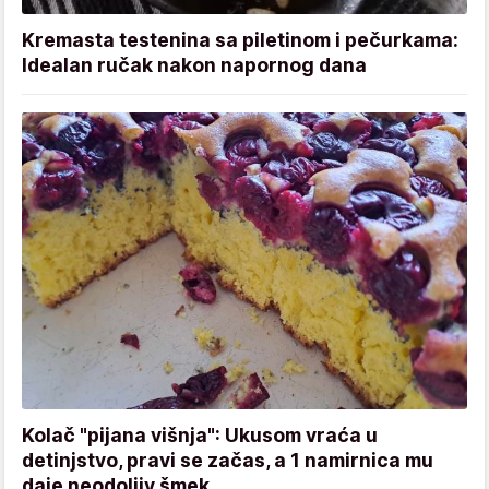
Kremasta testenina sa piletinom i pečurkama:
Idealan ručak nakon napornog dana
Kolač "pijana višnja": Ukusom vraća u
detinjstvo, pravi se začas, a 1 namirnica mu
daje neodoljiv šmek