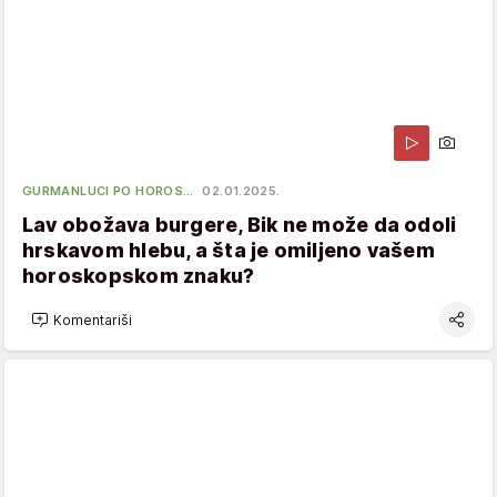
GURMANLUCI PO HOROS…
02.01.2025.
Lav obožava burgere, Bik ne može da odoli
hrskavom hlebu, a šta je omiljeno vašem
horoskopskom znaku?
Komentariši