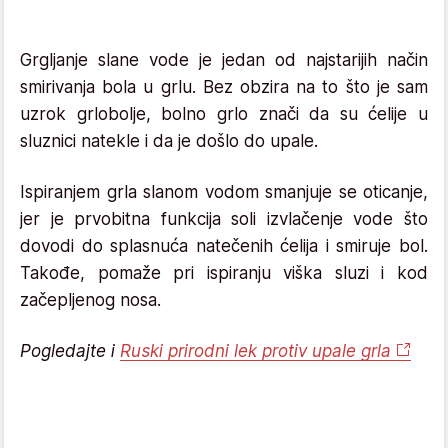
Grgljanje slane vode je jedan od najstarijih način
smirivanja bola u grlu. Bez obzira na to što je sam
uzrok grlobolje, bolno grlo znači da su ćelije u
sluznici natekle i da je došlo do upale.
Ispiranjem grla slanom vodom smanjuje se oticanje,
jer je prvobitna funkcija soli izvlačenje vode što
dovodi do splasnuća natečenih ćelija i smiruje bol.
Takođe, pomaže pri ispiranju viška sluzi i kod
začepljenog nosa.
Pogledajte i
Ruski prirodni lek protiv upale grla