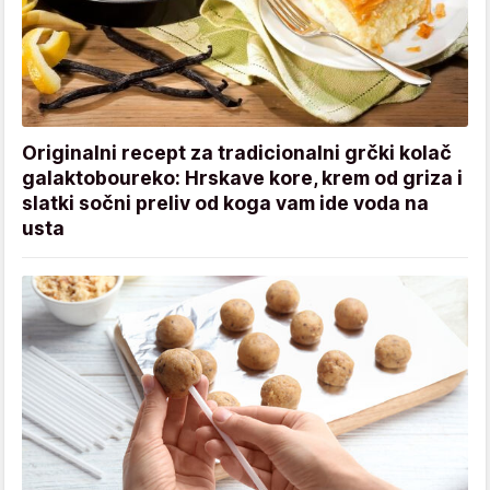
Originalni recept za tradicionalni grčki kolač
galaktoboureko: Hrskave kore, krem od griza i
slatki sočni preliv od koga vam ide voda na
usta