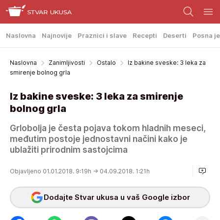
Naslovna
Najnovije
Praznici i slave
Recepti
Deserti
Posna je
Naslovna
Zanimljivosti
Ostalo
Iz bakine sveske: 3 leka za
smirenje bolnog grla
Iz bakine sveske: 3 leka za smirenje
bolnog grla
Grlobolja je česta pojava tokom hladnih meseci,
međutim postoje jednostavni načini kako je
ublažiti prirodnim sastojcima
Objavljeno 01.01.2018. 9:19h
→ 04.09.2018. 1:21h
Dodajte Stvar ukusa u vaš Google izbor