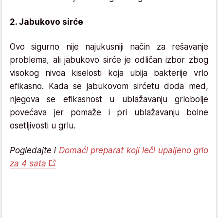
2. Jabukovo sirće
Ovo sigurno nije najukusniji način za rešavanje
problema, ali jabukovo sirće je odličan izbor zbog
visokog nivoa kiselosti koja ubija bakterije vrlo
efikasno. Kada se jabukovom sirćetu doda med,
njegova se efikasnost u ublažavanju grlobolje
povećava jer pomaže i pri ublažavanju bolne
osetljivosti u grlu.
Pogledajte i
Domaći preparat koji leči upaljeno grlo
za 4 sata