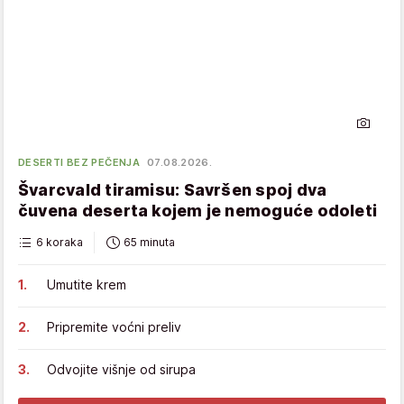
DESERTI BEZ PEČENJA
07.08.2026.
Švarcvald tiramisu: Savršen spoj dva
čuvena deserta kojem je nemoguće odoleti
6 koraka
65 minuta
Umutite krem
Pripremite voćni preliv
Odvojite višnje od sirupa