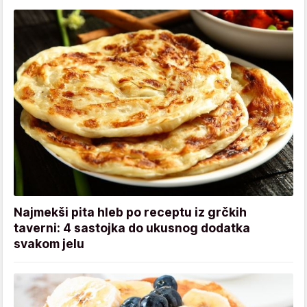
Najmekši pita hleb po receptu iz grčkih
taverni: 4 sastojka do ukusnog dodatka
svakom jelu