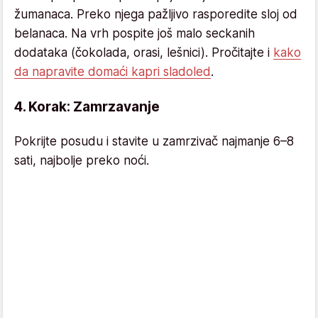
žumanaca. Preko njega pažljivo rasporedite sloj od
belanaca. Na vrh pospite još malo seckanih
dodataka (čokolada, orasi, lešnici). Pročitajte i
kako
da napravite domaći kapri sladoled
.
4. Korak: Zamrzavanje
Pokrijte posudu i stavite u zamrzivač najmanje 6–8
sati, najbolje preko noći.