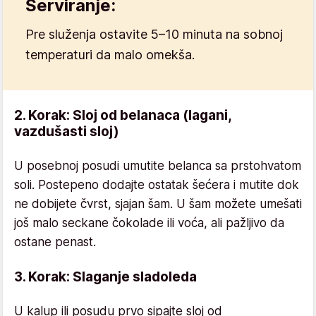
Serviranje:
Pre služenja ostavite 5–10 minuta na sobnoj
temperaturi da malo omekša.
2. Korak: Sloj od belanaca (lagani,
vazdušasti sloj)
U posebnoj posudi umutite belanca sa prstohvatom
soli. Postepeno dodajte ostatak šećera i mutite dok
ne dobijete čvrst, sjajan šam. U šam možete umešati
još malo seckane čokolade ili voća, ali pažljivo da
ostane penast.
3. Korak: Slaganje sladoleda
U kalup ili posudu prvo sipajte sloj od