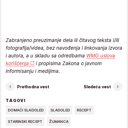
Zabranjeno preuzimanje dela ili čitavog teksta i/ili
fotografija/videa, bez navođenja i linkovanja izvora
i autora, a u skladu sa odredbama
WMG uslova
korišćenja
i propisima Zakona o javnom
informisanju i medijima.
Prethodna vest
Sledeća vest
TAGOVI
DOMAĆI SLADOLED
SLADOLED
RECEPT
STARINSKI RECEPT
ŽUMANCA