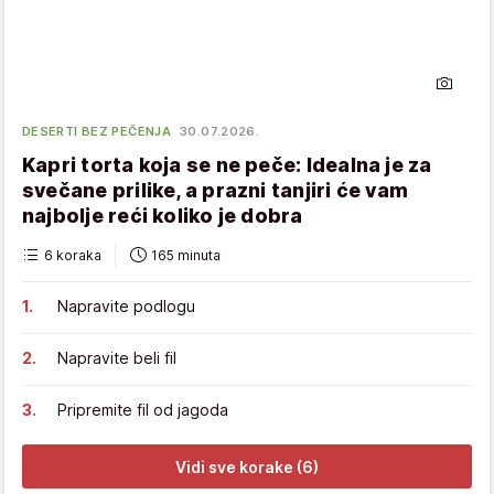
DESERTI BEZ PEČENJA
30.07.2026.
Kapri torta koja se ne peče: Idealna je za
svečane prilike, a prazni tanjiri će vam
najbolje reći koliko je dobra
6 koraka
165 minuta
Napravite podlogu
Napravite beli fil
Pripremite fil od jagoda
Vidi sve korake (6)