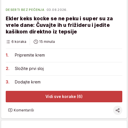
DESERTI BEZ PEČENJA
03.08.2026.
Ekler keks kocke se ne peku i super su za
vrele dane: Čuvajte ih u frižideru i jedite
kašikom direktno iz tepsije
6 koraka
15 minuta
Pripremite krem
Složite prvi sloj
Dodajte krem
Vidi sve korake (6)
Komentariši