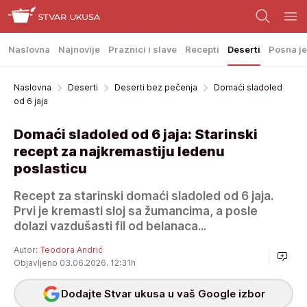
Naslovna
Najnovije
Praznici i slave
Recepti
Deserti
Posna je
Naslovna
Deserti
Deserti bez pečenja
Domaći sladoled
od 6 jaja
Domaći sladoled od 6 jaja: Starinski
recept za najkremastiju ledenu
poslasticu
Recept za starinski domaći sladoled od 6 jaja.
Prvi je kremasti sloj sa žumancima, a posle
dolazi vazdušasti fil od belanaca...
Autor:
Teodora Andrić
Objavljeno 03.06.2026. 12:31h
Dodajte Stvar ukusa u vaš Google izbor