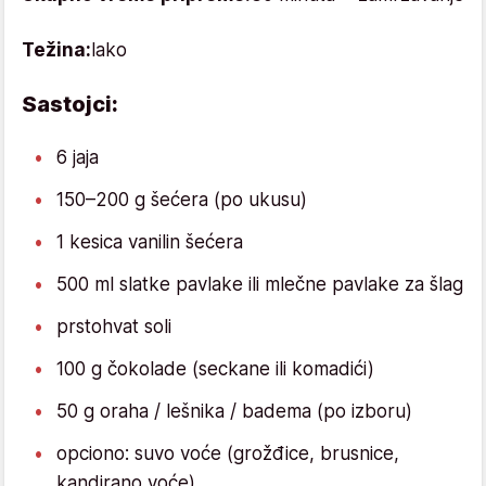
Težina:
lako
Sastojci:
6 jaja
150–200 g šećera (po ukusu)
1 kesica vanilin šećera
500 ml slatke pavlake ili mlečne pavlake za šlag
prstohvat soli
100 g čokolade (seckane ili komadići)
50 g oraha / lešnika / badema (po izboru)
opciono: suvo voće (grožđice, brusnice,
kandirano voće)