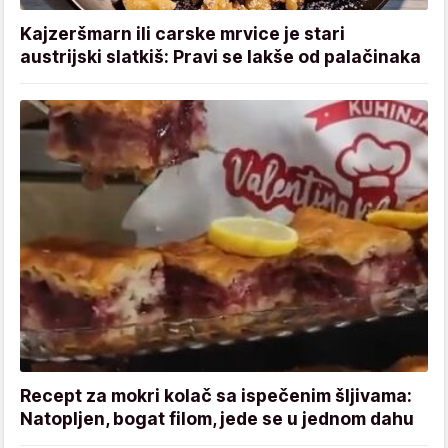
Kajzeršmarn ili carske mrvice je stari
austrijski slatkiš: Pravi se lakše od palačinaka
Recept za mokri kolač sa ispečenim šljivama:
Natopljen, bogat filom, jede se u jednom dahu