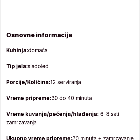
Osnovne informacije
Kuhinja:
domaća
Tip jela:
sladoled
Porcije/Količina:
12 serviranja
Vreme pripreme:
30 do 40 minuta
Vreme kuvanja/pečenja/hlađenja:
6–8 sati
zamrzavanja
Ukupno vreme pripreme:
30 minuta + zamrzavanje