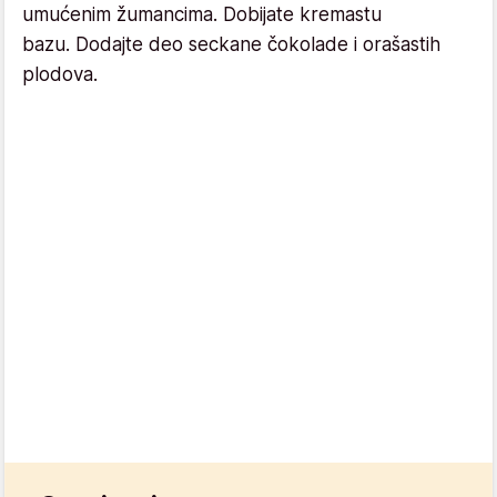
umućenim žumancima. Dobijate kremastu
bazu. Dodajte deo seckane čokolade i orašastih
plodova.