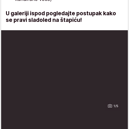
U galeriji ispod pogledajte postupak kako
se pravi sladoled na štapiću!
1/5