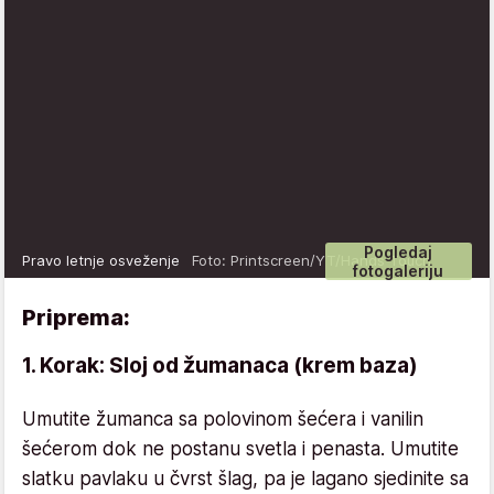
Pogledaj
Pravo letnje osveženje
Foto: Printscreen/YT/Hands Touch
fotogaleriju
Priprema:
1. Korak: Sloj od žumanaca (krem baza)
Umutite žumanca sa polovinom šećera i vanilin
šećerom dok ne postanu svetla i penasta. Umutite
slatku pavlaku u čvrst šlag, pa je lagano sjedinite sa