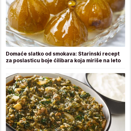
Domaće slatko od smokava: Starinski recept
za poslasticu boje ćilibara koja miriše na leto